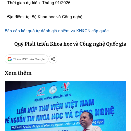
Chọn ngôn ngữ
- Thời gian dự kiến: Tháng 01/2026.
Vietnamese
English
- Địa điểm: tại Bộ Khoa học và Công nghệ.
Báo cáo kết quả tự đánh giá nhiệm vụ KH&CN cấp quốc
Quỹ Phát triển Khoa học và Công nghệ Quốc gia
BỘ KHOA HỌC VÀ CÔNG NGHỆ
MINISTRY OF SCIENCE AND TECHNOLOGY
Thêm MST trên Google
Điều khoản sử dụng
Theo dõi MST:
Góp ý
Xem thêm
Cơ quan chủ quản: Bộ Khoa học và Công nghệ (MST)
Chịu trách nhiệm nội dung: Nguyễn Thị Hải Hằng
Giám đốc Trung tâm Truyền thông Khoa học và Công nghệ.
Liên hệ
Địa chỉ: Ban Biên tập Cổng TTĐT - 18 Nguyễn Du, TP. Hà Nội
Điện thoại: 024 3936 9506
Email:
stc@mst.gov.vn
©2026 Bản quyền thuộc Bộ Khoa Học và Công Nghệ