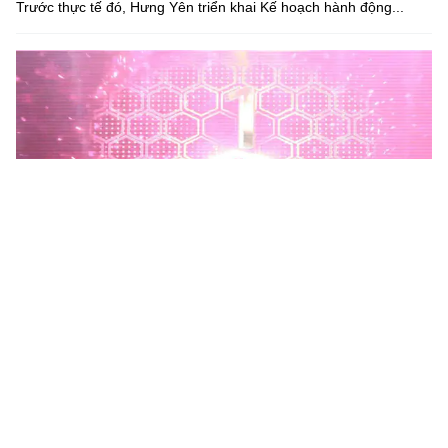
Trước thực tế đó, Hưng Yên triển khai Kế hoạch hành động...
Phú Thọ phát động Chiến dịch 90 ngày xây dựng, hoàn
thiện Kho dữ liệu tỉnh Phú Thọ
Chiến dịch 90 ngày xây dựng, hoàn thiện Kho dữ liệu tỉnh Phú
Thọ nhằm chuẩn hóa, làm sạch, làm giàu, kết nối và đồng bộ dữ
liệu, hình thành kho dữ liệu dùng chung phục vụ công tác...