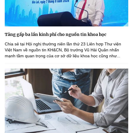
(Ghi rõ nguồn "https://mst.gov.vn" khi phát hành lại thông tin từ
website này)
Tăng gấp ba lần kinh phí cho nguồn tin khoa học
Chia sẻ tại Hội nghị thường niên lần thứ 23 Liên hợp Thư viện
Việt Nam về nguồn tin KH&CN, Bộ trưởng Vũ Hải Quân nhấn
mạnh tầm quan trọng của cơ sở dữ liệu khoa học cũng như...