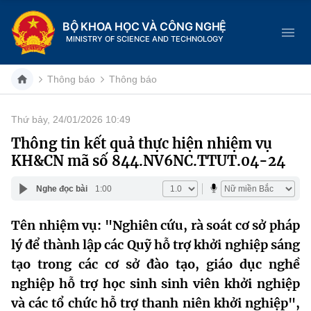
BỘ KHOA HỌC VÀ CÔNG NGHỆ
MINISTRY OF SCIENCE AND TECHNOLOGY
Thông báo
Thông báo
Thứ bảy, 24/01/2026 10:49
Danh mục
Thông tin kết quả thực hiện nhiệm vụ
KH&CN mã số 844.NV6NC.TTUT.04-24
Trang chủ
Nghe đọc bài
1:00
Giới thiệu
Tên nhiệm vụ: "Nghiên cứu, rà soát cơ sở pháp
Chức năng nhiệm vụ
Tin tức sự kiện
lý để thành lập các Quỹ hỗ trợ khởi nghiệp sáng
Dịch vụ công
tạo trong các cơ sở đào tạo, giáo dục nghề
Cơ cấu tổ chức
Khoa học và Công nghệ
nghiệp hỗ trợ học sinh sinh viên khởi nghiệp
Hệ thống văn bản
Lịch sử phát triển
Đổi mới sáng tạo
và các tổ chức hỗ trợ thanh niên khởi nghiệp",