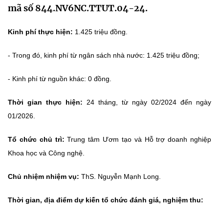
mã số 844.NV6NC.TTUT.04-24.
MST IOFFICE
Văn bản QPPL
Sở Khoa học và Công nghệ
Chuyển đổi số
Kinh phí thực hiện:
1.425 triệu đồng.
THỐNG KÊ
Văn bản chỉ đạo điều hành
Bưu chính, Viễn thông
Multimedia
- Trong đó, kinh phí từ ngân sách nhà nước: 1.425 triệu đồng;
Khoa học và Công nghệ
Lấy ý kiến người dân về dự thảo VBQPPL
Sở hữu trí tuệ
THƯ ĐIỆN TỬ
- Kinh phí từ nguồn khác: 0 đồng.
Đổi mới sáng tạo
Tiêu chuẩn, đo lường, chất lượng
Khác
Thời gian thực hiện:
24 tháng, từ ngày 02/2024 đến ngày
Chuyển đổi số
Năng lượng nguyên tử
01/2026.
Videos
Bưu chính, Viễn thông
Tin tổng hợp
Infographic
Tổ chức chủ trì:
Trung tâm Ươm tạo và Hỗ trợ doanh nghiệp
Sở hữu trí tuệ
Khoa học và Công nghệ.
Tin địa phương
Ảnh
Tiêu chuẩn, đo lường, chất lượng
Chủ nhiệm nhiệm vụ:
ThS. Nguyễn Mạnh Long.
Voice
Thời gian, địa điểm dự kiến tổ chức đánh giá, nghiệm thu:
Năng lượng nguyên tử
Nhiệm vụ trọng tâm