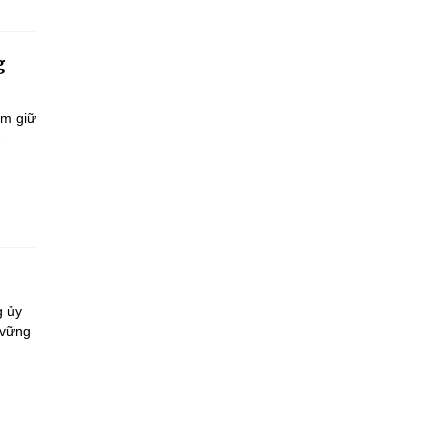
g
ắm giữ
-
g ủy
 vững