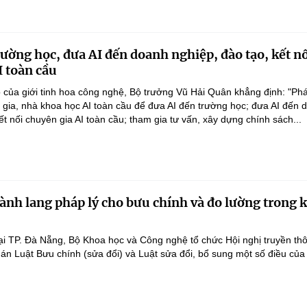
rường học, đưa AI đến doanh nghiệp, đào tạo, kết n
I toàn cầu
 của giới tinh hoa công nghệ, Bộ trưởng Vũ Hải Quân khẳng định: "Phá
n gia, nhà khoa học AI toàn cầu để đưa AI đến trường học; đưa AI đến 
ết nối chuyên gia AI toàn cầu; tham gia tư vấn, xây dựng chính sách...
ành lang pháp lý cho bưu chính và đo lường trong 
ại TP. Đà Nẵng, Bộ Khoa học và Công nghệ tổ chức Hội nghị truyền th
 án Luật Bưu chính (sửa đổi) và Luật sửa đổi, bổ sung một số điều của