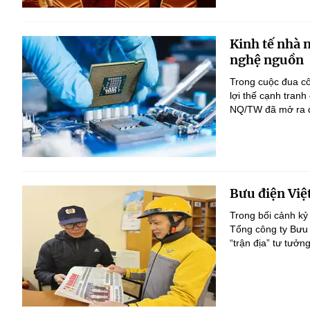
Kinh tế nhà 
nghệ nguồn
Trong cuộc đua c
lợi thế cạnh tranh
NQ/TW đã mở ra đị
Bưu điện Việ
Trong bối cảnh kỷ
Tổng công ty Bưu 
“trận địa” tư tưởn