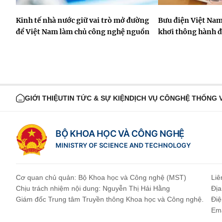
Kinh tế nhà nước giữ vai trò mở đường
Bưu điện Việt Nam
để Việt Nam làm chủ công nghệ nguồn
khơi thông hành 
GIỚI THIỆU
TIN TỨC & SỰ KIỆN
DỊCH VỤ CÔNG
HỆ THỐNG 
BỘ KHOA HỌC VÀ CÔNG NGHỆ
MINISTRY OF SCIENCE AND TECHNOLOGY
Cơ quan chủ quản: Bộ Khoa học và Công nghệ (MST)
Liê
Chịu trách nhiệm nội dung: Nguyễn Thị Hải Hằng
Địa
Giám đốc Trung tâm Truyền thông Khoa học và Công nghệ.
Điệ
Ema