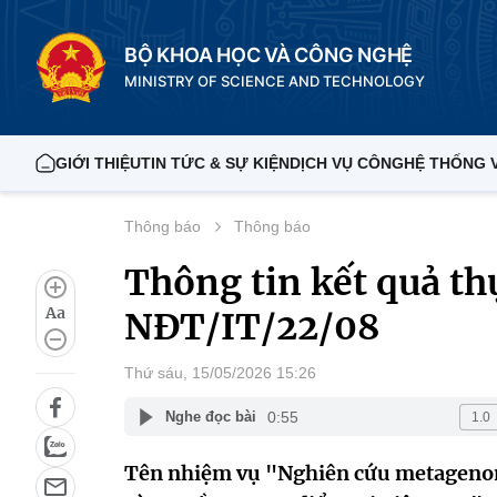
BỘ KHOA HỌC VÀ CÔNG NGHỆ
MINISTRY OF SCIENCE AND TECHNOLOGY
GIỚI THIỆU
TIN TỨC & SỰ KIỆN
DỊCH VỤ CÔNG
HỆ THỐNG 
Thông báo
Thông báo
Thông tin kết quả th
Aa
NĐT/IT/22/08
Thứ sáu, 15/05/2026 15:26
0:55
Nghe đọc bài
Tên nhiệm vụ "Nghiên cứu metagenome 