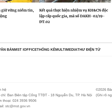
 giữ vững niềm tin,
Kết quả thực hiện nhiệm vụ KH&CN độc
động
lập cấp quốc gia, mã số DAKH-02/19-
ĐT.02
VĂN BẢN
MST IOFFICE
THỐNG KÊ
MULTIMEDIA
THƯ ĐIỆN TỬ
n hệ
©2026 Bả
 chỉ: Ban Biên tập Cổng TTĐT - 18 Nguyễn Du, TP. Hà Nội
(Ghi rõ ng
n thoại: 024 3936 9506
il:
stc@mst.gov.vn