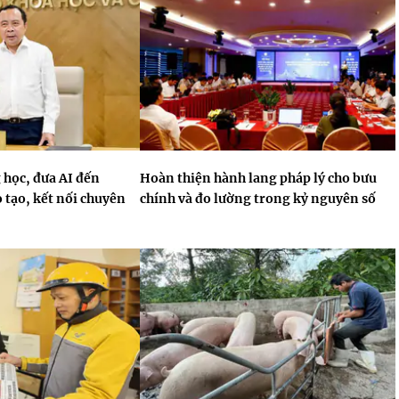
 học, đưa AI đến
Hoàn thiện hành lang pháp lý cho bưu
 tạo, kết nối chuyên
chính và đo lường trong kỷ nguyên số