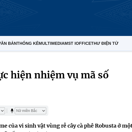
VĂN BẢN
THỐNG KÊ
MULTIMEDIA
MST IOFFICE
THƯ ĐIỆN TỬ
ực hiện nhiệm vụ mã số
của vi sinh vật vùng rễ cây cà phê Robusta ở một