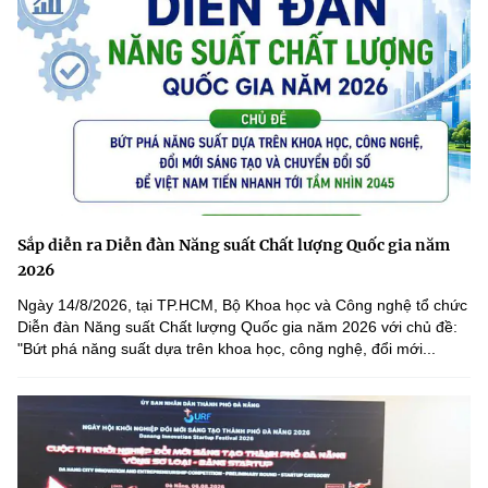
Chọn ngôn ngữ
Vietnamese
English
BỘ KHOA HỌC VÀ CÔNG NGHỆ
MINISTRY OF SCIENCE AND TECHNOLOGY
Điều khoản sử dụng
Theo dõi MST:
Góp ý
Sắp diễn ra Diễn đàn Năng suất Chất lượng Quốc gia năm
2026
Cơ quan chủ quản: Bộ Khoa học và Công nghệ (MST)
Ngày 14/8/2026, tại TP.HCM, Bộ Khoa học và Công nghệ tổ chức
Chịu trách nhiệm nội dung: Nguyễn Thị Hải Hằng
Diễn đàn Năng suất Chất lượng Quốc gia năm 2026 với chủ đề:
Giám đốc Trung tâm Truyền thông Khoa học và Công nghệ.
"Bứt phá năng suất dựa trên khoa học, công nghệ, đổi mới...
Liên hệ
Địa chỉ: Ban Biên tập Cổng TTĐT - 18 Nguyễn Du, TP. Hà Nội
Điện thoại: 024 3936 9506
Email:
stc@mst.gov.vn
©2026 Bản quyền thuộc Bộ Khoa Học và Công Nghệ