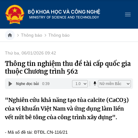
BỘ KHOA HỌC VÀ CÔNG NGHỆ
MINISTRY OF SCIENCE AND TECHNOLOGY
Thông báo
Thông báo
Thứ ba, 06/01/2026 09:42
Danh mục
Thông tin nghiệm thu đề tài cấp quốc gia
thuộc Chương trình 562
Trang chủ
Nghe đọc bài
0:39
Giới thiệu
"Nghiên cứu khả năng tạo tủa calcite (CaCO3)
Chức năng nhiệm vụ
Tin tức sự kiện
của vi khuẩn Việt Nam và ứng dụng làm liền
Dịch vụ công
vết nứt bê tông của công trình xây dựng".
Cơ cấu tổ chức
Khoa học và Công nghệ
Hệ thống văn bản
Lịch sử phát triển
Đổi mới sáng tạo
- Mã số đề tài: ĐTĐL.CN-116/21