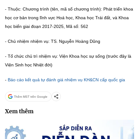
MST IOFFICE
Văn bản QPPL
- Thuộc: Chương trình (tên, mã số chương trình): Phát triển khoa
Sở Khoa học và Công nghệ
Chuyển đổi số
học cơ bản trong lĩnh vực Hoá học, Khoa học Trái đất, và Khoa
THỐNG KÊ
Văn bản chỉ đạo điều hành
Bưu chính, Viễn thông
học biển giai đoạn 2017-2025, Mã số: 562
Multimedia
Khoa học và Công nghệ
Lấy ý kiến người dân về dự thảo VBQPPL
Sở hữu trí tuệ
- Chủ nhiệm nhiệm vụ: TS. Nguyễn Hoàng Dũng
THƯ ĐIỆN TỬ
Đổi mới sáng tạo
Tiêu chuẩn, đo lường, chất lượng
- Tổ chức chủ trì nhiệm vụ: Viện Khoa học sự sống (trước đây là
Khác
Viện Sinh học Nhiệt đới)
Chuyển đổi số
Năng lượng nguyên tử
Videos
-
Báo cáo kết quả tự đánh giá nhiệm vụ KH&CN cấp quốc gia
Bưu chính, Viễn thông
Tin tổng hợp
Infographic
Sở hữu trí tuệ
Thêm MST trên Google
Tin địa phương
Ảnh
Xem thêm
Tiêu chuẩn, đo lường, chất lượng
Voice
Năng lượng nguyên tử
Nhiệm vụ trọng tâm