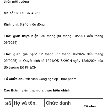
thiện môi trường
MST IOFFICE
Văn bản QPPL
Sở Khoa học và Công nghệ
Chuyển đổi số
Mã số:
ĐTĐL.CN-
42
/21
.
THỐNG KÊ
Văn bản chỉ đạo điều hành
Bưu chính, Viễn thông
Kinh phí:
6.
9
40 triệu đồng.
Multimedia
Khoa học và Công nghệ
Lấy ý kiến người dân về dự thảo VBQPPL
Sở hữu trí tuệ
Thời gian thực hiện:
36 tháng (từ tháng 10/2021 đến tháng
THƯ ĐIỆN TỬ
Đổi mới sáng tạo
Tiêu chuẩn, đo lường, chất lượng
09/2024)
Khác
Chuyển đổi số
Năng lượng nguyên tử
Thời gian gia hạn:
12 tháng (từ tháng 10/2024 đến tháng
Videos
09/2025)
tại Quyết định số
1291/QĐ-BKHCN ngày 12/6/2024 của
Bưu chính, Viễn thông
Tin tổng hợp
Bộ trưởng Bộ KH&CN.
Infographic
Sở hữu trí tuệ
Tin địa phương
Ảnh
Tổ chức chủ trì:
Viện Công nghiệp Thực phẩm
Tiêu chuẩn, đo lường, chất lượng
Voice
Các thành viên tham gia thực hiện chính:
Năng lượng nguyên tử
Nhiệm vụ trọng tâm
Họ và tên,
Chức danh
Số
Tổ chức