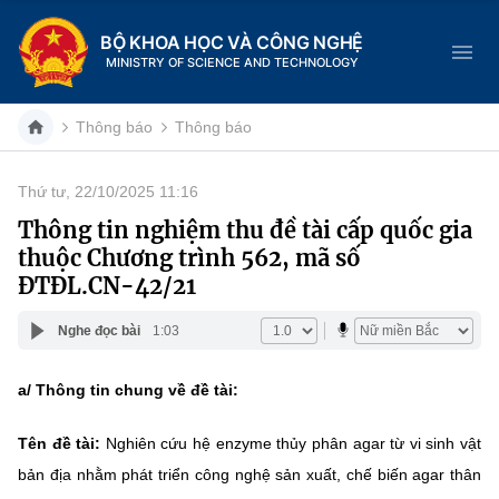
BỘ KHOA HỌC VÀ CÔNG NGHỆ
MINISTRY OF SCIENCE AND TECHNOLOGY
Thông báo
Thông báo
Thứ tư, 22/10/2025 11:16
Danh mục
Thông tin nghiệm thu đề tài cấp quốc gia
thuộc Chương trình 562, mã số
Trang chủ
ĐTĐL.CN-42/21
Giới thiệu
Nghe đọc bài
1:03
Chức năng nhiệm vụ
Tin tức sự kiện
a/ Thông tin chung về đề tài:
Dịch vụ công
Cơ cấu tổ chức
Khoa học và Công nghệ
Tên đề tài:
Nghiên cứu hệ enzyme thủy phân agar từ vi sinh vật
Hệ thống văn bản
bản địa nhằm phát triển công nghệ sản xuất, chế biến agar thân
Lịch sử phát triển
Đổi mới sáng tạo