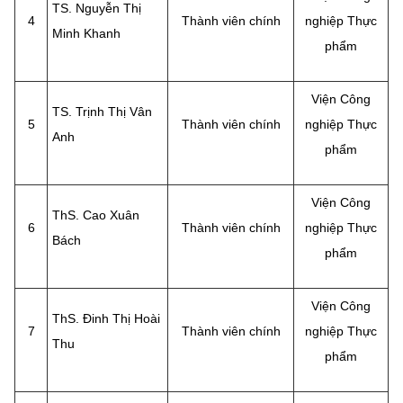
(Ghi rõ nguồn "https://mst.gov.vn" khi phát hành lại thông tin từ
TS. Nguyễn Thị
4
Thành viên chính
nghiệp Thực
website này)
Minh Khanh
phẩm
Viện Công
TS.
Trịnh Thị Vân
5
Thành viên chính
nghiệp Thực
Anh
phẩm
Viện Công
ThS. Cao Xuân
6
Thành viên chính
nghiệp Thực
Bách
phẩm
Viện Công
ThS. Đinh Thị Hoài
7
Thành viên chính
nghiệp Thực
Thu
phẩm