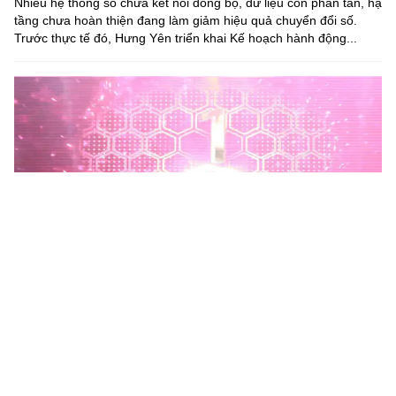
Nhiều hệ thống số chưa kết nối đồng bộ, dữ liệu còn phân tán, hạ
tầng chưa hoàn thiện đang làm giảm hiệu quả chuyển đổi số.
Trước thực tế đó, Hưng Yên triển khai Kế hoạch hành động...
Phú Thọ phát động Chiến dịch 90 ngày xây dựng, hoàn
thiện Kho dữ liệu tỉnh Phú Thọ
Chiến dịch 90 ngày xây dựng, hoàn thiện Kho dữ liệu tỉnh Phú