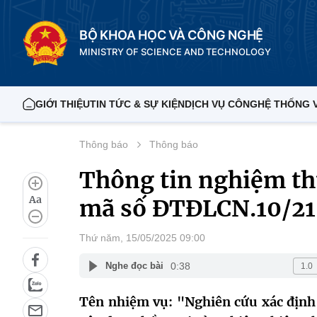
BỘ KHOA HỌC VÀ CÔNG NGHỆ
MINISTRY OF SCIENCE AND TECHNOLOGY
GIỚI THIỆU
TIN TỨC & SỰ KIỆN
DỊCH VỤ CÔNG
HỆ THỐNG 
Thông báo
Thông báo
Thông tin nghiệm thu
Aa
mã số ĐTĐLCN.10/21
Thứ năm, 15/05/2025 09:00
0:38
Nghe đọc bài
Tên nhiệm vụ: "Nghiên cứu xác định g