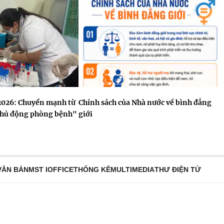
2026: Chuyển mạnh từ
Chính sách của Nhà nước về bình đẳng
chủ động phòng bệnh"
giới
VĂN BẢN
MST IOFFICE
THỐNG KÊ
MULTIMEDIA
THƯ ĐIỆN TỬ