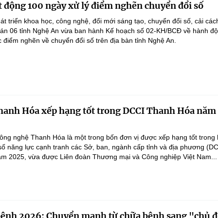
 động 100 ngày xử lý điểm nghẽn chuyển đổi số
át triển khoa học, công nghệ, đổi mới sáng tạo, chuyển đổi số, cải các
 án 06 tỉnh Nghệ An vừa ban hành Kế hoạch số 02-KH/BCĐ về hành đ
c điểm nghẽn về chuyển đổi số trên địa bàn tỉnh Nghệ An.
anh Hóa xếp hạng tốt trong DCCI Thanh Hóa năm
ng nghệ Thanh Hóa là một trong bốn đơn vị được xếp hạng tốt trong 
số năng lực cạnh tranh các Sở, ban, ngành cấp tỉnh và địa phương (D
ăm 2025, vừa được Liên đoàn Thương mại và Công nghiệp Việt Nam...
bệnh 2026: Chuyển mạnh từ chữa bệnh sang "chủ 