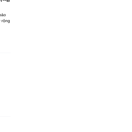
 bảo
ở rộng
.