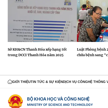
Sở KH&CN Thanh Hóa xếp hạng tốt
Luật Phòng bệnh 
trong DCCI Thanh Hóa năm 2025
chữa bệnh sang "
GIỚI THIỆU
TIN TỨC & SỰ KIỆN
DỊCH VỤ CÔNG
HỆ THỐNG 
BỘ KHOA HỌC VÀ CÔNG NGHỆ
MINISTRY OF SCIENCE AND TECHNOLOGY