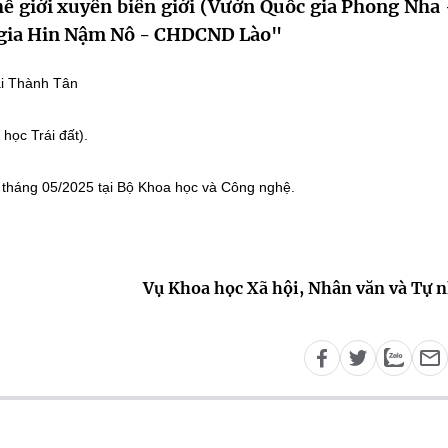
ế giới xuyên biên giới (Vườn Quốc gia Phong Nha 
c gia Hin Nậm Nô - CHDCND Lào"
i Thành Tân
học Trái đất).
i tháng 05/2025 tại Bộ Khoa học và Công nghệ.
Vụ Khoa học Xã hội, Nhân văn và Tự 