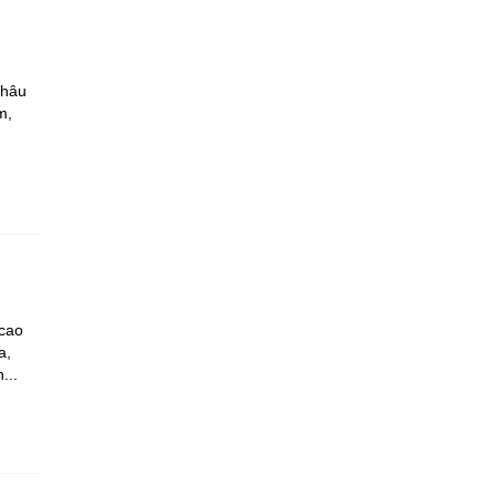
Châu
m,
 cao
a,
...