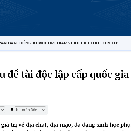
VĂN BẢN
THỐNG KÊ
MULTIMEDIA
MST IOFFICE
THƯ ĐIỆN TỬ
 đề tài độc lập cấp quốc gia
iá trị về địa chất, địa mạo, đa dạng sinh học phụ