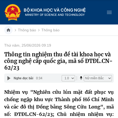
BỘ KHOA HỌC VÀ CÔNG NGHỆ
MINISTRY OF SCIENCE AND TECHNOLOGY
Thông báo
Thông báo
Thứ năm, 25/06/2026 09:19
Danh mục
Thông tin nghiệm thu đề tài khoa học và
công nghệ cấp quốc gia, mã số ĐTĐL.CN-
Trang chủ
62/23
Giới thiệu
Nghe đọc bài
0:34
Chức năng nhiệm vụ
Tin tức sự kiện
Nhiệm vụ "Nghiên cứu lún mặt đất phục vụ
chống ngập khu vực Thành phố Hồ Chí Minh
Dịch vụ công
Cơ cấu tổ chức
Khoa học và Công nghệ
và các đô thị Đồng bằng Sông Cửu Long", mã
Hệ thống văn bản
Lịch sử phát triển
Đổi mới sáng tạo
số: ĐTĐL.CN-62/23; Chủ nhiệm nhiệm vụ: