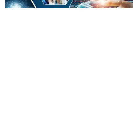
Quy chuẩn kỹ thuật và bài toán cân bằng giữa an toàn, chất
lượng, đổi mới sáng tạo
Trong bối cảnh chuyển đổi số, chuyển đổi xanh và đổi mới công
nghệ diễn ra mạnh mẽ, việc xây dựng và hoàn thiện quy chuẩn
kỹ thuật không chỉ nhằm bảo đảm an toàn cho con người, tài...