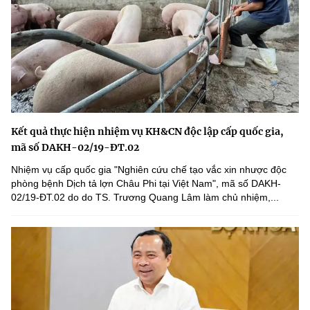
Chọn ngôn ngữ
Vietnamese
English
BỘ KHOA HỌC VÀ CÔNG NGHỆ
MINISTRY OF SCIENCE AND TECHNOLOGY
Kết quả thực hiện nhiệm vụ KH&CN độc lập cấp quốc gia,
Điều khoản sử dụng
Theo dõi MST:
Góp ý
mã số DAKH-02/19-ĐT.02
Nhiệm vụ cấp quốc gia "Nghiên cứu chế tạo vắc xin nhược độc
phòng bệnh Dịch tả lợn Châu Phi tại Việt Nam", mã số DAKH-
Cơ quan chủ quản: Bộ Khoa học và Công nghệ (MST)
02/19-ĐT.02 do do TS. Trương Quang Lâm làm chủ nhiệm,...
Chịu trách nhiệm nội dung: Nguyễn Thị Hải Hằng
Giám đốc Trung tâm Truyền thông Khoa học và Công nghệ.
Liên hệ
Địa chỉ: Ban Biên tập Cổng TTĐT - 18 Nguyễn Du, TP. Hà Nội
Điện thoại: 024 3936 9506
Email:
stc@mst.gov.vn
©2026 Bản quyền thuộc Bộ Khoa Học và Công Nghệ