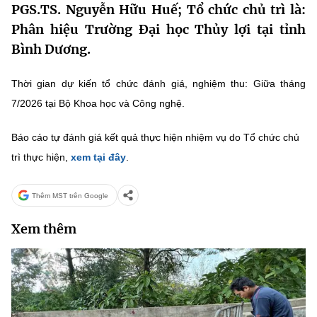
PGS.TS. Nguyễn Hữu Huế; Tổ chức chủ trì là:
MST IOFFICE
Văn bản QPPL
Sở Khoa học và Công nghệ
Chuyển đổi số
Phân hiệu Trường Đại học Thủy lợi tại tỉnh
Bình Dương.
THỐNG KÊ
Văn bản chỉ đạo điều hành
Bưu chính, Viễn thông
Multimedia
Khoa học và Công nghệ
Thời gian dự kiến tổ chức đánh giá, nghiệm thu: Giữa tháng
Lấy ý kiến người dân về dự thảo VBQPPL
Sở hữu trí tuệ
7/2026 tại Bộ Khoa học và Công nghệ.
THƯ ĐIỆN TỬ
Đổi mới sáng tạo
Tiêu chuẩn, đo lường, chất lượng
Báo cáo tự đánh giá kết quả thực hiện nhiệm vụ do Tổ chức chủ
Khác
Chuyển đổi số
trì thực hiện,
xem tại đây
.
Năng lượng nguyên tử
Videos
Bưu chính, Viễn thông
Tin tổng hợp
Thêm MST trên Google
Infographic
Sở hữu trí tuệ
Xem thêm
Tin địa phương
Ảnh
Tiêu chuẩn, đo lường, chất lượng
Voice
Năng lượng nguyên tử
Nhiệm vụ trọng tâm