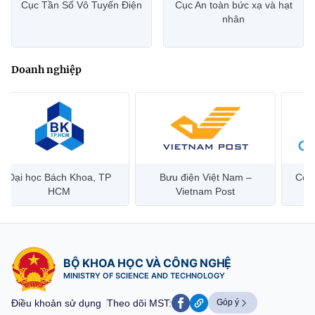
Cục Tần Số Vô Tuyến Điện
Cục An toàn bức xạ và hạt
nhân
Doanh nghiệp
Đại học Bách Khoa, TP
Bưu điện Việt Nam –
Công
HCM
Vietnam Post
BỘ KHOA HỌC VÀ CÔNG NGHỆ
MINISTRY OF SCIENCE AND TECHNOLOGY
Điều khoản sử dụng
Theo dõi MST:
Góp ý