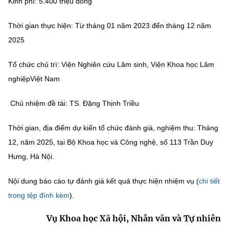
Kinh phí: 5.400 triệu đồng
MST IOFFICE
Văn bản QPPL
Sở Khoa học và Công nghệ
Chuyển đổi số
Thời gian thực hiện: Từ tháng 01 năm 2023 đến tháng 12 năm
THỐNG KÊ
Văn bản chỉ đạo điều hành
2025
Bưu chính, Viễn thông
Multimedia
Khoa học và Công nghệ
Lấy ý kiến người dân về dự thảo VBQPPL
Tổ chức chủ trì: Viện Nghiên cứu Lâm sinh, Viện Khoa học Lâm
Sở hữu trí tuệ
nghiệpViệt Nam
THƯ ĐIỆN TỬ
Đổi mới sáng tạo
Tiêu chuẩn, đo lường, chất lượng
Khác
Chủ nhiệm đề tài: TS. Đặng Thịnh Triều
Chuyển đổi số
Năng lượng nguyên tử
Videos
Thời gian, địa điểm dự kiến tổ chức đánh giá, nghiệm thu: Tháng
Bưu chính, Viễn thông
Tin tổng hợp
12, năm 2025, tại Bộ Khoa học và Công nghệ, số 113 Trần Duy
Infographic
Hưng, Hà Nội.
Sở hữu trí tuệ
Tin địa phương
Ảnh
Nội dung báo cáo tự đánh giá kết quả thực hiện nhiệm vụ (
chi tiết
Tiêu chuẩn, đo lường, chất lượng
Voice
trong tệp đính kèm
).
Năng lượng nguyên tử
Nhiệm vụ trọng tâm
Vụ Khoa học Xã hội, Nhân văn và Tự nhiên