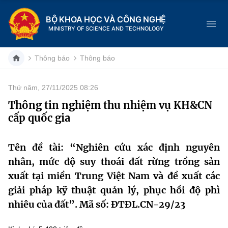
BỘ KHOA HỌC VÀ CÔNG NGHỆ
MINISTRY OF SCIENCE AND TECHNOLOGY
Thông báo
Thông báo
Thứ năm, 27/11/2025 08:26
Danh mục
Thông tin nghiệm thu nhiệm vụ KH&CN
cấp quốc gia
Trang chủ
Giới thiệu
Tên đề tài: “Nghiên cứu xác định nguyên
nhân, mức độ suy thoái đất rừng trồng sản
Chức năng nhiệm vụ
Tin tức sự kiện
xuất tại miền Trung Việt Nam và đề xuất các
giải pháp kỹ thuật quản lý, phục hồi độ phì
Dịch vụ công
Cơ cấu tổ chức
Khoa học và Công nghệ
nhiêu của đất”. Mã số: ĐTĐL.CN-29/23
Hệ thống văn bản
Lịch sử phát triển
Đổi mới sáng tạo