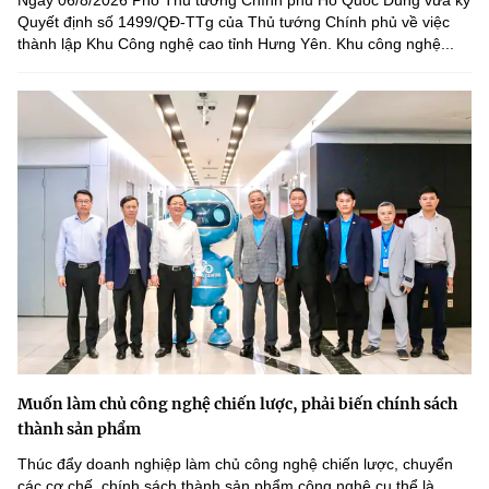
Ngày 06/8/2026 Phó Thủ tướng Chính phủ Hồ Quốc Dũng vừa ký
(Ghi rõ nguồn "https://mst.gov.vn" khi phát hành lại thông tin từ
Quyết định số 1499/QĐ-TTg của Thủ tướng Chính phủ về việc
website này)
thành lập Khu Công nghệ cao tỉnh Hưng Yên. Khu công nghệ...
Muốn làm chủ công nghệ chiến lược, phải biến chính sách
thành sản phẩm
Thúc đẩy doanh nghiệp làm chủ công nghệ chiến lược, chuyển
các cơ chế, chính sách thành sản phẩm công nghệ cụ thể là