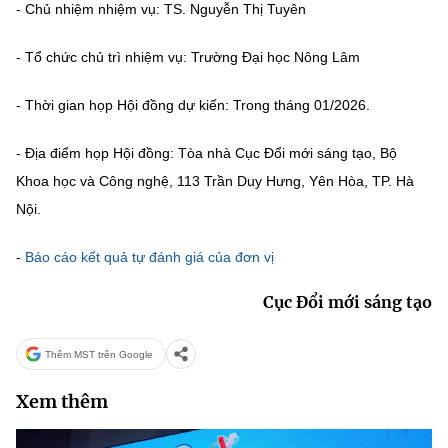
- Chủ nhiệm nhiệm vụ: TS. Nguyễn Thị Tuyên
MST IOFFICE
Văn bản QPPL
Sở Khoa học và Công nghệ
Chuyển đổi số
- Tổ chức chủ trì nhiệm vụ: Trường Đại học Nông Lâm
THỐNG KÊ
Văn bản chỉ đạo điều hành
Bưu chính, Viễn thông
- Thời gian họp Hội đồng dự kiến: Trong tháng 01/2026.
Multimedia
Khoa học và Công nghệ
Lấy ý kiến người dân về dự thảo VBQPPL
Sở hữu trí tuệ
- Địa điểm họp Hội đồng: Tòa nhà Cục Đổi mới sáng tạo, Bộ
THƯ ĐIỆN TỬ
Đổi mới sáng tạo
Tiêu chuẩn, đo lường, chất lượng
Khoa học và Công nghệ, 113 Trần Duy Hưng, Yên Hòa, TP. Hà
Khác
Nội.
Chuyển đổi số
Năng lượng nguyên tử
Videos
-
Báo cáo kết quả tự đánh giá của đơn vị
Bưu chính, Viễn thông
Tin tổng hợp
Infographic
Cục Đổi mới sáng tạo
Sở hữu trí tuệ
Tin địa phương
Ảnh
Thêm MST trên Google
Tiêu chuẩn, đo lường, chất lượng
Voice
Xem thêm
Năng lượng nguyên tử
Nhiệm vụ trọng tâm