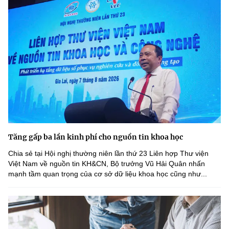
Chọn ngôn ngữ
Vietnamese
English
BỘ KHOA HỌC VÀ CÔNG NGHỆ
MINISTRY OF SCIENCE AND TECHNOLOGY
Điều khoản sử dụng
Theo dõi MST:
Góp ý
Tăng gấp ba lần kinh phí cho nguồn tin khoa học
Cơ quan chủ quản: Bộ Khoa học và Công nghệ (MST)
Chịu trách nhiệm nội dung: Nguyễn Thị Hải Hằng
Chia sẻ tại Hội nghị thường niên lần thứ 23 Liên hợp Thư viện
Giám đốc Trung tâm Truyền thông Khoa học và Công nghệ.
Việt Nam về nguồn tin KH&CN, Bộ trưởng Vũ Hải Quân nhấn
mạnh tầm quan trọng của cơ sở dữ liệu khoa học cũng như...
Liên hệ
Địa chỉ: Ban Biên tập Cổng TTĐT - 18 Nguyễn Du, TP. Hà Nội
Điện thoại: 024 3936 9506
Email:
stc@mst.gov.vn
©2026 Bản quyền thuộc Bộ Khoa Học và Công Nghệ