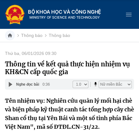
BỘ KHOA HỌC VÀ CÔNG NGHỆ
MINISTRY OF SCIENCE AND TECHNOLOGY
Thông báo
Thông báo
Thứ ba, 06/01/2026 09:30
Danh mục
Thông tin về kết quả thực hiện nhiệm vụ
KH&CN cấp quốc gia
Trang chủ
Nghe đọc bài
0:36
Giới thiệu
Tên nhiệm vụ: Nghiên cứu quản lý mối hại chè
Chức năng nhiệm vụ
Tin tức sự kiện
và biện pháp kỹ thuật canh tác tổng hợp cây chè
Dịch vụ công
Shan cổ thụ tại Yên Bái và một số tỉnh phía Bắc
Cơ cấu tổ chức
Khoa học và Công nghệ
Việt Nam", mã số ĐTĐL.CN-31/22.
Hệ thống văn bản
Lịch sử phát triển
Đổi mới sáng tạo