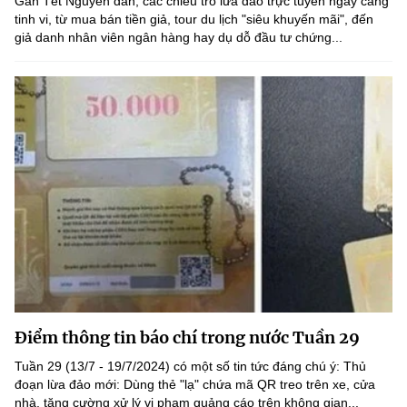
Gần Tết Nguyên đán, các chiêu trò lừa đảo trực tuyến ngày càng
tinh vi, từ mua bán tiền giả, tour du lịch "siêu khuyến mãi", đến
giả danh nhân viên ngân hàng hay dụ dỗ đầu tư chứng...
Điểm thông tin báo chí trong nước Tuần 29
Tuần 29 (13/7 - 19/7/2024) có một số tin tức đáng chú ý: Thủ
đoạn lừa đảo mới: Dùng thẻ "lạ" chứa mã QR treo trên xe, cửa
nhà, tăng cường xử lý vi phạm quảng cáo trên không gian...