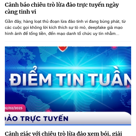
Cảnh báo chiêu trò lừa đảo trực tuyến ngày
MST IOFFICE
Văn bản QPPL
Sở Khoa học và Công nghệ
Chuyển đổi số
càng tinh vi
THỐNG KÊ
Gần đây, hàng loạt thủ đoạn lừa đảo tinh vi đang bùng phát, từ
Văn bản chỉ đạo điều hành
Bưu chính, Viễn thông
các cuộc gọi không lời kích thích sự tò mò, deepfake giả mạo
hình ảnh để tống tiền, đến mạo danh tổ chức uy tín nhằm...
Multimedia
Khoa học và Công nghệ
Lấy ý kiến người dân về dự thảo VBQPPL
Sở hữu trí tuệ
THƯ ĐIỆN TỬ
Đổi mới sáng tạo
Tiêu chuẩn, đo lường, chất lượng
Khác
Chuyển đổi số
Năng lượng nguyên tử
Videos
Bưu chính, Viễn thông
Tin tổng hợp
Infographic
Sở hữu trí tuệ
Tin địa phương
Ảnh
Tiêu chuẩn, đo lường, chất lượng
Voice
Năng lượng nguyên tử
Nhiệm vụ trọng tâm
Cảnh giác với chiêu trò lừa đảo xem bói, giải