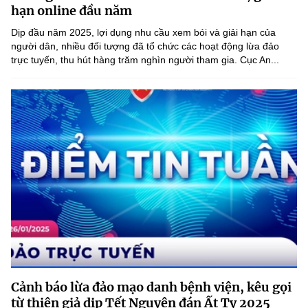
Chọn ngôn ngữ
hạn online đầu năm
Dịp đầu năm 2025, lợi dụng nhu cầu xem bói và giải hạn của
Vietnamese
English
người dân, nhiều đối tượng đã tổ chức các hoạt động lừa đảo
trực tuyến, thu hút hàng trăm nghìn người tham gia. Cục An...
BỘ KHOA HỌC VÀ CÔNG NGHỆ
MINISTRY OF SCIENCE AND TECHNOLOGY
Điều khoản sử dụng
Theo dõi MST:
Góp ý
Cơ quan chủ quản: Bộ Khoa học và Công nghệ (MST)
Chịu trách nhiệm nội dung: Nguyễn Thị Hải Hằng
Giám đốc Trung tâm Truyền thông Khoa học và Công nghệ.
Liên hệ
Địa chỉ: Ban Biên tập Cổng TTĐT - 18 Nguyễn Du, TP. Hà Nội
Điện thoại: 024 3936 9506
Email:
stc@mst.gov.vn
Cảnh báo lừa đảo mạo danh bệnh viện, kêu gọi
©2026 Bản quyền thuộc Bộ Khoa Học và Công Nghệ
từ thiện giả dịp Tết Nguyên đán Ất Tỵ 2025