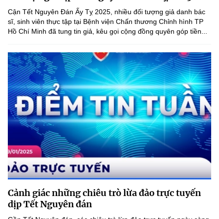
(Ghi rõ nguồn "https://mst.gov.vn" khi phát hành lại thông tin từ
Cận Tết Nguyên Đán Ấy Tỵ 2025, nhiều đối tượng giả danh bác
website này)
sĩ, sinh viên thực tập tại Bệnh viện Chấn thương Chỉnh hình TP
Hồ Chí Minh đã tung tin giả, kêu gọi cộng đồng quyên góp tiền...
Cảnh giác những chiêu trò lừa đảo trực tuyến
dịp Tết Nguyên đán