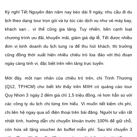
Kỳ nghỉ Tết Nguyên đán năm nay kéo dài 9 ngày, nhu cầu đi du
lịch theo dạng tour trọn gói và tự túc các dịch vụ như vé máy bay,
khách sạn… vì thế cũng gia tăng. Tuy nhiên, bên cạnh loạt
chương trình ưu đãi, khuyến mãi, giảm giá dịp lễ, Tết được nhiều
đơn vị kinh doanh du lịch tung ra để thu hút khách, thị trường
cũng đồng thời xuất hiện nhiều chiêu trò lừa đảo với thủ đoạn
ngày càng tinh vi, đặc biệt trên nền tảng trực tuyến.
Mới đây, một nạn nhân của chiêu trò trên, chị Trịnh Thương
(Q12, TP.HCM) cho biết khi thấy trên MXH có quảng cáo tour
Quy Nhơn 3 ngày 2 đêm giá chỉ 1,5 triệu đồng, rẻ hơn hẳn so với
các công ty du lịch chị từng tìm hiểu. Vì muốn tiết kiệm chi phí,
chị liên hệ ngay qua số điện thoại trên bài đăng. Người tư vấn rất
nhiệt tình, hướng dẫn chị chuyển khoản trước 100% để giữ chỗ,
còn hứa sẽ tặng voucher ăn buffet miễn phí. Sau khi chuyển 3