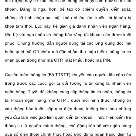
đối tượng này sẽ khai thác các thông tin nhạy cảm như số dư tài
khoản. Đáng lo ngại hơn, để tạo cớ chiếm quyền kiểm soát,
chúng cố tình nhập sai mật khẩu nhiều lần, khiến tài khoản bị
khóa tạm thời. Lúc này, kẻ gian giả danh nhân viên ngân hàng,
liên hệ với nạn nhân và thông báo rằng tài khoản cần được khôi
phục. Chúng hướng dẫn người dùng tải các ứng dụng độc hại
hoặc quét mã QR chứa mã độc nhằm thu thập thêm thông tin cá
nhân quan trọng như mã OTP, mật khẩu, hoặc mã PIN.
Cục An toàn thông tin (Bộ TT&TT) khuyến cáo
người dân cần cẩn
trọng trước các cuộc gọi từ đối tượng lạ tự xưng là nhân viên
ngân hàng. Tuyệt đối không cung cấp thông tin cá nhân, thông tin
tài khoản ngân hàng, mã OTP,.. dưới mọi hình thức. Không tin
vào thông báo khẩn cấp qua điện thoại, không làm theo những
yêu cầu làm việc gấp liên quan đến tài khoản. Thực hiện kiểm tra
thông tin từ nguồn chính thống, chủ động liên hệ với ngân hàng
qua số điện thoại chính thức hoặc ứng dụng ngân hàng điện tử