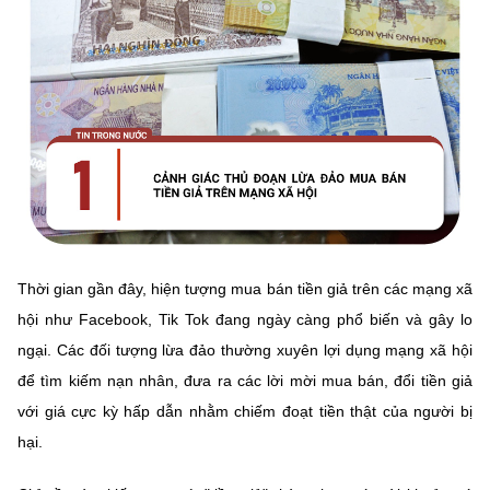
Chọn ngôn ngữ
Vietnamese
English
BỘ KHOA HỌC VÀ CÔNG NGHỆ
MINISTRY OF SCIENCE AND TECHNOLOGY
Điều khoản sử dụng
Theo dõi MST:
Góp ý
Thời gian gần đây, hiện tượng mua bán tiền giả trên các mạng xã
Cơ quan chủ quản: Bộ Khoa học và Công nghệ (MST)
hội như Facebook, Tik Tok đang ngày càng phổ biến và gây lo
Chịu trách nhiệm nội dung: Nguyễn Thị Hải Hằng
Giám đốc Trung tâm Truyền thông Khoa học và Công nghệ.
ngại. Các đối tượng lừa đảo thường xuyên lợi dụng mạng xã hội
Liên hệ
để tìm kiếm nạn nhân, đưa ra các lời mời mua bán, đổi tiền giả
Địa chỉ: Ban Biên tập Cổng TTĐT - 18 Nguyễn Du, TP. Hà Nội
với giá cực kỳ hấp dẫn nhằm chiếm đoạt tiền thật của người bị
Điện thoại: 024 3936 9506
hại.
Email:
stc@mst.gov.vn
©2026 Bản quyền thuộc Bộ Khoa Học và Công Nghệ