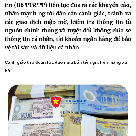
tin (Bộ TT&TT) liên tục đưa ra các khuyến cáo,
MST IOFFICE
Văn bản QPPL
Sở Khoa học và Công nghệ
Chuyển đổi số
nhấn mạnh người dân cần cảnh giác, tránh xa
THỐNG KÊ
các giao dịch mập mờ, kiểm tra thông tin từ
Văn bản chỉ đạo điều hành
Bưu chính, Viễn thông
nguồn chính thống và tuyệt đối không chia sẻ
Multimedia
Khoa học và Công nghệ
Lấy ý kiến người dân về dự thảo VBQPPL
thông tin cá nhân, tài khoản ngân hàng để bảo
Sở hữu trí tuệ
vệ tài sản và dữ liệu cá nhân.
THƯ ĐIỆN TỬ
Đổi mới sáng tạo
Tiêu chuẩn, đo lường, chất lượng
Khác
Cảnh giác thủ đoạn lừa đảo mua bán tiền giả trên mạng xã
Chuyển đổi số
Năng lượng nguyên tử
hội
Videos
Bưu chính, Viễn thông
Tin tổng hợp
Infographic
Sở hữu trí tuệ
Tin địa phương
Ảnh
Tiêu chuẩn, đo lường, chất lượng
Voice
Năng lượng nguyên tử
Nhiệm vụ trọng tâm