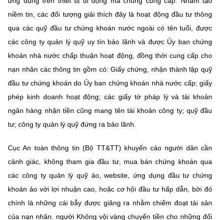
ứng dụng trên thiết bị di động mà chúng cung cấp. Nhằm tạo
niềm tin, các đối tượng giải thích đây là hoạt động đầu tư thông
qua các quỹ đầu tư chứng khoán nước ngoài có tên tuổi, được
các công ty quản lý quỹ uy tín bảo lãnh và được Ủy ban chứng
khoán nhà nước chấp thuận hoạt động, đồng thời cung cấp cho
nạn nhân các thông tin gồm có: Giấy chứng, nhận thành lập quỹ
đầu tư chứng khoán do Ủy ban chứng khoán nhà nước cấp; giấy
phép kinh doanh hoạt động; các giấy tờ pháp lý và tài khoản
ngân hàng nhận tiền cũng mang tên tài khoản công ty; quỹ đầu
tư; công ty quản lý quỹ đứng ra bảo lãnh.
Cục An toàn thông tin (Bộ TT&TT) khuyến cáo người dân cần
cảnh giác, không tham gia đầu tư, mua bán chứng khoán qua
các công ty quản lý quỹ ảo, website, ứng dụng đầu tư chứng
khoán ảo với lợi nhuận cao, hoặc cơ hội đầu tư hấp dẫn, bởi đó
chính là những cái bẫy được giăng ra nhằm chiếm đoạt tài sản
của nạn nhân. người Không vội vàng chuyển tiền cho những đối