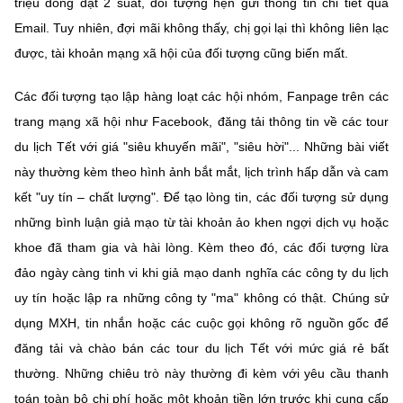
triệu đồng đặt 2 suất, đối tượng hẹn gửi thông tin chi tiết qua
Email. Tuy nhiên, đợi mãi không thấy, chị gọi lại thì không liên lạc
được, tài khoản mạng xã hội của đối tượng cũng biến mất.
Các đối tượng tạo lập hàng loạt các hội nhóm, Fanpage trên các
trang mạng xã hội như Facebook, đăng tải thông tin về các tour
du lịch Tết với giá "siêu khuyến mãi", "siêu hời"... Những bài viết
này thường kèm theo hình ảnh bắt mắt, lịch trình hấp dẫn và cam
kết "uy tín – chất lượng". Để tạo lòng tin, các đối tượng sử dụng
những bình luận giả mạo từ tài khoản ảo khen ngợi dịch vụ hoặc
khoe đã tham gia và hài lòng. Kèm theo đó, các đối tượng lừa
đảo ngày càng tinh vi khi giả mạo danh nghĩa các công ty du lịch
uy tín hoặc lập ra những công ty "ma" không có thật. Chúng sử
dụng MXH, tin nhắn hoặc các cuộc gọi không rõ nguồn gốc để
đăng tải và chào bán các tour du lịch Tết với mức giá rẻ bất
thường. Những chiêu trò này thường đi kèm với yêu cầu thanh
toán toàn bộ chi phí hoặc một khoản tiền lớn trước khi cung cấp