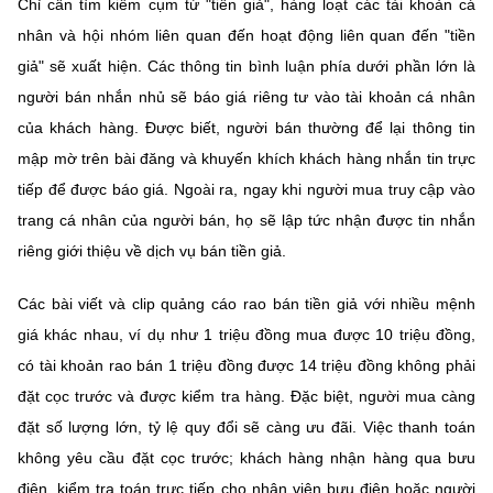
(Ghi rõ nguồn "https://mst.gov.vn" khi phát hành lại thông tin từ
Chỉ cần tìm kiếm cụm từ "tiền giả", hàng loạt các tài khoản cá
website này)
nhân và hội nhóm liên quan đến hoạt động liên quan đến "tiền
giả" sẽ xuất hiện. Các thông tin bình luận phía dưới phần lớn là
người bán nhắn nhủ sẽ báo giá riêng tư vào tài khoản cá nhân
của khách hàng. Được biết, người bán thường để lại thông tin
mập mờ trên bài đăng và khuyến khích khách hàng nhắn tin trực
tiếp để được báo giá. Ngoài ra, ngay khi người mua truy cập vào
trang cá nhân của người bán, họ sẽ lập tức nhận được tin nhắn
riêng giới thiệu về dịch vụ bán tiền giả.
Các bài viết và clip quảng cáo rao bán tiền giả với nhiều mệnh
giá khác nhau, ví dụ như 1 triệu đồng mua được 10 triệu đồng,
có tài khoản rao bán 1 triệu đồng được 14 triệu đồng không phải
đặt cọc trước và được kiểm tra hàng. Đặc biệt, người mua càng
đặt số lượng lớn, tỷ lệ quy đổi sẽ càng ưu đãi. Việc thanh toán
không yêu cầu đặt cọc trước; khách hàng nhận hàng qua bưu
điện, kiểm tra toán trực tiếp cho nhân viên bưu điện hoặc người