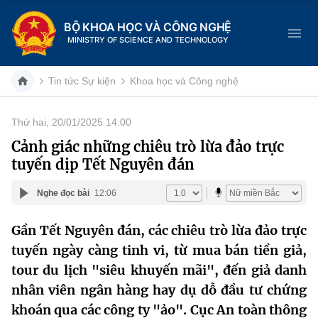
BỘ KHOA HỌC VÀ CÔNG NGHỆ
MINISTRY OF SCIENCE AND TECHNOLOGY
Tin tức Sự kiện
Khoa học và Công nghệ
Thứ hai, 20/01/2025 14:00
Danh mục
Cảnh giác những chiêu trò lừa đảo trực
tuyến dịp Tết Nguyên đán
Trang chủ
Nghe đọc bài
12:06
Giới thiệu
Gần Tết Nguyên đán, các chiêu trò lừa đảo trực
Chức năng nhiệm vụ
Tin tức sự kiện
tuyến ngày càng tinh vi, từ mua bán tiền giả,
Dịch vụ công
tour du lịch "siêu khuyến mãi", đến giả danh
Cơ cấu tổ chức
Khoa học và Công nghệ
nhân viên ngân hàng hay dụ dỗ đầu tư chứng
Hệ thống văn bản
Lịch sử phát triển
Đổi mới sáng tạo
khoán qua các công ty "ảo". Cục An toàn thông