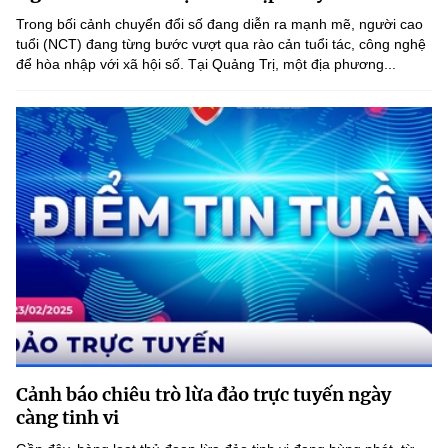
Chọn ngôn ngữ
Trong bối cảnh chuyển đổi số đang diễn ra mạnh mẽ, người cao
tuổi (NCT) đang từng bước vượt qua rào cản tuổi tác, công nghệ
Vietnamese
English
để hòa nhập với xã hội số. Tại Quảng Trị, một địa phương...
BỘ KHOA HỌC VÀ CÔNG NGHỆ
MINISTRY OF SCIENCE AND TECHNOLOGY
Điều khoản sử dụng
Theo dõi MST:
Góp ý
Cơ quan chủ quản: Bộ Khoa học và Công nghệ (MST)
Chịu trách nhiệm nội dung: Nguyễn Thị Hải Hằng
Giám đốc Trung tâm Truyền thông Khoa học và Công nghệ.
Liên hệ
Địa chỉ: Ban Biên tập Cổng TTĐT - 18 Nguyễn Du, TP. Hà Nội
Điện thoại: 024 3936 9506
Cảnh báo chiêu trò lừa đảo trực tuyến ngày
Email:
stc@mst.gov.vn
càng tinh vi
©2026 Bản quyền thuộc Bộ Khoa Học và Công Nghệ