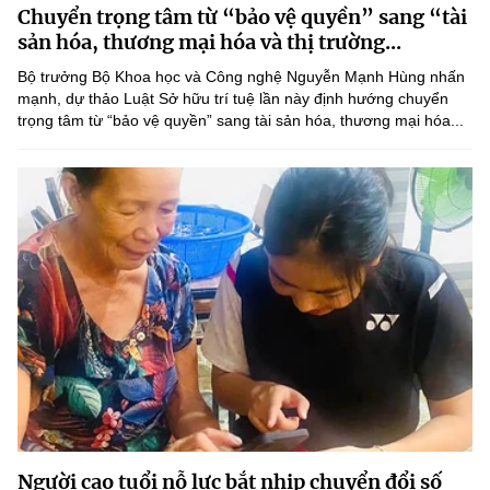
Chuyển trọng tâm từ “bảo vệ quyền” sang “tài
MST IOFFICE
Văn bản QPPL
Sở Khoa học và Công nghệ
Chuyển đổi số
sản hóa, thương mại hóa và thị trường...
THỐNG KÊ
Bộ trưởng Bộ Khoa học và Công nghệ Nguyễn Mạnh Hùng nhấn
Văn bản chỉ đạo điều hành
Bưu chính, Viễn thông
mạnh, dự thảo Luật Sở hữu trí tuệ lần này định hướng chuyển
trọng tâm từ “bảo vệ quyền” sang tài sản hóa, thương mại hóa...
Multimedia
Khoa học và Công nghệ
Lấy ý kiến người dân về dự thảo VBQPPL
Sở hữu trí tuệ
THƯ ĐIỆN TỬ
Đổi mới sáng tạo
Tiêu chuẩn, đo lường, chất lượng
Khác
Chuyển đổi số
Năng lượng nguyên tử
Videos
Bưu chính, Viễn thông
Tin tổng hợp
Infographic
Sở hữu trí tuệ
Tin địa phương
Ảnh
Tiêu chuẩn, đo lường, chất lượng
Voice
Năng lượng nguyên tử
Nhiệm vụ trọng tâm
Người cao tuổi nỗ lực bắt nhịp chuyển đổi số