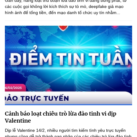
Gần đây, hàng loạt thủ đoạn lừa đảo tinh vi đang bùng phát, từ
(Ghi rõ nguồn "https://mst.gov.vn" khi phát hành lại thông tin từ
các cuộc gọi không lời kích thích sự tò mò, deepfake giả mạo
website này)
hình ảnh để tống tiền, đến mạo danh tổ chức uy tín nhằm...
Cảnh báo loạt chiêu trò lừa đảo tinh vi dịp
Valentine
Dịp lễ Valentine 14/2, nhiều người tìm kiếm tình yêu trực tuyến
nhưng cũng dễ trở thành nạn nhân của các chiêu trò lừa đảo tình