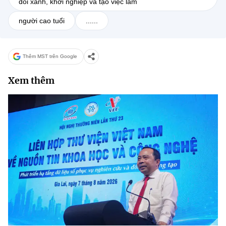
đổi xanh, khởi nghiệp và tạo việc làm
người cao tuổi
......
Thêm MST trên Google
Xem thêm