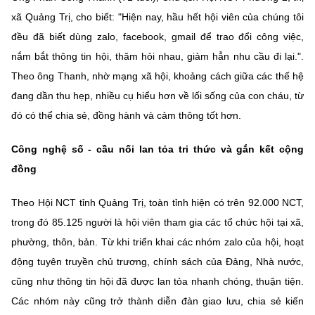
(Ghi rõ nguồn "https://mst.gov.vn" khi phát hành lại thông tin từ
xã Quảng Trị, cho biết: "Hiện nay, hầu hết hội viên của chúng tôi
website này)
đều đã biết dùng zalo, facebook, gmail để trao đổi công việc,
nắm bắt thông tin hội, thăm hỏi nhau, giảm hẳn nhu cầu đi lại.".
Theo ông Thanh, nhờ mạng xã hội, khoảng cách giữa các thế hệ
đang dần thu hẹp, nhiều cụ hiểu hơn về lối sống của con cháu, từ
đó có thể chia sẻ, đồng hành và cảm thông tốt hơn.
Công nghệ số - cầu nối lan tỏa tri thức và gắn kết cộng
đồng
Theo Hội NCT tỉnh Quảng Trị, toàn tỉnh hiện có trên 92.000 NCT,
trong đó 85.125 người là hội viên tham gia các tổ chức hội tại xã,
phường, thôn, bản. Từ khi triển khai các nhóm zalo của hội, hoạt
động tuyên truyền chủ trương, chính sách của Đảng, Nhà nước,
cũng như thông tin hội đã được lan tỏa nhanh chóng, thuận tiện.
Các nhóm này cũng trở thành diễn đàn giao lưu, chia sẻ kiến