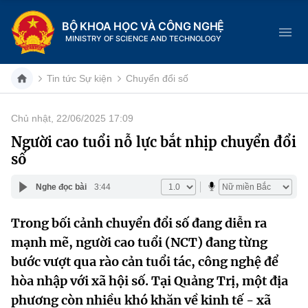
BỘ KHOA HỌC VÀ CÔNG NGHỆ
MINISTRY OF SCIENCE AND TECHNOLOGY
Tin tức Sự kiện
Chuyển đổi số
Chủ nhật, 22/06/2025 17:09
Danh mục
Người cao tuổi nỗ lực bắt nhịp chuyển đổi
số
Trang chủ
Nghe đọc bài
3:44
Giới thiệu
Trong bối cảnh chuyển đổi số đang diễn ra
Chức năng nhiệm vụ
Tin tức sự kiện
mạnh mẽ, người cao tuổi (NCT) đang từng
Dịch vụ công
bước vượt qua rào cản tuổi tác, công nghệ để
Cơ cấu tổ chức
Khoa học và Công nghệ
hòa nhập với xã hội số. Tại Quảng Trị, một địa
Hệ thống văn bản
Lịch sử phát triển
Đổi mới sáng tạo
phương còn nhiều khó khăn về kinh tế - xã