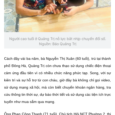
Chọn ngôn ngữ
Vietnamese
English
Người cao tuổi ở Quảng Trị nỗ lực bắt nhịp chuyển đổi số.
BỘ KHOA HỌC VÀ CÔNG NGHỆ
Nguồn: Báo Quảng Trị
MINISTRY OF SCIENCE AND TECHNOLOGY
Điều khoản sử dụng
Theo dõi MST:
Góp ý
Cách đây vài ba năm, bà Nguyễn Thị Xuân (60 tuổi), trú tại thành
phố Đông Hà, Quảng Trị còn chưa thạo sử dụng chiếc điện thoại
Cơ quan chủ quản: Bộ Khoa học và Công nghệ (MST)
cảm ứng đầu tiên vì có nhiều chức năng phức tạp. Song, với sự
Chịu trách nhiệm nội dung: Nguyễn Thị Hải Hằng
kiên trì và sự hỗ trợ từ con cháu, giờ đây bà không chỉ gọi video,
Giám đốc Trung tâm Truyền thông Khoa học và Công nghệ.
sử dụng mạng xã hội, mà còn biết chuyển khoản ngân hàng, tra
Liên hệ
Địa chỉ: Ban Biên tập Cổng TTĐT - 18 Nguyễn Du, TP. Hà Nội
cứu thông tin thời sự, dự báo thời tiết và sử dụng các tiện ích trực
Điện thoại: 024 3936 9506
tuyến như mua sắm qua mạng.
Email:
stc@mst.gov.vn
©2026 Bản quyền thuộc Bộ Khoa Học và Công Nghệ
Ông Phan Công Thanh (71 tuổi), Chủ tịch Hội NCT Phường 2, thị