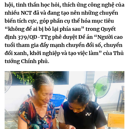
hội, tinh thần học hỏi, thích ứng công nghệ của
MST IOFFICE
Văn bản QPPL
Sở Khoa học và Công nghệ
Chuyển đổi số
nhiều NCT đã và đang tạo nên những chuyển
THỐNG KÊ
biến tích cực, góp phần cụ thể hóa mục tiêu
Văn bản chỉ đạo điều hành
Bưu chính, Viễn thông
“không để ai bị bỏ lại phía sau” trong
Quyết
Multimedia
Khoa học và Công nghệ
Lấy ý kiến người dân về dự thảo VBQPPL
định 379/QĐ-TTg phê duyệt Đề án “Người cao
Sở hữu trí tuệ
tuổi tham gia đẩy mạnh chuyển đổi số, chuyển
THƯ ĐIỆN TỬ
Đổi mới sáng tạo
Tiêu chuẩn, đo lường, chất lượng
đổi xanh, khởi nghiệp và tạo việc làm” của Thủ
Khác
tướng Chính phủ.
Chuyển đổi số
Năng lượng nguyên tử
Videos
Bưu chính, Viễn thông
Tin tổng hợp
Infographic
Sở hữu trí tuệ
Tin địa phương
Ảnh
Tiêu chuẩn, đo lường, chất lượng
Voice
Năng lượng nguyên tử
Nhiệm vụ trọng tâm