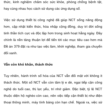
thức, kinh nghiệm chăm sóc sức khỏe, phòng chống bệnh tật,
hay cùng nhau học cách sử dụng các ứng dụng số.
Việc sử dụng thiết bị công nghệ đã giúp NCT sống năng động
hơn, cập nhật kiến thức, hòa nhập cộng đồng, duy trì đời sống
tinh thần tích cực và độc lập hơn trong sinh hoạt hằng ngày. Đây
chính là nền tảng thuận lợi để tiến tới các mục tiêu cao hơn mà
Đề án 379 đặt ra như tạo việc làm, khởi nghiệp, tham gia chuyển
đổi xanh.
Vẫn còn khó khăn, thách thức
Tuy nhiên, hành trình số hóa của NCT vẫn đối mặt với không ít
thách thức. Một số NCT vẫn còn tâm lý e dè, ngại tiếp cận công
nghệ do tuổi cao, thị lực yếu, trí nhớ giảm. Đặc biệt, tỷ lệ NCT
thuộc diện hộ nghèo còn cao, nên việc tiếp cận thiết bị như điện
thoại thông minh, máy tính bảng còn hạn chế. Ngoài ra, việc sử