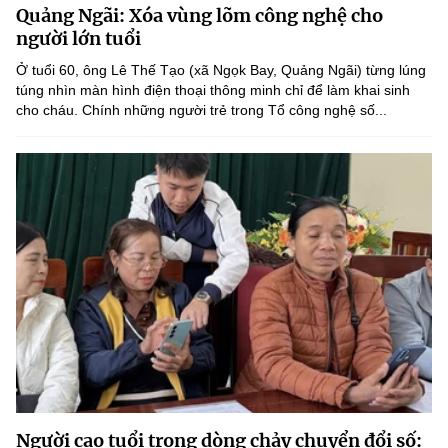
Quảng Ngãi: Xóa vùng lõm công nghệ cho
MST IOFFICE
Văn bản QPPL
Sở Khoa học và Công nghệ
Chuyển đổi số
người lớn tuổi
THỐNG KÊ
Ở tuổi 60, ông Lê Thế Tạo (xã Ngọk Bay, Quảng Ngãi) từng lúng
Văn bản chỉ đạo điều hành
Bưu chính, Viễn thông
túng nhìn màn hình điện thoại thông minh chỉ để làm khai sinh
cho cháu. Chính những người trẻ trong Tổ công nghệ số...
Multimedia
Khoa học và Công nghệ
Lấy ý kiến người dân về dự thảo VBQPPL
Sở hữu trí tuệ
THƯ ĐIỆN TỬ
Đổi mới sáng tạo
Tiêu chuẩn, đo lường, chất lượng
Khác
Chuyển đổi số
Năng lượng nguyên tử
Videos
Bưu chính, Viễn thông
Tin tổng hợp
Infographic
Sở hữu trí tuệ
Tin địa phương
Ảnh
Tiêu chuẩn, đo lường, chất lượng
Voice
Năng lượng nguyên tử
Nhiệm vụ trọng tâm
Người cao tuổi trong dòng chảy chuyển đổi số: