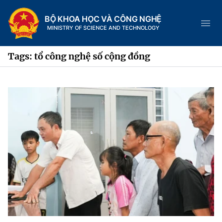
BỘ KHOA HỌC VÀ CÔNG NGHỆ
MINISTRY OF SCIENCE AND TECHNOLOGY
Tags: tổ công nghệ số cộng đồng
Danh mục
Trang chủ
Giới thiệu
Chức năng nhiệm vụ
Tin tức sự kiện
Dịch vụ công
Cơ cấu tổ chức
Khoa học và Công nghệ
Hệ thống văn bản
Lịch sử phát triển
Đổi mới sáng tạo