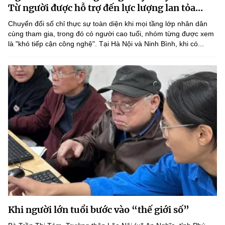
Chọn ngôn ngữ
Từ người được hỗ trợ đến lực lượng lan tỏa...
Chuyển đổi số chỉ thực sự toàn diện khi mọi tầng lớp nhân dân
Vietnamese
English
cùng tham gia, trong đó có người cao tuổi, nhóm từng được xem
là "khó tiếp cận công nghệ". Tại Hà Nội và Ninh Bình, khi có...
BỘ KHOA HỌC VÀ CÔNG NGHỆ
MINISTRY OF SCIENCE AND TECHNOLOGY
Điều khoản sử dụng
Theo dõi MST:
Góp ý
Cơ quan chủ quản: Bộ Khoa học và Công nghệ (MST)
Chịu trách nhiệm nội dung: Nguyễn Thị Hải Hằng
Giám đốc Trung tâm Truyền thông Khoa học và Công nghệ.
Liên hệ
Địa chỉ: Ban Biên tập Cổng TTĐT - 18 Nguyễn Du, TP. Hà Nội
Điện thoại: 024 3936 9506
Email:
stc@mst.gov.vn
Khi người lớn tuổi bước vào “thế giới số”
©2026 Bản quyền thuộc Bộ Khoa Học và Công Nghệ