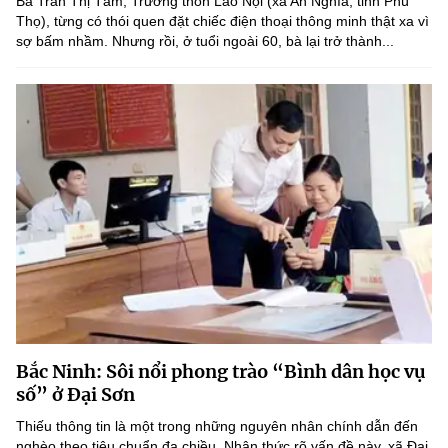
Bà Trần Thị Tám, Trưởng thôn Lão Nội (xã An Nghĩa, tỉnh Phú
(Ghi rõ nguồn "https://mst.gov.vn" khi phát hành lại thông tin từ
Thọ), từng có thói quen đặt chiếc điện thoại thông minh thật xa vì
website này)
sợ bấm nhầm. Nhưng rồi, ở tuổi ngoài 60, bà lại trở thành...
Bắc Ninh: Sôi nổi phong trào “Bình dân học vụ
số” ở Đại Sơn
Thiếu thông tin là một trong những nguyên nhân chính dẫn đến
nghèo theo tiêu chuẩn đa chiều. Nhận thức rõ vấn đề này, xã Đại