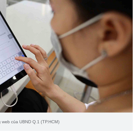
ng web của UBND Q.1 (TP.HCM)