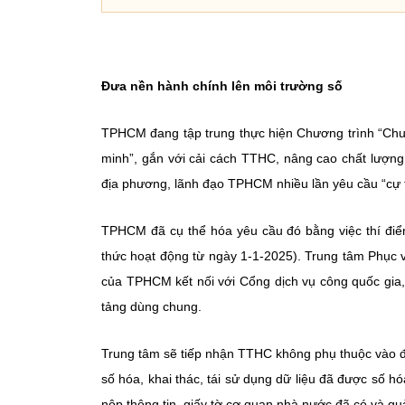
Đưa nền hành chính lên môi trường số
TPHCM đang tập trung thực hiện Chương trình “Ch
minh”, gắn với cải cách TTHC, nâng cao chất lượng
địa phương, lãnh đạo TPHCM nhiều lần yêu cầu “cự t
TPHCM đã cụ thể hóa yêu cầu đó bằng việc thí đi
thức hoạt động từ ngày 1-1-2025). Trung tâm Phục 
của TPHCM kết nối với Cổng dịch vụ công quốc gia,
tảng dùng chung.
Trung tâm sẽ tiếp nhận TTHC không phụ thuộc vào đ
số hóa, khai thác, tái sử dụng dữ liệu đã được số 
nộp thông tin, giấy tờ cơ quan nhà nước đã có và quả