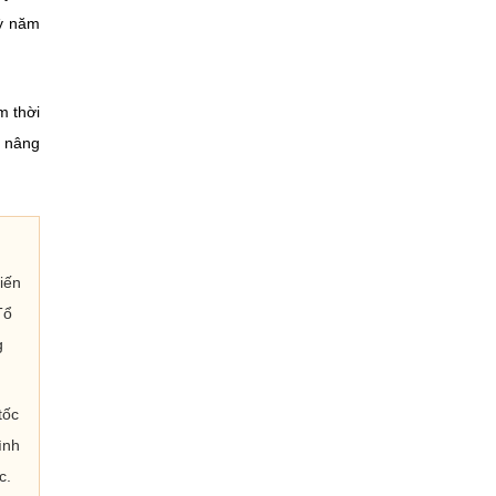
kỳ năm
m thời
à nâng
iến
Tổ
g
tốc
ình
c.