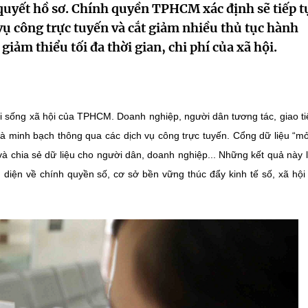
 quyết hồ sơ. Chính quyền TPHCM xác định sẽ tiếp t
ụ công trực tuyến và cắt giảm nhiều thủ tục hành
iảm thiểu tối đa thời gian, chi phí của xã hội.
i sống xã hội của TPHCM. Doanh nghiệp, người dân tương tác, giao ti
à minh bạch thông qua các dịch vụ công trực tuyến. Cổng dữ liệu “m
à chia sẻ dữ liệu cho người dân, doanh nghiệp... Những kết quả này 
 diện về chính quyền số, cơ sở bền vững thúc đẩy kinh tế số, xã hội