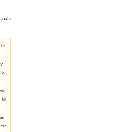
ọc các
 tử
ký
 hộ
của
 lập
iảm
được