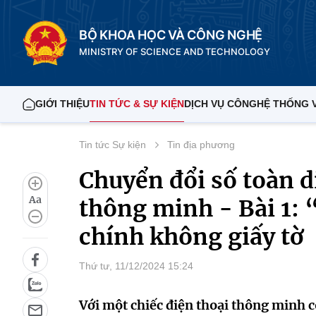
BỘ KHOA HỌC VÀ CÔNG NGHỆ
MINISTRY OF SCIENCE AND TECHNOLOGY
GIỚI THIỆU
TIN TỨC & SỰ KIỆN
DỊCH VỤ CÔNG
HỆ THỐNG 
Tin tức Sự kiện
Tin địa phương
Chuyển đổi số toàn d
Aa
thông minh - Bài 1:
chính không giấy tờ
Thứ tư, 11/12/2024 15:24
Với một chiếc điện thoại thông minh c