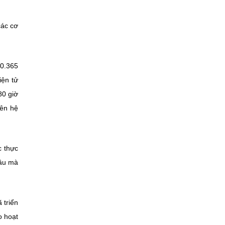
các cơ
0.365
iện tử
80 giờ
rên hệ
c thực
đâu mà
 triển
o hoạt