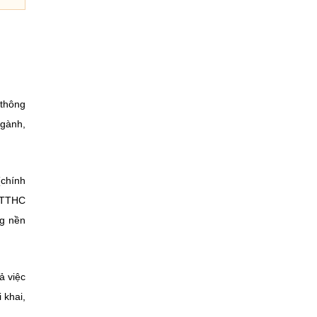
 thông
ngành,
(chính
t TTHC
ng nền
ả việc
 khai,