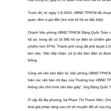
Trước đó, từ ngày 1-8-2024, UBND TPHCM đã chuyển 
quan, đơn vị gửi đến (trừ một số hồ sơ đặc biệt).
Chánh Văn phòng UBND TPHCM Đặng Quốc Toàn cho 
hồ sơ, trong đó có 16.980 hồ sơ điện tử (chiếm gầ
(chiếm hơn 87%). Thành phố cũng đã phê duyệt 1.048
làm việc. Việc tiếp nhận, xử lý văn bản điện tử đư
thống.
Cùng với văn bản điện tử, Văn phòng UBND TPHCM v
hiện các văn bản chỉ đạo của Thường trực UBND T
không cần chờ trình văn bản giấy”, ông Đặng Quốc
Ở cấp độ địa phương, bà Phạm Thị Thanh Hiền, Chủ 
khai giải pháp nâng cao chỉ số chuyển đổi số của huy