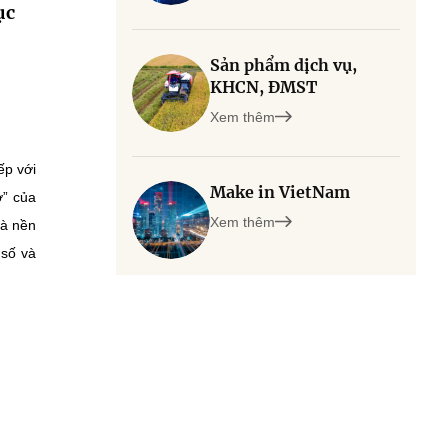
ục
Sản phẩm dịch vụ,
KHCN, ĐMST
Xem thêm
ếp với
Make in VietNam
ở” của
Xem thêm
là nền
 số và