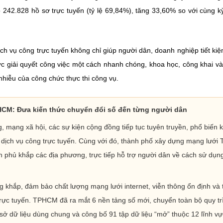
242.828 hồ sơ trực tuyến (tỷ lệ 69,84%), tăng 33,60% so với cùng 
h vụ công trực tuyến không chỉ giúp người dân, doanh nghiệp tiết kiệ
ước giải quyết công việc một cách nhanh chóng, khoa học, công khai v
nhiễu của công chức thực thi công vụ.
M: Đưa kiến thức chuyển đổi số đến từng người dân
mạng xã hội, các sự kiện cộng đồng tiếp tục tuyên truyền, phổ biến k
c dịch vụ công trực tuyến. Cùng với đó, thành phố xây dựng mạng lưới 
n phủ khắp các địa phương, trực tiếp hỗ trợ người dân về cách sử dụn
 khắp, đảm bảo chất lượng mạng lưới internet, viễn thông ổn định và 
 trực tuyến. TPHCM đã ra mắt 6 nền tảng số mới, chuyển toàn bộ quy tr
sở dữ liệu dùng chung và công bố 91 tập dữ liệu “mở” thuộc 12 lĩnh vự