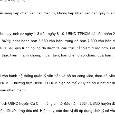
sang tiếp nhận văn bản điện tử, không tiếp nhận văn bản giấy của 
hay, tính từ ngày 1-8 đến ngày 8-10, UBND TPHCM đã tiếp nhận 2
n 84%); phát hành hơn 8.380 văn bản, trong đó hơn 7.300 văn bản đ
/1.641 quy trình nội bộ đã được tái cấu trúc, cắt giảm được hơn 3.4
ợc thực hiện nhanh chóng, thuận tiện, hạn chế hồ sơ chậm, quá hạn t
ận hành hệ thống quản lý văn bản và hồ sơ công việc, theo dõi việ
PHCM. “Thường trực UBND TPHCM hiện có thể xử lý hồ sơ ở bất cứ 
 Toàn nhấn mạnh.
tịch UBND huyện Củ Chi, thông tin, từ đầu năm 2024, UBND huyện đã
ện đối với từng tiêu chí. Hiện nay, các đơn vị đã áp dụng chữ ký số và