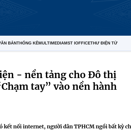
VĂN BẢN
THỐNG KÊ
MULTIMEDIA
MST IOFFICE
THƯ ĐIỆN TỬ
iện - nền tảng cho Đô thị
 “Chạm tay” vào nền hành
ó kết nối internet, người dân TPHCM ngồi bất kỳ c