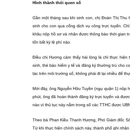
Hình thành thói quen số
Gần một tháng sau khi sinh con, chị Đoàn Thị Th
sinh cho con qua cổng dịch vụ công trực tuyến. Chỉ 
khâu nộp hồ sơ và nhận được thông báo thời gian t
tốn bất kỳ lệ phí nào.
Điều chị Hương cảm thấy hài lòng là chỉ thực hiện
sinh, thẻ bảo hiểm y tế và đăng ký thường trú cho c
tác trên môi trường số, không phải đi lại nhiều để t
Mới đây, ông Nguyễn Hữu Tuyền (ngụ quận 1) nộp hồ
phút, ông đã hoàn thành đăng ký trực tuyến và được
nào vì thủ tục này nằm trong số các TTHC được U
Theo bà Phan Kiều Thanh Hương, Phó Giám đốc Sở
Từ khi thực hiện chính sách này, thành phố ghi nhận