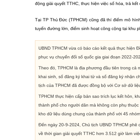
động giải quyết TTHC, thực hiện việc số hóa, trả kế
Tại TP Thủ Đức (TPHCM) cũng đã thí điểm mô hình “
tuyến đường lớn, điểm sinh hoạt công cộng tại khu 
UBND TPHCM vừa có báo cáo kết quả thực hiện Đề á
phục vụ chuyển đổi số quốc gia giai đoạn 2022-20
Theo đó, TPHCM là địa phương đầu tiên trong cả nư
khai sinh, số đăng ký khai tử và sổ đăng ký nhận ch
tịch của TPHCM đã được đồng bộ với Cơ sở dữ liệu
TPHCM thực hiện cấp bản sao trích lục kết hôn, kha
thành phố cho người dân mà không còn phụ thuộc và
kho dữ liệu dùng chung của thành phố với 45 nhóm 
Đến ngày 20-9-2024, Chủ tịch UBND TPHCM phê duyệ
về thời gian giải quyết TTHC hơn 3.512 giờ làm vi