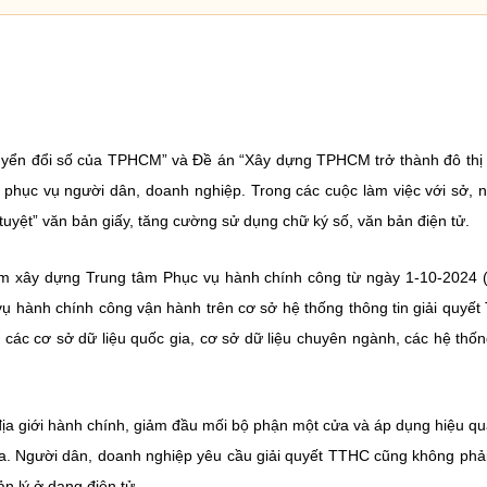
uyển đổi số của TPHCM” và Đề án “Xây dựng TPHCM trở thành đô thị
 phục vụ người dân, doanh nghiệp. Trong các cuộc làm việc với sở, 
uyệt” văn bản giấy, tăng cường sử dụng chữ ký số, văn bản điện tử.
ểm xây dựng Trung tâm Phục vụ hành chính công từ ngày 1-10-2024 
vụ hành chính công vận hành trên cơ sở hệ thống thông tin giải quyế
 các cơ sở dữ liệu quốc gia, cơ sở dữ liệu chuyên ngành, các hệ thố
ịa giới hành chính, giảm đầu mối bộ phận một cửa và áp dụng hiệu qu
hóa. Người dân, doanh nghiệp yêu cầu giải quyết TTHC cũng không phải
n lý ở dạng điện tử.