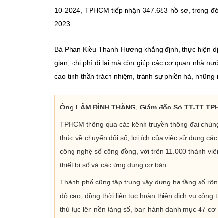
10-2024, TPHCM tiếp nhận 347.683 hồ sơ, trong đó 
2023.
Bà Phan Kiều Thanh Hương khẳng định, thực hiện dịc
gian, chi phí đi lại mà còn giúp các cơ quan nhà n
cao tinh thần trách nhiệm, tránh sự phiền hà, nhũng 
Ông LÂM ĐÌNH THẮNG, Giám đốc Sở TT-TT TPHC
TPHCM thông qua các kênh truyền thông đại chúng, 
thức về chuyển đổi số, lợi ích của việc sử dụng cá
công nghệ số cộng đồng, với trên 11.000 thành viê
thiết bị số và các ứng dụng cơ bản.
Thành phố cũng tập trung xây dựng hạ tầng số rộng
độ cao, đồng thời liên tục hoàn thiện dịch vụ công
thủ tục lên nền tảng số, ban hành danh mục 47 cơ 