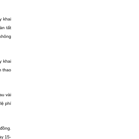
y khai
àn tất
 không
y khai
n thao
au vài
lệ phí
đồng.
ày 15-