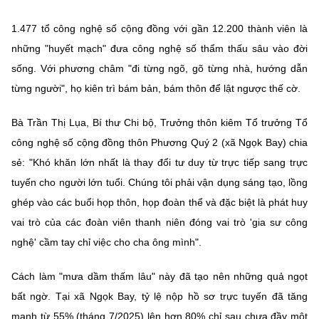
1.477 tổ công nghệ số cộng đồng với gần 12.200 thành viên là
những "huyết mạch" đưa công nghệ số thẩm thấu sâu vào đời
sống. Với phương châm "đi từng ngõ, gõ từng nhà, hướng dẫn
từng người", họ kiên trì bám bản, bám thôn để lật ngược thế cờ.
Bà Trần Thị Lụa, Bí thư Chi bộ, Trưởng thôn kiêm Tổ trưởng Tổ
công nghệ số cộng đồng thôn Phương Quý 2 (xã Ngọk Bay) chia
sẻ: "Khó khăn lớn nhất là thay đổi tư duy từ trực tiếp sang trực
tuyến cho người lớn tuổi. Chúng tôi phải vận dụng sáng tạo, lồng
ghép vào các buổi họp thôn, họp đoàn thể và đặc biệt là phát huy
vai trò của các đoàn viên thanh niên đóng vai trò 'gia sư công
nghệ' cầm tay chỉ việc cho cha ông mình".
Cách làm "mưa dầm thấm lâu" này đã tạo nên những quả ngọt
bất ngờ. Tại xã Ngọk Bay, tỷ lệ nộp hồ sơ trực tuyến đã tăng
mạnh từ 55% (tháng 7/2025) lên hơn 80% chỉ sau chưa đầy một