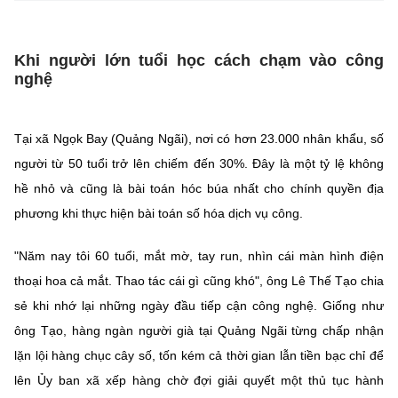
Chọn ngôn ngữ
Vietnamese
English
Khi người lớn tuổi học cách chạm vào công
nghệ
BỘ KHOA HỌC VÀ CÔNG NGHỆ
Tại xã Ngọk Bay (Quảng Ngãi), nơi có hơn 23.000 nhân khẩu, số
MINISTRY OF SCIENCE AND TECHNOLOGY
người từ 50 tuổi trở lên chiếm đến 30%. Đây là một tỷ lệ không
Điều khoản sử dụng
Theo dõi MST:
Góp ý
hề nhỏ và cũng là bài toán hóc búa nhất cho chính quyền địa
phương khi thực hiện bài toán số hóa dịch vụ công.
Cơ quan chủ quản: Bộ Khoa học và Công nghệ (MST)
"Năm nay tôi 60 tuổi, mắt mờ, tay run, nhìn cái màn hình điện
Chịu trách nhiệm nội dung: Nguyễn Thị Hải Hằng
thoại hoa cả mắt. Thao tác cái gì cũng khó", ông Lê Thế Tạo chia
Giám đốc Trung tâm Truyền thông Khoa học và Công nghệ.
Liên hệ
sẻ khi nhớ lại những ngày đầu tiếp cận công nghệ. Giống như
Địa chỉ: Ban Biên tập Cổng TTĐT - 18 Nguyễn Du, TP. Hà Nội
ông Tạo, hàng ngàn người già tại Quảng Ngãi từng chấp nhận
Điện thoại: 024 3936 9506
lặn lội hàng chục cây số, tốn kém cả thời gian lẫn tiền bạc chỉ để
Email:
stc@mst.gov.vn
lên Ủy ban xã xếp hàng chờ đợi giải quyết một thủ tục hành
©2026 Bản quyền thuộc Bộ Khoa Học và Công Nghệ