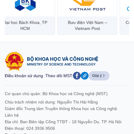
Bưu điện Việt Nam –
Công ty Cổ phần Hạ tầng
Hanoi 
Vietnam Post
Viễn Thông CMC
BỘ KHOA HỌC VÀ CÔNG NGHỆ
MINISTRY OF SCIENCE AND TECHNOLOGY
Điều khoản sử dụng
Theo dõi MST:
Góp ý
Cơ quan chủ quản: Bộ Khoa học và Công nghệ (MST)
Chịu trách nhiệm nội dung: Nguyễn Thị Hải Hằng
Giám đốc Trung tâm Truyền thông Khoa học và Công nghệ.
Liên hệ
Địa chỉ: Ban Biên tập Cổng TTĐT - 18 Nguyễn Du, TP. Hà Nội
Điện thoại: 024 3936 9506