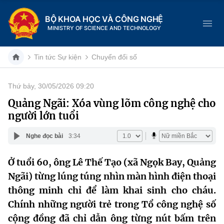
BỘ KHOA HỌC VÀ CÔNG NGHỆ
MINISTRY OF SCIENCE AND TECHNOLOGY
Tin tức Sự kiện
Chuyển đổi số
Thứ bảy, 30/05/2026 09:20
Danh mục
Quảng Ngãi: Xóa vùng lõm công nghệ cho
người lớn tuổi
Trang chủ
Nghe đọc bài
3:34
Giới thiệu
Ở tuổi 60, ông Lê Thế Tạo (xã Ngọk Bay, Quảng
Chức năng nhiệm vụ
Tin tức sự kiện
Ngãi) từng lúng túng nhìn màn hình điện thoại
Dịch vụ công
thông minh chỉ để làm khai sinh cho cháu.
Cơ cấu tổ chức
Khoa học và Công nghệ
Chính những người trẻ trong Tổ công nghệ số
Hệ thống văn bản
Lịch sử phát triển
Đổi mới sáng tạo
cộng đồng đã chỉ dẫn ông từng nút bấm trên