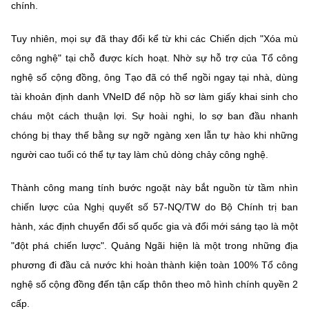
(Ghi rõ nguồn "https://mst.gov.vn" khi phát hành lại thông tin từ
chính.
website này)
Tuy nhiên, mọi sự đã thay đổi kể từ khi các Chiến dịch "Xóa mù
công nghệ" tại chỗ được kích hoạt. Nhờ sự hỗ trợ của Tổ công
nghệ số cộng đồng, ông Tạo đã có thể ngồi ngay tại nhà, dùng
tài khoản định danh VNeID để nộp hồ sơ làm giấy khai sinh cho
cháu một cách thuận lợi. Sự hoài nghi, lo sợ ban đầu nhanh
chóng bị thay thế bằng sự ngỡ ngàng xen lẫn tự hào khi những
người cao tuổi có thể tự tay làm chủ dòng chảy công nghệ.
Thành công mang tính bước ngoặt này bắt nguồn từ tầm nhìn
chiến lược của Nghị quyết số 57-NQ/TW do Bộ Chính trị ban
hành, xác định chuyển đổi số quốc gia và đổi mới sáng tạo là một
"đột phá chiến lược". Quảng Ngãi hiện là một trong những địa
phương đi đầu cả nước khi hoàn thành kiện toàn 100% Tổ công
nghệ số cộng đồng đến tận cấp thôn theo mô hình chính quyền 2
cấp.