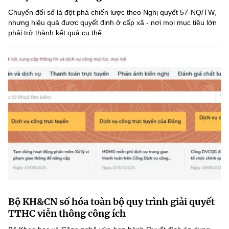
(Ghi rõ nguồn "https://mst.gov.vn" khi phát hành lại thông tin từ
Chuyển đổi số là đột phá chiến lược theo Nghị quyết 57-NQ/TW,
website này)
nhưng hiệu quả được quyết định ở cấp xã - nơi mọi mục tiêu lớn
phải trở thành kết quả cụ thể.
Bộ KH&CN số hóa toàn bộ quy trình giải quyết
TTHC viễn thông công ích