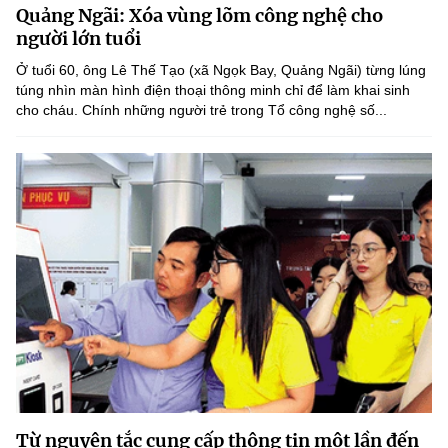
Quảng Ngãi: Xóa vùng lõm công nghệ cho
MST IOFFICE
Văn bản QPPL
Sở Khoa học và Công nghệ
Chuyển đổi số
người lớn tuổi
THỐNG KÊ
Ở tuổi 60, ông Lê Thế Tạo (xã Ngọk Bay, Quảng Ngãi) từng lúng
Văn bản chỉ đạo điều hành
Bưu chính, Viễn thông
túng nhìn màn hình điện thoại thông minh chỉ để làm khai sinh
cho cháu. Chính những người trẻ trong Tổ công nghệ số...
Multimedia
Khoa học và Công nghệ
Lấy ý kiến người dân về dự thảo VBQPPL
Sở hữu trí tuệ
THƯ ĐIỆN TỬ
Đổi mới sáng tạo
Tiêu chuẩn, đo lường, chất lượng
Khác
Chuyển đổi số
Năng lượng nguyên tử
Videos
Bưu chính, Viễn thông
Tin tổng hợp
Infographic
Sở hữu trí tuệ
Tin địa phương
Ảnh
Tiêu chuẩn, đo lường, chất lượng
Voice
Năng lượng nguyên tử
Nhiệm vụ trọng tâm
Từ nguyên tắc cung cấp thông tin một lần đến