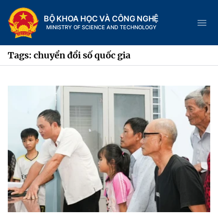
BỘ KHOA HỌC VÀ CÔNG NGHỆ
MINISTRY OF SCIENCE AND TECHNOLOGY
Tags: chuyển đổi số quốc gia
Danh mục
Trang chủ
Giới thiệu
Chức năng nhiệm vụ
Tin tức sự kiện
Dịch vụ công
Cơ cấu tổ chức
Khoa học và Công nghệ
Hệ thống văn bản
Lịch sử phát triển
Đổi mới sáng tạo