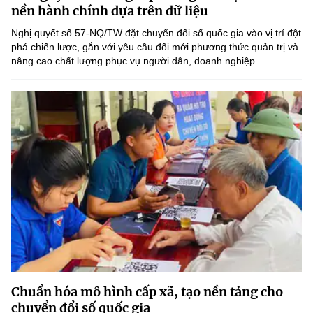
Chọn ngôn ngữ
nền hành chính dựa trên dữ liệu
Nghị quyết số 57-NQ/TW đặt chuyển đổi số quốc gia vào vị trí đột
Vietnamese
English
phá chiến lược, gắn với yêu cầu đổi mới phương thức quản trị và
nâng cao chất lượng phục vụ người dân, doanh nghiệp....
BỘ KHOA HỌC VÀ CÔNG NGHỆ
MINISTRY OF SCIENCE AND TECHNOLOGY
Điều khoản sử dụng
Theo dõi MST:
Góp ý
Cơ quan chủ quản: Bộ Khoa học và Công nghệ (MST)
Chịu trách nhiệm nội dung: Nguyễn Thị Hải Hằng
Giám đốc Trung tâm Truyền thông Khoa học và Công nghệ.
Liên hệ
Địa chỉ: Ban Biên tập Cổng TTĐT - 18 Nguyễn Du, TP. Hà Nội
Điện thoại: 024 3936 9506
Email:
stc@mst.gov.vn
Chuẩn hóa mô hình cấp xã, tạo nền tảng cho
©2026 Bản quyền thuộc Bộ Khoa Học và Công Nghệ
chuyển đổi số quốc gia