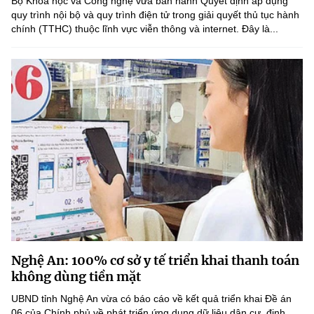
Bộ Khoa học và Công nghệ vừa ban hành Quyết định áp dụng
quy trình nội bộ và quy trình điện tử trong giải quyết thủ tục hành
chính (TTHC) thuộc lĩnh vực viễn thông và internet. Đây là...
Nghệ An: 100% cơ sở y tế triển khai thanh toán
không dùng tiền mặt
UBND tỉnh Nghệ An vừa có báo cáo về kết quả triển khai Đề án
06 của Chính phủ về phát triển ứng dụng dữ liệu dân cư, định