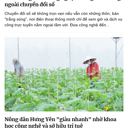
Chọn ngôn ngữ
ngoài chuyển đổi số
Chuyển đổi số sẽ không trọn vẹn nếu vẫn còn những thôn, bản
Vietnamese
English
"trắng sóng", nơi điện thoại thông minh chỉ để xem giờ và dịch vụ
công trực tuyến nằm ngoài tầm với. Đưa công nghệ đến...
BỘ KHOA HỌC VÀ CÔNG NGHỆ
MINISTRY OF SCIENCE AND TECHNOLOGY
Điều khoản sử dụng
Theo dõi MST:
Góp ý
Cơ quan chủ quản: Bộ Khoa học và Công nghệ (MST)
Chịu trách nhiệm nội dung: Nguyễn Thị Hải Hằng
Giám đốc Trung tâm Truyền thông Khoa học và Công nghệ.
Liên hệ
Địa chỉ: Ban Biên tập Cổng TTĐT - 18 Nguyễn Du, TP. Hà Nội
Điện thoại: 024 3936 9506
Email:
stc@mst.gov.vn
Nông dân Hưng Yên "giàu nhanh" nhờ khoa
©2026 Bản quyền thuộc Bộ Khoa Học và Công Nghệ
học công nghệ và sở hữu trí tuệ