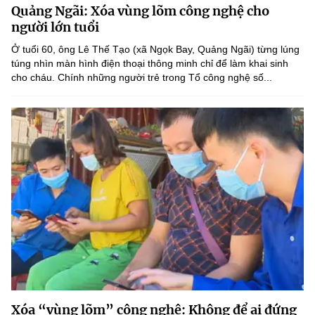
Quảng Ngãi: Xóa vùng lõm công nghệ cho
MST IOFFICE
Văn bản QPPL
Sở Khoa học và Công nghệ
Chuyển đổi số
người lớn tuổi
THỐNG KÊ
Ở tuổi 60, ông Lê Thế Tạo (xã Ngọk Bay, Quảng Ngãi) từng lúng
Văn bản chỉ đạo điều hành
Bưu chính, Viễn thông
túng nhìn màn hình điện thoại thông minh chỉ để làm khai sinh
cho cháu. Chính những người trẻ trong Tổ công nghệ số...
Multimedia
Khoa học và Công nghệ
Lấy ý kiến người dân về dự thảo VBQPPL
Sở hữu trí tuệ
THƯ ĐIỆN TỬ
Đổi mới sáng tạo
Tiêu chuẩn, đo lường, chất lượng
Khác
Chuyển đổi số
Năng lượng nguyên tử
Videos
Bưu chính, Viễn thông
Tin tổng hợp
Infographic
Sở hữu trí tuệ
Tin địa phương
Ảnh
Tiêu chuẩn, đo lường, chất lượng
Voice
Năng lượng nguyên tử
Nhiệm vụ trọng tâm
Xóa “vùng lõm” công nghệ: Không để ai đứng