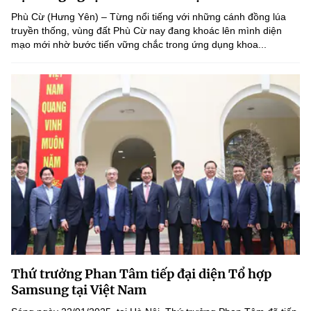
(Ghi rõ nguồn "https://mst.gov.vn" khi phát hành lại thông tin từ
Phù Cừ (Hưng Yên) – Từng nổi tiếng với những cánh đồng lúa
website này)
truyền thống, vùng đất Phù Cừ nay đang khoác lên mình diện
mạo mới nhờ bước tiến vững chắc trong ứng dụng khoa...
Thứ trưởng Phan Tâm tiếp đại diện Tổ hợp
Samsung tại Việt Nam