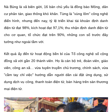
Nà Bủng là xã biên giới, 16 bản chủ yếu là đồng bào Mông, dân
cư phân tán, giao thông khó khăn. Từng là "vùng lõm" công nghệ
điển hình, nhưng đến nay, tỷ lệ triển khai tài khoản định danh
điện tử đạt 98%, kích hoạt đạt 97,1%; thu nhận định danh điện tử
cho cơ quan, tổ chức đạt trên 90%, những con số trước đây
tưởng như ngoài tầm với.
Kết quả ấy đến từ hoạt động bền bỉ của Tổ công nghệ số cộng
đồng xã với gần 20 thành viên. Họ là cán bộ trẻ, đoàn viên, giáo
viên, công an xã… vừa tuyên truyền chủ trương, chính sách, vừa
"cầm tay chỉ việc" hướng dẫn người dân cài đặt ứng dụng, sử
dụng dịch vụ công, thanh toán điện tử, bán hàng trên sàn thương
mại điện tử.