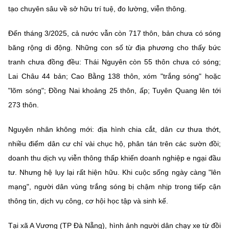
Chọn ngôn ngữ
tạo chuyên sâu về sở hữu trí tuệ, đo lường, viễn thông.
Vietnamese
English
Đến tháng 3/2025, cả nước vẫn còn 717 thôn, bản chưa có sóng
băng rộng di động. Những con số từ địa phương cho thấy bức
tranh chưa đồng đều: Thái Nguyên còn 55 thôn chưa có sóng;
Lai Châu 44 bản; Cao Bằng 138 thôn, xóm "trắng sóng" hoặc
BỘ KHOA HỌC VÀ CÔNG NGHỆ
MINISTRY OF SCIENCE AND TECHNOLOGY
"lõm sóng"; Đồng Nai khoảng 25 thôn, ấp; Tuyên Quang lên tới
273 thôn.
Điều khoản sử dụng
Theo dõi MST:
Góp ý
Nguyên nhân không mới: địa hình chia cắt, dân cư thưa thớt,
Cơ quan chủ quản: Bộ Khoa học và Công nghệ (MST)
nhiều điểm dân cư chỉ vài chục hộ, phân tán trên các sườn đồi;
Chịu trách nhiệm nội dung: Nguyễn Thị Hải Hằng
doanh thu dịch vụ viễn thông thấp khiến doanh nghiệp e ngại đầu
Giám đốc Trung tâm Truyền thông Khoa học và Công nghệ.
tư. Nhưng hệ lụy lại rất hiện hữu. Khi cuộc sống ngày càng "lên
Liên hệ
Địa chỉ: Ban Biên tập Cổng TTĐT - 18 Nguyễn Du, TP. Hà Nội
mạng", người dân vùng trắng sóng bị chậm nhịp trong tiếp cận
Điện thoại: 024 3936 9506
thông tin, dịch vụ công, cơ hội học tập và sinh kế.
Email:
stc@mst.gov.vn
©2026 Bản quyền thuộc Bộ Khoa Học và Công Nghệ
Tại xã A Vương (TP Đà Nẵng), hình ảnh người dân chạy xe từ đồi