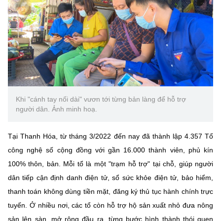
Khi "cánh tay nối dài" vươn tới từng bản làng để hỗ trợ
người dân. Ảnh minh hoạ.
Tại Thanh Hóa, từ tháng 3/2022 đến nay đã thành lập 4.357 Tổ
công nghệ số cộng đồng với gần 16.000 thành viên, phủ kín
100% thôn, bản. Mỗi tổ là một "trạm hỗ trợ" tại chỗ, giúp người
dân tiếp cận định danh điện tử, sổ sức khỏe điện tử, bảo hiểm,
thanh toán không dùng tiền mặt, đăng ký thủ tục hành chính trực
tuyến. Ở nhiều nơi, các tổ còn hỗ trợ hộ sản xuất nhỏ đưa nông
sản lên sàn, mở rộng đầu ra, từng bước hình thành thói quen