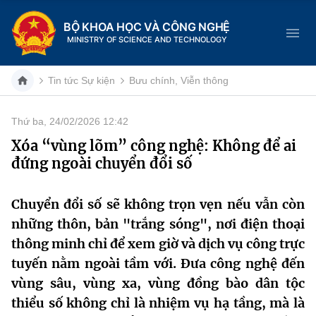
BỘ KHOA HỌC VÀ CÔNG NGHỆ
MINISTRY OF SCIENCE AND TECHNOLOGY
Tin tức Sự kiện
Bưu chính, Viễn thông
Thứ ba, 24/02/2026 12:42
Danh mục
Xóa “vùng lõm” công nghệ: Không để ai
đứng ngoài chuyển đổi số
Trang chủ
Giới thiệu
Chuyển đổi số sẽ không trọn vẹn nếu vẫn còn
những thôn, bản "trắng sóng", nơi điện thoại
Chức năng nhiệm vụ
Tin tức sự kiện
thông minh chỉ để xem giờ và dịch vụ công trực
tuyến nằm ngoài tầm với. Đưa công nghệ đến
Dịch vụ công
Cơ cấu tổ chức
Khoa học và Công nghệ
vùng sâu, vùng xa, vùng đồng bào dân tộc
Hệ thống văn bản
thiểu số không chỉ là nhiệm vụ hạ tầng, mà là
Lịch sử phát triển
Đổi mới sáng tạo