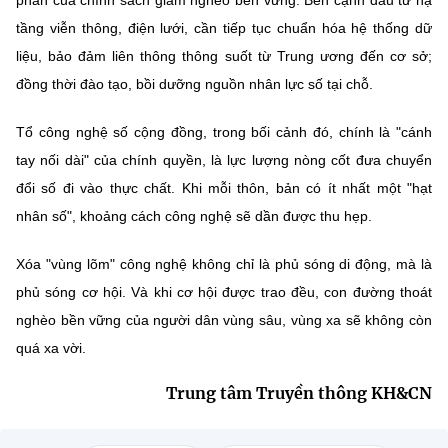
phần của chính sách giảm nghèo bền vững. Bên cạnh đầu tư hạ
tầng viễn thông, điện lưới, cần tiếp tục chuẩn hóa hệ thống dữ
liệu, bảo đảm liên thông thông suốt từ Trung ương đến cơ sở;
đồng thời đào tạo, bồi dưỡng nguồn nhân lực số tại chỗ.
Tổ công nghệ số cộng đồng, trong bối cảnh đó, chính là "cánh
tay nối dài" của chính quyền, là lực lượng nòng cốt đưa chuyển
đổi số đi vào thực chất. Khi mỗi thôn, bản có ít nhất một "hạt
nhân số", khoảng cách công nghệ sẽ dần được thu hẹp.
Xóa "vùng lõm" công nghệ không chỉ là phủ sóng di động, mà là
phủ sóng cơ hội. Và khi cơ hội được trao đều, con đường thoát
nghèo bền vững của người dân vùng sâu, vùng xa sẽ không còn
quá xa vời.
Trung tâm Truyền thông KH&CN