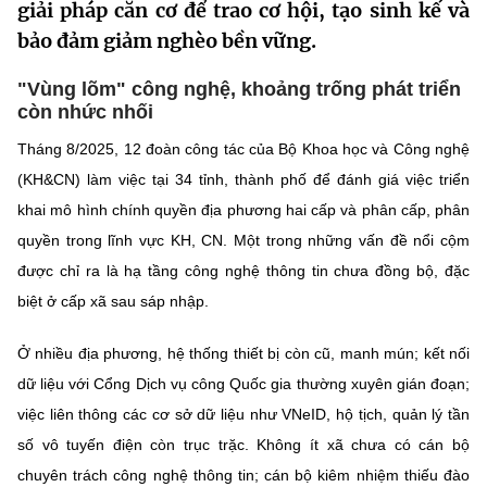
giải pháp căn cơ để trao cơ hội, tạo sinh kế và
MST IOFFICE
Văn bản QPPL
Sở Khoa học và Công nghệ
Chuyển đổi số
bảo đảm giảm nghèo bền vững.
THỐNG KÊ
Văn bản chỉ đạo điều hành
Bưu chính, Viễn thông
"Vùng lõm" công nghệ, khoảng trống phát triển
còn nhức nhối
Multimedia
Khoa học và Công nghệ
Lấy ý kiến người dân về dự thảo VBQPPL
Sở hữu trí tuệ
Tháng 8/2025, 12 đoàn công tác của Bộ Khoa học và Công nghệ
THƯ ĐIỆN TỬ
Đổi mới sáng tạo
(KH&CN) làm việc tại 34 tỉnh, thành phố để đánh giá việc triển
Tiêu chuẩn, đo lường, chất lượng
khai mô hình chính quyền địa phương hai cấp và phân cấp, phân
Khác
Chuyển đổi số
quyền trong lĩnh vực KH, CN. Một trong những vấn đề nổi cộm
Năng lượng nguyên tử
Videos
được chỉ ra là hạ tầng công nghệ thông tin chưa đồng bộ, đặc
Bưu chính, Viễn thông
Tin tổng hợp
biệt ở cấp xã sau sáp nhập.
Infographic
Sở hữu trí tuệ
Tin địa phương
Ở nhiều địa phương, hệ thống thiết bị còn cũ, manh mún; kết nối
Ảnh
dữ liệu với Cổng Dịch vụ công Quốc gia thường xuyên gián đoạn;
Tiêu chuẩn, đo lường, chất lượng
Voice
việc liên thông các cơ sở dữ liệu như VNeID, hộ tịch, quản lý tần
số vô tuyến điện còn trục trặc. Không ít xã chưa có cán bộ
Năng lượng nguyên tử
Nhiệm vụ trọng tâm
chuyên trách công nghệ thông tin; cán bộ kiêm nhiệm thiếu đào