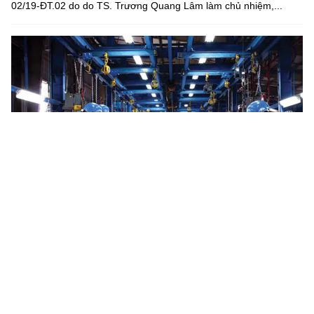
02/19-ĐT.02 do do TS. Trương Quang Lâm làm chủ nhiệm,...
Hà Tĩnh phát triển nguồn nhân lực chất lượng cao phục vụ
các ngành công nghệ chiến lược
UBND tỉnh Hà Tĩnh vừa ban hành Kế hoạch số 541//KH-UBND
đào tạo học sinh, sinh viên tài năng trong các ngành khoa học cơ
bản, kỹ thuật và công nghệ; phát triển giáo dục nghề nghiệp...