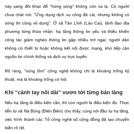
(Ghi rõ nguồn "https://mst.gov.vn" khi phát hành lại thông tin từ
này sang đồi khác để "hứng sóng" không còn xa lạ. Có người
website này)
chua chát nói: "Ứng dụng dịch vụ công đã cài, nhưng không có
sóng thì cũng vô dụng". Ở xã Tân Lĩnh (Lào Cai), lãnh đạo địa
phương từng thừa nhận: hạ tầng thông tin yếu và thiếu khiến
công tác giảm nghèo thông tin gặp nhiều trở ngại; người dân
không có thiết bị hoặc không kết nối được mạng, khó tiếp cận
nguồn tin chính thống và dịch vụ trực tuyến.
Rõ ràng, "vùng lõm" công nghệ không chỉ là khoảng trống kỹ
thuật, mà là khoảng trống cơ hội.
Khi "cánh tay nối dài" vươn tới từng bản làng
Nếu hạ tầng là điều kiện cần, thì con người là điều kiện đủ. Thực
tiễn từ xã Nà Bủng (Điện Biên) cho thấy, cùng với đầu tư hạ tầng,
việc hình thành các Tổ công nghệ số cộng đồng đã tạo chuyển
biến rõ rệt.