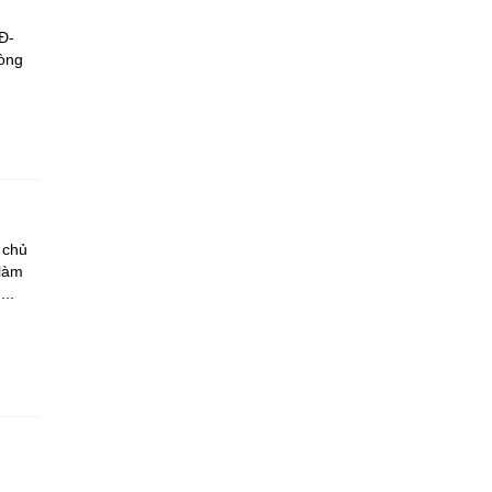
Đ-
hòng
 chủ
 làm
..