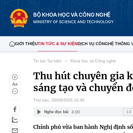
BỘ KHOA HỌC VÀ CÔNG NGHỆ
MINISTRY OF SCIENCE AND TECHNOLOGY
GIỚI THIỆU
TIN TỨC & SỰ KIỆN
DỊCH VỤ CÔNG
HỆ THỐNG 
Tin tức Sự kiện
Khoa học và Công nghệ
Thu hút chuyên gia 
Aa
sáng tạo và chuyển đ
Thứ sáu, 26/09/2025 16:45
4:00
Nghe đọc bài
Chính phủ vừa ban hành Nghị định số