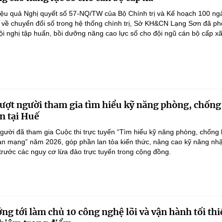
iệu quả Nghị quyết số 57-NQ/TW của Bộ Chính trị và Kế hoạch 100 ng
 về chuyển đổi số trong hệ thống chính trị, Sở KH&CN Lạng Sơn đã ph
ội nghị tập huấn, bồi dưỡng năng cao lực số cho đội ngũ cán bộ cấp xã.
ượt người tham gia tìm hiểu kỹ năng phòng, chống
n tại Huế
gười đã tham gia Cuộc thi trực tuyến “Tìm hiểu kỹ năng phòng, chống 
an mạng” năm 2026, góp phần lan tỏa kiến thức, nâng cao kỹ năng nh
 trước các nguy cơ lừa đảo trực tuyến trong cộng đồng.
ng tới làm chủ 10 công nghệ lõi và vận hành tối thi