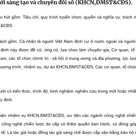
mới sáng tạo và chuyển đổi số (KHCN,ĐMST&CĐS).
u hút gồm: Tiêu chí; quy trình tuyển chọn; quyền và nghĩa vụ; trách 
ST&CĐS.
sách gồm: Cá nhân là người Việt Nam định cư ở nước ngoài và ngườ
ị định này được đề cử, ứng cử, lựa chọn làm chuyên gia; Cơ quan, tổ
m, các tổ chức chính trị - xã hội ở trung ương và địa phương, lực lư
 chương trình, nhiệm vụ, dự án KHCN,ĐMST&CĐS; Các cơ quan, tổ chứ
ười có kiến thức, trình độ, kinh nghiệm nghiên cứu trong một hoặc nhiề
y định.
c hiện nhiệm vụ KHCN,ĐMST&CĐS, ưu tiên các ngành công nghệ chiế
 công nghệ chiến lược do cấp có thẩm quyền ban hành, có đóng góp
c tế; Là tác giả hoặc đồng tác giả sáng chế được cấp văn bằng bảo hộ