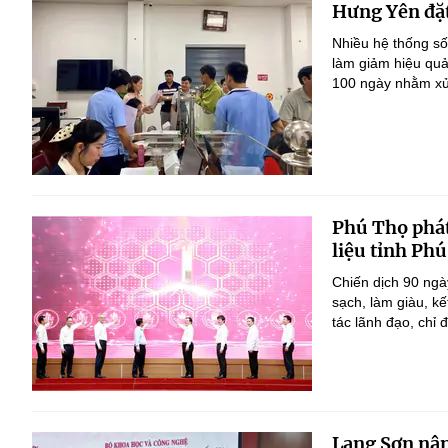
Hưng Yên đặt
Nhiều hệ thống số
làm giảm hiệu quả
100 ngày nhằm xử 
Phú Thọ phát
liệu tỉnh Ph
Chiến dịch 90 ngà
sạch, làm giàu, k
tác lãnh đạo, chỉ đ
Lạng Sơn nân