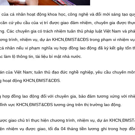
ụ của cá nhân hoạt động khoa học, công nghệ và đổi mới sáng tạo qu
căn cứ yêu cầu của vị trí được giao đảm nhiệm, chuyên gia được thự
ng. Các chuyên gia có trách nhiệm tuân thủ pháp luật Việt Nam và phá
ề chương trình, nhiệm vụ, dự án KHCN,ĐMST&CĐS trong phạm vi nhiệm v
 cá nhân nếu vi phạm nghĩa vụ hợp đồng lao động đã ký kết gây tổn t
c làm lộ thông tin, tài liệu bí mật nhà nước.
quán của Việt Nam; tuân thủ đạo đức nghề nghiệp, yêu cầu chuyên môn
trong hoạt động KHCN,ĐMST&CĐS.
ng hợp đồng lao động đối với chuyên gia, bảo đảm tương xứng với nh
g lĩnh vực KHCN,ĐMST&CĐS tương ứng trên thị trường lao động.
được giao chủ trì thực hiện chương trình, nhiệm vụ, dự án KHCN,ĐM
iện nhiệm vụ được giao, tối đa 04 tháng tiền lương ghi trong hợp đồ