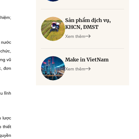
nhiệm;
Sản phẩm dịch vụ,
KHCN, ĐMST
Xem thêm
i nước
 chức,
Make in VietNam
ợng vũ
c, đơn
Xem thêm
u lĩnh
n lược
 thiết
 quyền