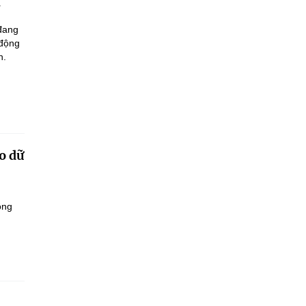
 đang
 động
n.
o dữ
ông