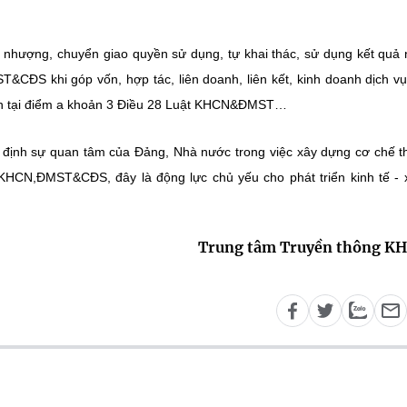
n nhượng, chuyển giao quyền sử dụng, tự khai thác, sử dụng kết quả
S khi góp vốn, hợp tác, liên doanh, liên kết, kinh doanh dịch v
ịnh tại điểm a khoản 3 Điều 28 Luật KHCN&ĐMST…
định sự quan tâm của Đảng, Nhà nước trong việc xây dựng cơ chế t
ực KHCN,ĐMST&CĐS, đây là động lực chủ yếu cho phát triển kinh tế - 
Trung tâm Truyền thông K