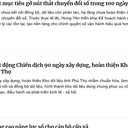
 mục tiêu gỡ nút thắt chuyển đổi số trong 100 ngày
 chưa kết nối đồng bộ, dữ liệu còn phân tán, hạ tầng chưa hoàn thiện
 chuyển đổi số. Trước thực tế đó, Hưng Yên triển khai Kế hoạch hành
lý các tồn tại, tạo nền tảng cho chính quyền số vận hành hiệu quả hơ
 động Chiến dịch 90 ngày xây dựng, hoàn thiện Kh
ú Thọ
y xây dựng, hoàn thiện Kho dữ liệu tỉnh Phú Thọ nhằm chuẩn hóa, làm
ết nối và đồng bộ dữ liệu, hình thành kho dữ liệu dùng chung phục vụ c
ạo, điều hành và phát triển kinh tế - xã hội.
g cao năng lực số cho cán bộ cấp xã