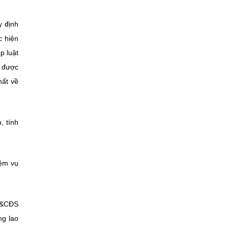
y định
c hiện
p luật
ụ được
hất về
, tính
iệm vụ
ST&CĐS
ng lao