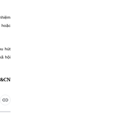
 nhiệm
ụ hoặc
hu hút
xã hội
H&CN