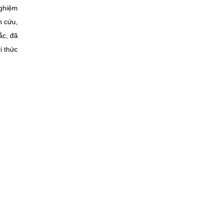
nghiệm
n cứu,
ắc, đã
i thức