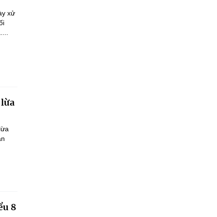
ày xử
ối
...
 lừa
lừa
ận
ểu 8