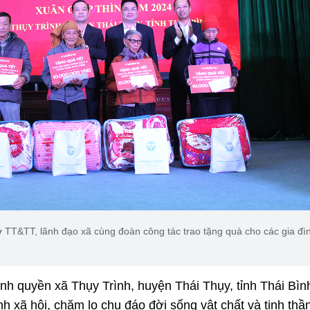
 TT&TT, lãnh đạo xã cùng đoàn công tác trao tặng quà cho các gia đì
h quyền xã Thụy Trình, huyện Thái Thụy, tỉnh Thái Bìn
inh xã hội, chăm lo chu đáo đời sống vật chất và tinh thầ