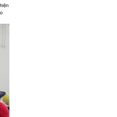
hiện
ảo