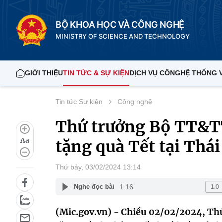
BỘ KHOA HỌC VÀ CÔNG NGHỆ
MINISTRY OF SCIENCE AND TECHNOLOGY
GIỚI THIỆU
TIN TỨC & SỰ KIỆN
DỊCH VỤ CÔNG
HỆ THỐNG 
Tin tức Sự kiện
Công nghệ
Thứ trưởng Bộ TT&T
Aa
tặng quà Tết tại Thá
Thứ bảy, 03/02/2024 13:14
1:16
Nghe đọc bài
(Mic.gov.vn) - Chiều 02/02/2024, T