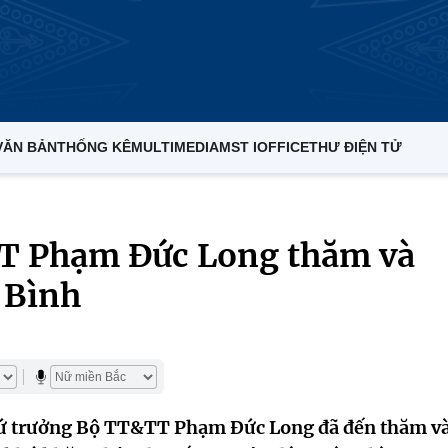
VĂN BẢN
THỐNG KÊ
MULTIMEDIA
MST IOFFICE
THƯ ĐIỆN TỬ
T Phạm Đức Long thăm và
i Bình
hứ trưởng Bộ TT&TT Phạm Đức Long đã đến thăm v