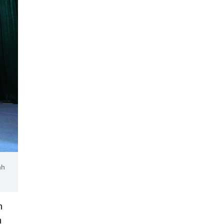
nh
h
n