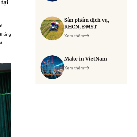
tại
Sản phẩm dịch vụ,
hó
KHCN, ĐMST
 thống
Xem thêm
át
Make in VietNam
Xem thêm