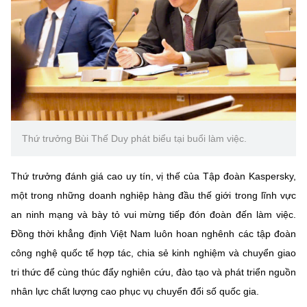
Chọn ngôn ngữ
Vietnamese
English
BỘ KHOA HỌC VÀ CÔNG NGHỆ
MINISTRY OF SCIENCE AND TECHNOLOGY
Thứ trưởng Bùi Thế Duy phát biểu tại buổi làm việc.
Điều khoản sử dụng
Theo dõi MST:
Góp ý
Thứ trưởng đánh giá cao uy tín, vị thế của Tập đoàn Kaspersky,
Cơ quan chủ quản: Bộ Khoa học và Công nghệ (MST)
một trong những doanh nghiệp hàng đầu thế giới trong lĩnh vực
Chịu trách nhiệm nội dung: Nguyễn Thị Hải Hằng
an ninh mạng và bày tỏ vui mừng tiếp đón đoàn đến làm việc.
Giám đốc Trung tâm Truyền thông Khoa học và Công nghệ.
Đồng thời khẳng định Việt Nam luôn hoan nghênh các tập đoàn
Liên hệ
Địa chỉ: Ban Biên tập Cổng TTĐT - 18 Nguyễn Du, TP. Hà Nội
công nghệ quốc tế hợp tác, chia sẻ kinh nghiệm và chuyển giao
Điện thoại: 024 3936 9506
tri thức để cùng thúc đẩy nghiên cứu, đào tạo và phát triển nguồn
Email:
stc@mst.gov.vn
nhân lực chất lượng cao phục vụ chuyển đổi số quốc gia.
©2026 Bản quyền thuộc Bộ Khoa Học và Công Nghệ