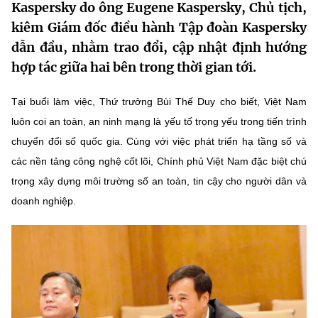
Kaspersky do ông Eugene Kaspersky, Chủ tịch,
MST IOFFICE
Văn bản QPPL
Sở Khoa học và Công nghệ
Chuyển đổi số
kiêm Giám đốc điều hành Tập đoàn Kaspersky
dẫn đầu, nhằm trao đổi, cập nhật định hướng
THỐNG KÊ
Văn bản chỉ đạo điều hành
Bưu chính, Viễn thông
hợp tác giữa hai bên trong thời gian tới.
Multimedia
Khoa học và Công nghệ
Lấy ý kiến người dân về dự thảo VBQPPL
Sở hữu trí tuệ
Tại buổi làm việc, Thứ trưởng Bùi Thế Duy cho biết, Việt Nam
THƯ ĐIỆN TỬ
Đổi mới sáng tạo
luôn coi an toàn, an ninh mạng là yếu tố trọng yếu trong tiến trình
Tiêu chuẩn, đo lường, chất lượng
chuyển đổi số quốc gia. Cùng với việc phát triển hạ tầng số và
Khác
Chuyển đổi số
Năng lượng nguyên tử
các nền tảng công nghệ cốt lõi, Chính phủ Việt Nam đặc biệt chú
Videos
trọng xây dựng môi trường số an toàn, tin cậy cho người dân và
Bưu chính, Viễn thông
Tin tổng hợp
doanh nghiệp.
Infographic
Sở hữu trí tuệ
Tin địa phương
Ảnh
Tiêu chuẩn, đo lường, chất lượng
Voice
Năng lượng nguyên tử
Nhiệm vụ trọng tâm