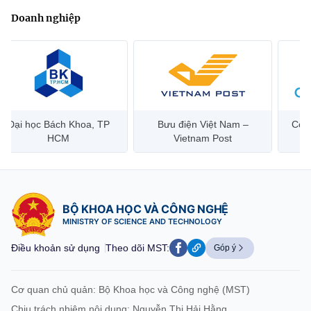
Doanh nghiệp
Bưu điện Việt Nam –
Công ty Cổ phần Hạ tầng
Hanoi 
Vietnam Post
Viễn Thông CMC
BỘ KHOA HỌC VÀ CÔNG NGHỆ
MINISTRY OF SCIENCE AND TECHNOLOGY
Điều khoản sử dụng
Theo dõi MST:
Góp ý
Cơ quan chủ quản: Bộ Khoa học và Công nghệ (MST)
Chịu trách nhiệm nội dung: Nguyễn Thị Hải Hằng