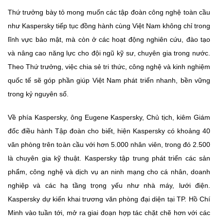
(Ghi rõ nguồn "https://mst.gov.vn" khi phát hành lại thông tin từ
Thứ trưởng bày tỏ mong muốn các tập đoàn công nghệ toàn cầu
website này)
như Kaspersky tiếp tục đồng hành cùng Việt Nam không chỉ trong
lĩnh vực bảo mật, mà còn ở các hoạt động nghiên cứu, đào tạo
và nâng cao năng lực cho đội ngũ kỹ sư, chuyên gia trong nước.
Theo Thứ trưởng, việc chia sẻ tri thức, công nghệ và kinh nghiệm
quốc tế sẽ góp phần giúp Việt Nam phát triển nhanh, bền vững
trong kỷ nguyên số.
Về phía Kaspersky, ông Eugene Kaspersky, Chủ tịch, kiêm Giám
đốc điều hành Tập đoàn cho biết, hiện Kaspersky có khoảng 40
văn phòng trên toàn cầu với hơn 5.000 nhân viên, trong đó 2.500
là chuyên gia kỹ thuật. Kaspersky tập trung phát triển các sản
phẩm, công nghệ và dịch vụ an ninh mạng cho cá nhân, doanh
nghiệp và các hạ tầng trọng yếu như nhà máy, lưới điện.
Kaspersky dự kiến khai trương văn phòng đại diện tại TP. Hồ Chí
Minh vào tuần tới, mở ra giai đoạn hợp tác chặt chẽ hơn với các