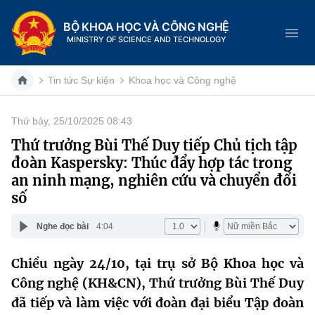
BỘ KHOA HỌC VÀ CÔNG NGHỆ
MINISTRY OF SCIENCE AND TECHNOLOGY
Tin tức Sự kiện
Khoa học và Công nghệ
Thứ bảy, 25/10/2025 08:43
Danh mục
Thứ trưởng Bùi Thế Duy tiếp Chủ tịch tập
đoàn Kaspersky: Thúc đẩy hợp tác trong
Trang chủ
an ninh mạng, nghiên cứu và chuyển đổi
số
Giới thiệu
Nghe đọc bài
4:04
Chức năng nhiệm vụ
Tin tức sự kiện
Chiều ngày 24/10, tại trụ sở Bộ Khoa học và
Dịch vụ công
Cơ cấu tổ chức
Khoa học và Công nghệ
Công nghệ (KH&CN), Thứ trưởng Bùi Thế Duy
Hệ thống văn bản
đã tiếp và làm việc với đoàn đại biểu Tập đoàn
Lịch sử phát triển
Đổi mới sáng tạo