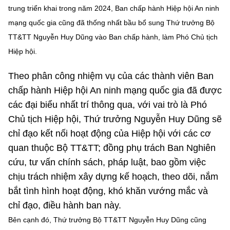
Chọn ngôn ngữ
trung triển khai trong năm 2024, Ban chấp hành Hiệp hội An ninh
mạng quốc gia cũng đã thống nhất bầu bổ sung Thứ trưởng Bộ
Vietnamese
English
TT&TT Nguyễn Huy Dũng vào Ban chấp hành, làm Phó Chủ tịch
Hiệp hội.
Theo phân công nhiệm vụ của các thành viên Ban
BỘ KHOA HỌC VÀ CÔNG NGHỆ
MINISTRY OF SCIENCE AND TECHNOLOGY
chấp hành Hiệp hội An ninh mạng quốc gia đã được
các đại biểu nhất trí thông qua, với vai trò là Phó
Điều khoản sử dụng
Theo dõi MST:
Góp ý
Chủ tịch Hiệp hội, Thứ trưởng Nguyễn Huy Dũng sẽ
chỉ đạo kết nối hoạt động của Hiệp hội với các cơ
Cơ quan chủ quản: Bộ Khoa học và Công nghệ (MST)
quan thuộc Bộ TT&TT; đồng phụ trách Ban Nghiên
Chịu trách nhiệm nội dung: Nguyễn Thị Hải Hằng
cứu, tư vấn chính sách, pháp luật, bao gồm việc
Giám đốc Trung tâm Truyền thông Khoa học và Công nghệ.
chịu trách nhiệm xây dựng kế hoạch, theo dõi, nắm
Liên hệ
Địa chỉ: Ban Biên tập Cổng TTĐT - 18 Nguyễn Du, TP. Hà Nội
bắt tình hình hoạt động, khó khăn vướng mắc và
Điện thoại: 024 3936 9506
chỉ đạo, điều hành ban này.
Email:
stc@mst.gov.vn
Bên cạnh đó, Thứ trưởng Bộ TT&TT Nguyễn Huy Dũng cũng
©2026 Bản quyền thuộc Bộ Khoa Học và Công Nghệ