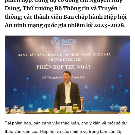
MST IOFFICE
Văn bản QPPL
Dũng, Thứ trưởng Bộ Thông tin và Truyền
Sở Khoa học và Công nghệ
Chuyển đổi số
thông; các thành viên Ban chấp hành Hiệp hội
THỐNG KÊ
Văn bản chỉ đạo điều hành
Bưu chính, Viễn thông
An ninh mạng quốc gia nhiệm kỳ 2023-2028.
Multimedia
Khoa học và Công nghệ
Lấy ý kiến người dân về dự thảo VBQPPL
Sở hữu trí tuệ
THƯ ĐIỆN TỬ
Đổi mới sáng tạo
Tiêu chuẩn, đo lường, chất lượng
Khác
Chuyển đổi số
Năng lượng nguyên tử
Videos
Bưu chính, Viễn thông
Tin tổng hợp
Infographic
Sở hữu trí tuệ
Tin địa phương
Ảnh
Tiêu chuẩn, đo lường, chất lượng
Voice
Tại phiên họp, bên cạnh việc thảo luận, cho ý kiến về một số dự
Năng lượng nguyên tử
Nhiệm vụ trọng tâm
thảo văn kiện của Hiệp hội và các nhiệm vụ trọng tâm cần tập