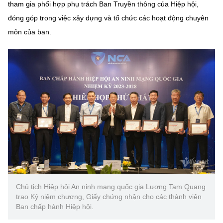
(Ghi rõ nguồn "https://mst.gov.vn" khi phát hành lại thông tin từ
tham gia phối hợp phụ trách Ban Truyền thông của Hiệp hội,
website này)
đóng góp trong việc xây dựng và tổ chức các hoạt động chuyên
môn của ban.
Chủ tịch Hiệp hội An ninh mạng quốc gia Lương Tam Quang
trao Kỷ niệm chương, Giấy chứng nhận cho các thành viên
Ban chấp hành Hiệp hội.