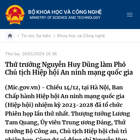
BỘ KHOA HỌC VÀ CÔNG NGHỆ
MINISTRY OF SCIENCE AND TECHNOLOGY
Tin tức Sự kiện
Khoa học và Công nghệ
Thứ ba, 16/01/2024 16:36
Danh mục
Thứ trưởng Nguyễn Huy Dũng làm Phó
Chủ tịch Hiệp hội An ninh mạng quốc gia
Trang chủ
(Mic.gov.vn) - Chiều 14/12, tại Hà Nội, Ban
Giới thiệu
Chấp hành Hiệp hội An ninh mạng quốc gia
Chức năng nhiệm vụ
Tin tức sự kiện
(Hiệp hội) nhiệm kỳ 2023-2028 đã tổ chức
Phiên họp lần thứ nhất. Thượng tướng Lương
Dịch vụ công
Cơ cấu tổ chức
Khoa học và Công nghệ
Tam Quang, Ủy viên Trung ương Đảng, Thứ
trưởng Bộ Công an, Chủ tịch Hiệp hội chủ trì
Hệ thống văn bản
Lịch sử phát triển
Đổi mới sáng tạo
phiên họp. Cùng dự có đồng chí Nguyễn Huy