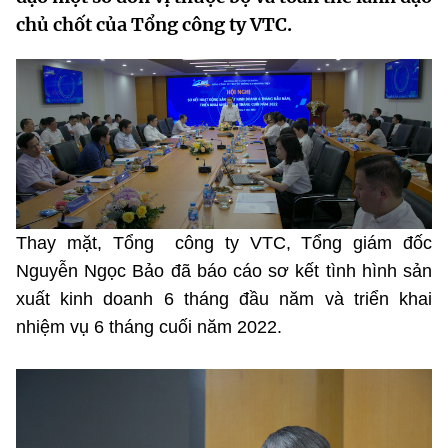
MST IOFFICE
chủ chốt của Tổng công ty VTC.
Văn bản QPPL
Sở Khoa học và Công nghệ
Chuyển đổi số
THỐNG KÊ
Văn bản chỉ đạo điều hành
Bưu chính, Viễn thông
Multimedia
Khoa học và Công nghệ
Lấy ý kiến người dân về dự thảo VBQPPL
Sở hữu trí tuệ
THƯ ĐIỆN TỬ
Đổi mới sáng tạo
Tiêu chuẩn, đo lường, chất lượng
Khác
Chuyển đổi số
Năng lượng nguyên tử
Thay mặt, Tổng công ty VTC, Tổng giám đốc
Videos
Bưu chính, Viễn thông
Nguyễn Ngọc Bảo đã báo cáo sơ kết tình hình sản
Tin tổng hợp
Infographic
xuất kinh doanh 6 tháng đầu năm và triển khai
Sở hữu trí tuệ
Tin địa phương
nhiệm vụ 6 tháng cuối năm 2022.
Ảnh
Tiêu chuẩn, đo lường, chất lượng
Voice
Năng lượng nguyên tử
Nhiệm vụ trọng tâm