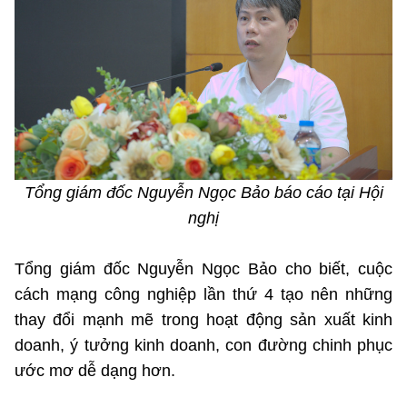
Chọn ngôn ngữ
Vietnamese
English
BỘ KHOA HỌC VÀ CÔNG NGHỆ
MINISTRY OF SCIENCE AND TECHNOLOGY
Tổng giám đốc Nguyễn Ngọc Bảo báo cáo tại Hội
Điều khoản sử dụng
Theo dõi MST:
Góp ý
nghị
Cơ quan chủ quản: Bộ Khoa học và Công nghệ (MST)
Tổng giám đốc Nguyễn Ngọc Bảo cho biết, cuộc
Chịu trách nhiệm nội dung: Nguyễn Thị Hải Hằng
Giám đốc Trung tâm Truyền thông Khoa học và Công nghệ.
cách mạng công nghiệp lần thứ 4 tạo nên những
Liên hệ
thay đổi mạnh mẽ trong hoạt động sản xuất kinh
Địa chỉ: Ban Biên tập Cổng TTĐT - 18 Nguyễn Du, TP. Hà Nội
doanh, ý tưởng kinh doanh, con đường chinh phục
Điện thoại: 024 3936 9506
ước mơ dễ dạng hơn.
Email:
stc@mst.gov.vn
©2026 Bản quyền thuộc Bộ Khoa Học và Công Nghệ