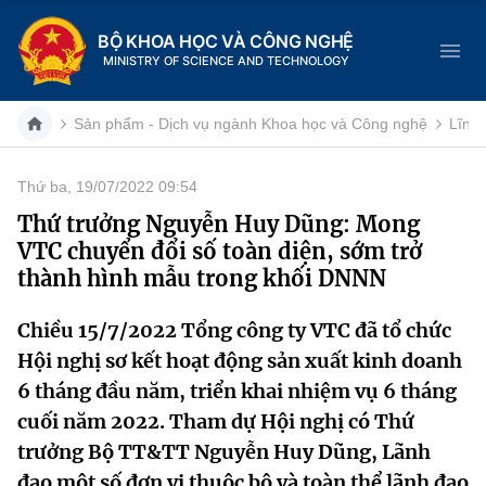
BỘ KHOA HỌC VÀ CÔNG NGHỆ
MINISTRY OF SCIENCE AND TECHNOLOGY
Sản phẩm - Dịch vụ ngành Khoa học và Công nghệ
Lĩnh
Thứ ba, 19/07/2022 09:54
Danh mục
Thứ trưởng Nguyễn Huy Dũng: Mong
VTC chuyển đổi số toàn diện, sớm trở
Trang chủ
thành hình mẫu trong khối DNNN
Giới thiệu
Chiều 15/7/2022 Tổng công ty VTC đã tổ chức
Hội nghị sơ kết hoạt động sản xuất kinh doanh
Chức năng nhiệm vụ
Tin tức sự kiện
6 tháng đầu năm, triển khai nhiệm vụ 6 tháng
Dịch vụ công
Cơ cấu tổ chức
Khoa học và Công nghệ
cuối năm 2022. Tham dự Hội nghị có Thứ
trưởng Bộ TT&TT Nguyễn Huy Dũng, Lãnh
Hệ thống văn bản
Lịch sử phát triển
Đổi mới sáng tạo
đạo một số đơn vị thuộc bộ và toàn thể lãnh đạo