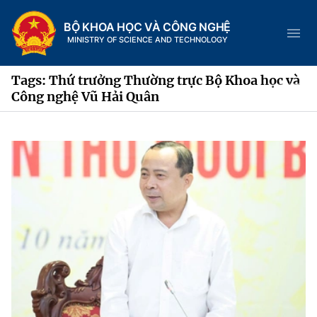
BỘ KHOA HỌC VÀ CÔNG NGHỆ
MINISTRY OF SCIENCE AND TECHNOLOGY
Tags: Thứ trưởng Thường trực Bộ Khoa học và
Công nghệ Vũ Hải Quân
Danh mục
Trang chủ
Giới thiệu
Chức năng nhiệm vụ
Tin tức sự kiện
Dịch vụ công
Cơ cấu tổ chức
Khoa học và Công nghệ
Hệ thống văn bản
Lịch sử phát triển
Đổi mới sáng tạo