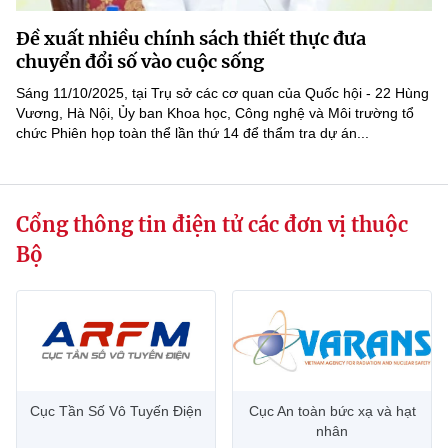
MST IOFFICE
Văn bản QPPL
Sở Khoa học và Công nghệ
Chuyển đổi số
Đề xuất nhiều chính sách thiết thực đưa
chuyển đổi số vào cuộc sống
THỐNG KÊ
Văn bản chỉ đạo điều hành
Bưu chính, Viễn thông
Sáng 11/10/2025, tại Trụ sở các cơ quan của Quốc hội - 22 Hùng
Multimedia
Vương, Hà Nội, Ủy ban Khoa học, Công nghệ và Môi trường tổ
Khoa học và Công nghệ
Lấy ý kiến người dân về dự thảo VBQPPL
Sở hữu trí tuệ
chức Phiên họp toàn thể lần thứ 14 để thẩm tra dự án...
THƯ ĐIỆN TỬ
Đổi mới sáng tạo
Tiêu chuẩn, đo lường, chất lượng
Khác
Chuyển đổi số
Cổng thông tin điện tử các đơn vị thuộc
Năng lượng nguyên tử
Videos
Bộ
Bưu chính, Viễn thông
Tin tổng hợp
Infographic
Sở hữu trí tuệ
Tin địa phương
Ảnh
Tiêu chuẩn, đo lường, chất lượng
Voice
Năng lượng nguyên tử
Cục Tần Số Vô Tuyến Điện
Cục An toàn bức xạ và hạt
Nhiệm vụ trọng tâm
nhân