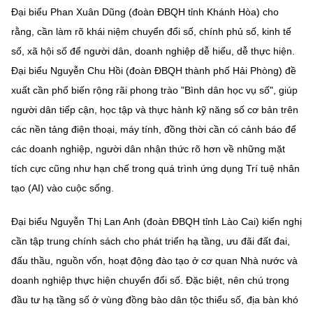
Đại biểu Phan Xuân Dũng (đoàn ĐBQH tỉnh Khánh Hòa) cho
rằng, cần làm rõ khái niệm chuyển đổi số, chính phủ số, kinh tế
số, xã hội số để người dân, doanh nghiệp dễ hiểu, dễ thực hiện.
Đại biểu Nguyễn Chu Hồi (đoàn ĐBQH thành phố Hải Phòng) đề
xuất cần phổ biến rộng rãi phong trào "Bình dân học vụ số", giúp
người dân tiếp cận, học tập và thực hành kỹ năng số cơ bản trên
các nền tảng điện thoại, máy tính, đồng thời cần có cảnh báo để
các doanh nghiệp, người dân nhận thức rõ hơn về những mặt
tích cực cũng như hạn chế trong quá trình ứng dụng Trí tuệ nhân
tạo (AI) vào cuộc sống.
Đại biểu Nguyễn Thị Lan Anh (đoàn ĐBQH tỉnh Lào Cai) kiến nghị
cần tập trung chính sách cho phát triển hạ tầng, ưu đãi đất đai,
đấu thầu, nguồn vốn, hoạt động đào tạo ở cơ quan Nhà nước và
doanh nghiệp thực hiện chuyển đổi số. Đặc biệt, nên chú trọng
đầu tư hạ tầng số ở vùng đồng bào dân tộc thiểu số, địa bàn khó