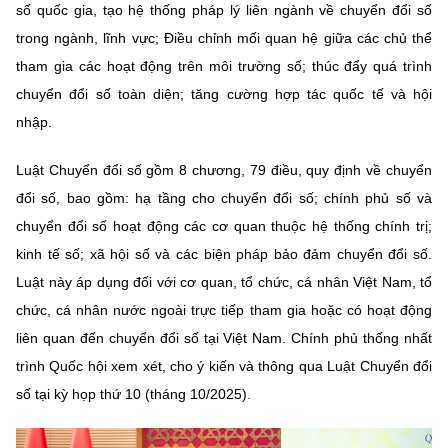
(Ghi rõ nguồn "https://mst.gov.vn" khi phát hành lại thông tin từ
số quốc gia, tạo hệ thống pháp lý liên ngành về chuyển đổi số
website này)
trong ngành, lĩnh vực; Điều chỉnh mối quan hệ giữa các chủ thể
tham gia các hoạt động trên môi trường số; thúc đẩy quá trình
chuyển đổi số toàn diện; tăng cường hợp tác quốc tế và hội
nhập.
Luật Chuyển đổi số gồm 8 chương, 79 điều, quy định về chuyển
đổi số, bao gồm: hạ tầng cho chuyển đổi số; chính phủ số và
chuyển đổi số hoạt động các cơ quan thuộc hệ thống chính trị;
kinh tế số; xã hội số và các biện pháp bảo đảm chuyển đổi số.
Luật này áp dụng đối với cơ quan, tổ chức, cá nhân Việt Nam, tổ
chức, cá nhân nước ngoài trực tiếp tham gia hoặc có hoạt động
liên quan đến chuyển đổi số tại Việt Nam. Chính phủ thống nhất
trình Quốc hội xem xét, cho ý kiến và thông qua Luật Chuyển đổi
số tại kỳ họp thứ 10 (tháng 10/2025).