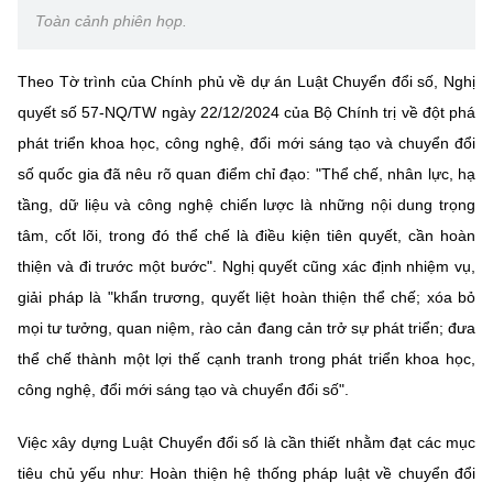
Chọn ngôn ngữ
Toàn cảnh phiên họp.
Vietnamese
English
Theo Tờ trình của Chính phủ về dự án Luật Chuyển đổi số, Nghị
quyết số 57-NQ/TW ngày 22/12/2024 của Bộ Chính trị về đột phá
phát triển khoa học, công nghệ, đổi mới sáng tạo và chuyển đổi
BỘ KHOA HỌC VÀ CÔNG NGHỆ
số quốc gia đã nêu rõ quan điểm chỉ đạo: "Thể chế, nhân lực, hạ
MINISTRY OF SCIENCE AND TECHNOLOGY
tầng, dữ liệu và công nghệ chiến lược là những nội dung trọng
Điều khoản sử dụng
Theo dõi MST:
Góp ý
tâm, cốt lõi, trong đó thể chế là điều kiện tiên quyết, cần hoàn
thiện và đi trước một bước". Nghị quyết cũng xác định nhiệm vụ,
giải pháp là "khẩn trương, quyết liệt hoàn thiện thể chế; xóa bỏ
Cơ quan chủ quản: Bộ Khoa học và Công nghệ (MST)
mọi tư tưởng, quan niệm, rào cản đang cản trở sự phát triển; đưa
Chịu trách nhiệm nội dung: Nguyễn Thị Hải Hằng
Giám đốc Trung tâm Truyền thông Khoa học và Công nghệ.
thể chế thành một lợi thế cạnh tranh trong phát triển khoa học,
Liên hệ
công nghệ, đổi mới sáng tạo và chuyển đổi số".
Địa chỉ: Ban Biên tập Cổng TTĐT - 18 Nguyễn Du, TP. Hà Nội
Điện thoại: 024 3936 9506
Việc xây dựng Luật Chuyển đổi số là cần thiết nhằm đạt các mục
Email:
stc@mst.gov.vn
tiêu chủ yếu như: Hoàn thiện hệ thống pháp luật về chuyển đổi
©2026 Bản quyền thuộc Bộ Khoa Học và Công Nghệ