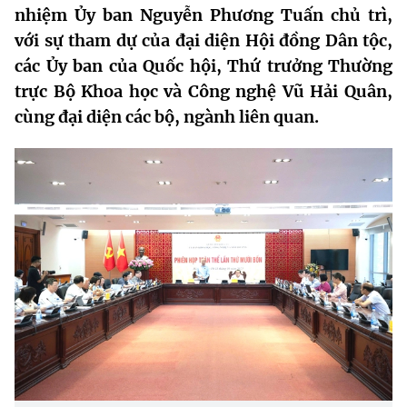
nhiệm Ủy ban Nguyễn Phương Tuấn chủ trì,
MST IOFFICE
Văn bản QPPL
Sở Khoa học và Công nghệ
Chuyển đổi số
với sự tham dự của đại diện Hội đồng Dân tộc,
THỐNG KÊ
các Ủy ban của Quốc hội, Thứ trưởng Thường
Văn bản chỉ đạo điều hành
Bưu chính, Viễn thông
trực Bộ Khoa học và Công nghệ Vũ Hải Quân,
Multimedia
Khoa học và Công nghệ
Lấy ý kiến người dân về dự thảo VBQPPL
cùng đại diện các bộ, ngành liên quan.
Sở hữu trí tuệ
THƯ ĐIỆN TỬ
Đổi mới sáng tạo
Tiêu chuẩn, đo lường, chất lượng
Khác
Chuyển đổi số
Năng lượng nguyên tử
Videos
Bưu chính, Viễn thông
Tin tổng hợp
Infographic
Sở hữu trí tuệ
Tin địa phương
Ảnh
Tiêu chuẩn, đo lường, chất lượng
Voice
Năng lượng nguyên tử
Nhiệm vụ trọng tâm