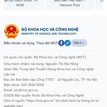
Bưu điện Việt Nam –
Công ty Cổ phần Hạ tầng
Hanoi 
Vietnam Post
Viễn Thông CMC
BỘ KHOA HỌC VÀ CÔNG NGHỆ
MINISTRY OF SCIENCE AND TECHNOLOGY
Điều khoản sử dụng
Theo dõi MST:
Góp ý
Cơ quan chủ quản: Bộ Khoa học và Công nghệ (MST)
Chịu trách nhiệm nội dung: Nguyễn Thị Hải Hằng
Giám đốc Trung tâm Truyền thông Khoa học và Công nghệ.
Liên hệ
Địa chỉ: Ban Biên tập Cổng TTĐT - 18 Nguyễn Du, TP. Hà Nội
Điện thoại: 024 3936 9506
Email:
stc@mst.gov.vn
©2026 Bản quyền thuộc Bộ Khoa Học và Công Nghệ
(Ghi rõ nguồn "https://mst.gov.vn" khi phát hành lại thông tin từ
website này)