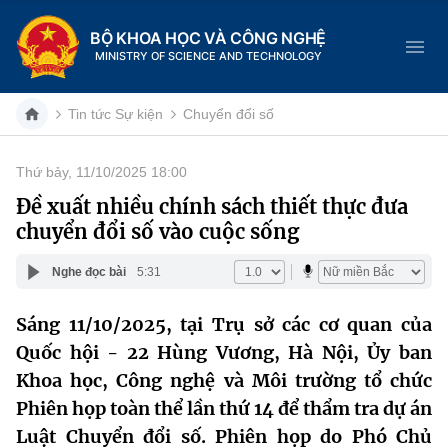
BỘ KHOA HỌC VÀ CÔNG NGHỆ
MINISTRY OF SCIENCE AND TECHNOLOGY
Tin tức Sự kiện
Chuyển đổi số
Thứ bảy, 11/10/2025 18:00
Danh mục
Đề xuất nhiều chính sách thiết thực đưa
chuyển đổi số vào cuộc sống
Trang chủ
Nghe đọc bài
5:31
Giới thiệu
Sáng 11/10/2025, tại Trụ sở các cơ quan của
Chức năng nhiệm vụ
Tin tức sự kiện
Quốc hội - 22 Hùng Vương, Hà Nội, Ủy ban
Dịch vụ công
Khoa học, Công nghệ và Môi trường tổ chức
Cơ cấu tổ chức
Khoa học và Công nghệ
Phiên họp toàn thể lần thứ 14 để thẩm tra dự án
Hệ thống văn bản
Lịch sử phát triển
Đổi mới sáng tạo
Luật Chuyển đổi số. Phiên họp do Phó Chủ