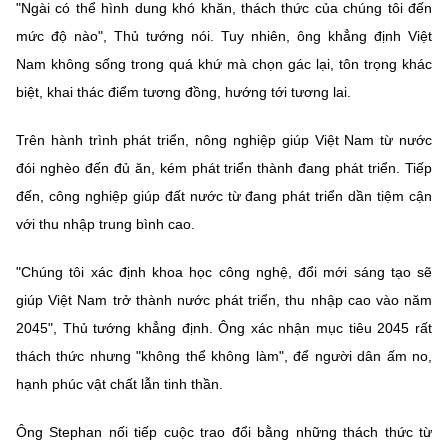
(Ghi rõ nguồn "https://mst.gov.vn" khi phát hành lại thông tin từ
"Ngài có thể hình dung khó khăn, thách thức của chúng tôi đến
website này)
mức độ nào", Thủ tướng nói. Tuy nhiên, ông khẳng định Việt
Nam không sống trong quá khứ mà chọn gác lại, tôn trọng khác
biệt, khai thác điểm tương đồng, hướng tới tương lai.
Trên hành trình phát triển, nông nghiệp giúp Việt Nam từ nước
đói nghèo đến đủ ăn, kém phát triển thành đang phát triển. Tiếp
đến, công nghiệp giúp đất nước từ đang phát triển dần tiệm cận
với thu nhập trung bình cao.
"Chúng tôi xác định khoa học công nghệ, đổi mới sáng tạo sẽ
giúp Việt Nam trở thành nước phát triển, thu nhập cao vào năm
2045", Thủ tướng khẳng định. Ông xác nhận mục tiêu 2045 rất
thách thức nhưng "không thể không làm", để người dân ấm no,
hạnh phúc vật chất lẫn tinh thần.
Ông Stephan nối tiếp cuộc trao đổi bằng những thách thức từ