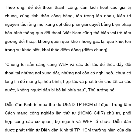
Theo ông, để đối thoại thành công, cần kích hoạt các giá trị
chung, cùng tinh thần công bằng, tôn trọng lẫn nhau, kiên trì
nguyên tắc rằng mọi xung đột đều phải giải quyết bằng biện pháp
hòa bình thông qua đối thoại. Việt Nam cũng thể hiện vai trò tấm
gương đối thoại, không quên quá khứ nhưng gác lại quá khứ, tôn
trọng sự khác biệt, khai thác điểm đồng (điểm chung).
"Chúng tôi sẵn sàng cùng WEF và các đối tác để thúc đẩy đối
thoại tại những nơi xung đột, những nơi còn có nghi ngờ, chưa có
lòng tin để mang lại hòa bình, hợp tác và phát triển cho tất cả các
nước, không người dân bị bỏ lại phía sau", Thủ tướng nói.
Diễn đàn Kinh tế mùa thu do UBND TP HCM chỉ đạo, Trung tâm
Cách mạng công nghiệp lần thứ tư (HCMC C4IR) chủ trì, phối
hợp cùng các cơ quan, bộ ngành và WEF tổ chức. Diễn đàn
được phát triển từ Diễn đàn Kinh tế TP HCM thường niên của địa