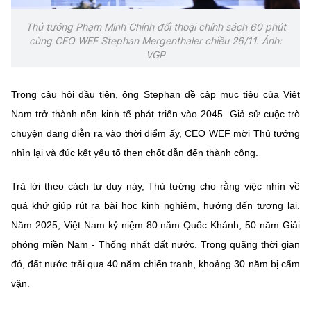
Chọn ngôn ngữ
Thủ tướng Phạm Minh Chính đối thoại chính sách 60 phút
Vietnamese
English
cùng CEO WEF Stephan Mergenthaler chiều 26/11. Ảnh:
VGP
Trong câu hỏi đầu tiên, ông Stephan đề cập mục tiêu của Việt
BỘ KHOA HỌC VÀ CÔNG NGHỆ
Nam trở thành nền kinh tế phát triển vào 2045. Giả sử cuộc trò
MINISTRY OF SCIENCE AND TECHNOLOGY
chuyện đang diễn ra vào thời điểm ấy, CEO WEF mời Thủ tướng
Điều khoản sử dụng
Theo dõi MST:
Góp ý
nhìn lại và đúc kết yếu tố then chốt dẫn đến thành công.
Trả lời theo cách tư duy này, Thủ tướng cho rằng việc nhìn về
Cơ quan chủ quản: Bộ Khoa học và Công nghệ (MST)
quá khứ giúp rút ra bài học kinh nghiệm, hướng đến tương lai.
Chịu trách nhiệm nội dung: Nguyễn Thị Hải Hằng
Giám đốc Trung tâm Truyền thông Khoa học và Công nghệ.
Năm 2025, Việt Nam kỷ niệm 80 năm Quốc Khánh, 50 năm Giải
Liên hệ
phóng miền Nam - Thống nhất đất nước. Trong quãng thời gian
Địa chỉ: Ban Biên tập Cổng TTĐT - 18 Nguyễn Du, TP. Hà Nội
đó, đất nước trải qua 40 năm chiến tranh, khoảng 30 năm bị cấm
Điện thoại: 024 3936 9506
vận.
Email:
stc@mst.gov.vn
©2026 Bản quyền thuộc Bộ Khoa Học và Công Nghệ