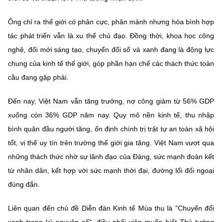
Ông chỉ ra thế giới có phân cực, phân mảnh nhưng hòa bình hợp
tác phát triển vẫn là xu thế chủ đạo. Đồng thời, khoa học công
nghệ, đổi mới sáng tạo, chuyển đổi số và xanh đang là động lực
chung của kinh tế thế giới, góp phần hạn chế các thách thức toàn
cầu đang gặp phải.
Đến nay, Việt Nam vẫn tăng trưởng, nợ công giảm từ 56% GDP
xuống còn 36% GDP năm nay. Quy mô nền kinh tế, thu nhập
bình quân đầu người tăng, ổn định chính trị trật tự an toàn xã hội
tốt, vị thế uy tín trên trường thế giới gia tăng. Việt Nam vượt qua
những thách thức nhờ sự lãnh đạo của Đảng, sức mạnh đoàn kết
từ nhân dân, kết hợp với sức mạnh thời đại, đường lối đối ngoại
đúng đắn.
Liên quan đến chủ đề Diễn đàn Kinh tế Mùa thu là "Chuyển đổi
xanh trong kỷ nguyên số", điều phối viên muốn biết Thủ tướng