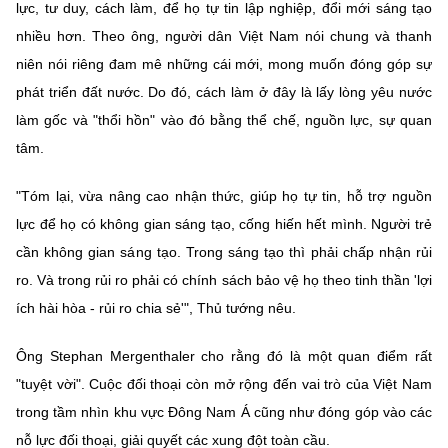
lực, tư duy, cách làm, để họ tự tin lập nghiệp, đổi mới sáng tạo
nhiều hơn. Theo ông, người dân Việt Nam nói chung và thanh
niên nói riêng đam mê những cái mới, mong muốn đóng góp sự
phát triển đất nước. Do đó, cách làm ở đây là lấy lòng yêu nước
làm gốc và "thổi hồn" vào đó bằng thể chế, nguồn lực, sự quan
tâm.
"Tóm lại, vừa nâng cao nhận thức, giúp họ tự tin, hỗ trợ nguồn
lực để họ có không gian sáng tạo, cống hiến hết mình. Người trẻ
cần không gian sáng tạo. Trong sáng tạo thì phải chấp nhận rủi
ro. Và trong rủi ro phải có chính sách bảo vệ họ theo tinh thần 'lợi
ích hài hòa - rủi ro chia sẻ'", Thủ tướng nêu.
Ông Stephan Mergenthaler cho rằng đó là một quan điểm rất
"tuyệt vời". Cuộc đối thoại còn mở rộng đến vai trò của Việt Nam
trong tầm nhìn khu vực Đông Nam Á cũng như đóng góp vào các
nỗ lực đối thoại, giải quyết các xung đột toàn cầu.