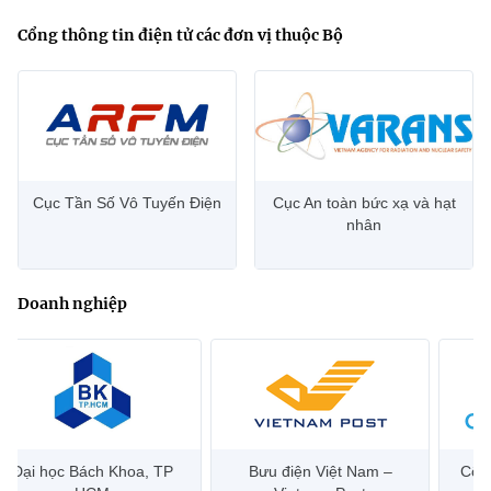
Cổng thông tin điện tử các đơn vị thuộc Bộ
Cục Tần Số Vô Tuyến Điện
Cục An toàn bức xạ và hạt
nhân
Doanh nghiệp
Bưu điện Việt Nam –
Công ty Cổ phần Hạ tầng
Hanoi 