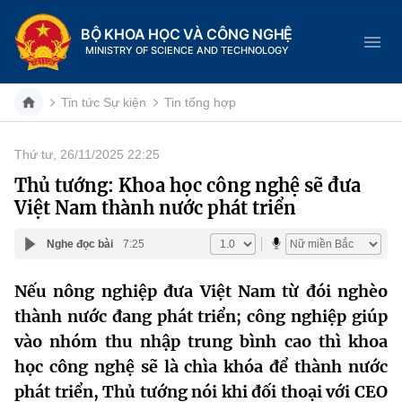
BỘ KHOA HỌC VÀ CÔNG NGHỆ
MINISTRY OF SCIENCE AND TECHNOLOGY
Tin tức Sự kiện
Tin tổng hợp
Thứ tư, 26/11/2025 22:25
Danh mục
Thủ tướng: Khoa học công nghệ sẽ đưa
Việt Nam thành nước phát triển
Trang chủ
Nghe đọc bài
7:25
Giới thiệu
Nếu nông nghiệp đưa Việt Nam từ đói nghèo
Chức năng nhiệm vụ
Tin tức sự kiện
thành nước đang phát triển; công nghiệp giúp
Dịch vụ công
vào nhóm thu nhập trung bình cao thì khoa
Cơ cấu tổ chức
Khoa học và Công nghệ
học công nghệ sẽ là chìa khóa để thành nước
Hệ thống văn bản
Lịch sử phát triển
Đổi mới sáng tạo
phát triển, Thủ tướng nói khi đối thoại với CEO