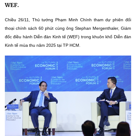
WEF.
MST IOFFICE
Văn bản QPPL
Sở Khoa học và Công nghệ
Chuyển đổi số
Chiều 26/11, Thủ tướng Phạm Minh Chính tham dự phiên đối
THỐNG KÊ
Văn bản chỉ đạo điều hành
Bưu chính, Viễn thông
thoại chính sách 60 phút cùng ông Stephan Mergenthaler, Giám
Multimedia
Khoa học và Công nghệ
đốc điều hành Diễn đàn Kinh tế (WEF) trong khuôn khổ Diễn đàn
Lấy ý kiến người dân về dự thảo VBQPPL
Sở hữu trí tuệ
Kinh tế mùa thu năm 2025 tại TP HCM.
THƯ ĐIỆN TỬ
Đổi mới sáng tạo
Tiêu chuẩn, đo lường, chất lượng
Khác
Chuyển đổi số
Năng lượng nguyên tử
Videos
Bưu chính, Viễn thông
Tin tổng hợp
Infographic
Sở hữu trí tuệ
Tin địa phương
Ảnh
Tiêu chuẩn, đo lường, chất lượng
Voice
Năng lượng nguyên tử
Nhiệm vụ trọng tâm