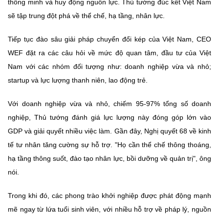
thông minh và huy động nguồn lực. Thủ tướng đúc kết Việt Nam
sẽ tập trung đột phá về thể chế, hạ tầng, nhân lực.
Tiếp tục đào sâu giải pháp chuyển đổi kép của Việt Nam, CEO
WEF đặt ra các câu hỏi về mức độ quan tâm, đầu tư của Việt
Nam với các nhóm đối tượng như: doanh nghiệp vừa và nhỏ;
startup và lực lượng thanh niên, lao động trẻ.
Với doanh nghiệp vừa và nhỏ, chiếm 95-97% tổng số doanh
nghiệp, Thủ tướng đánh giá lực lượng này đóng góp lớn vào
GDP và giải quyết nhiều việc làm. Gần đây, Nghị quyết 68 về kinh
tế tư nhân tăng cường sự hỗ trợ. "Họ cần thể chế thông thoáng,
hạ tầng thông suốt, đào tạo nhân lực, bồi dưỡng về quản trị", ông
nói.
Trong khi đó, các phong trào khởi nghiệp được phát động mạnh
mẽ ngay từ lứa tuổi sinh viên, với nhiều hỗ trợ về pháp lý, nguồn