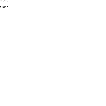
ến ứng
n kinh