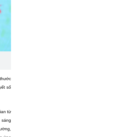
 thước
yết số
ian từ
i sáng
rường,