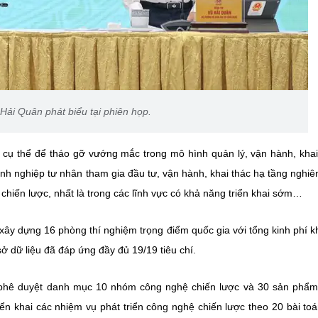
ải Quân phát biểu tại phiên họp.
p cụ thể để tháo gỡ vướng mắc trong mô hình quản lý, vận hành, khai
nh nghiệp tư nhân tham gia đầu tư, vận hành, khai thác hạ tầng nghiê
iến lược, nhất là trong các lĩnh vực có khả năng triển khai sớm…
 xây dựng 16 phòng thí nghiệm trọng điểm quốc gia với tổng kinh phí 
sở dữ liệu đã đáp ứng đầy đủ 19/19 tiêu chí.
 phê duyệt danh mục 10 nhóm công nghệ chiến lược và 30 sản phẩ
ển khai các nhiệm vụ phát triển công nghệ chiến lược theo 20 bài toá