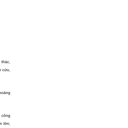
 thác,
n cứu,
khoảng
m công
n lớn;