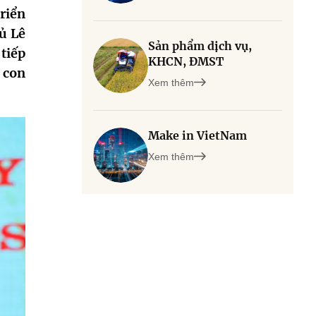
riển
ủ Lê
Sản phẩm dịch vụ,
tiếp
KHCN, ĐMST
i con
Xem thêm
Make in VietNam
Xem thêm