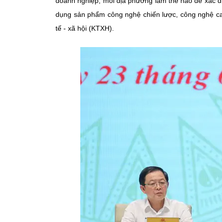
doanh nghiệp; mỗi địa phương làm thế nào để xác địn
dụng sản phẩm công nghệ chiến lược, công nghệ cao 
tế - xã hội (KTXH).