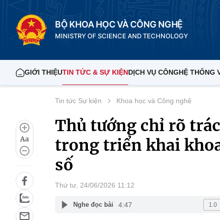
BỘ KHOA HỌC VÀ CÔNG NGHỆ
MINISTRY OF SCIENCE AND TECHNOLOGY
GIỚI THIỆU
TIN TỨC & SỰ KIỆN
DỊCH VỤ CÔNG
HỆ THỐNG 
Tin tức Sự kiện
Khoa học và Công nghệ
Thủ tướng chỉ rõ tr
Aa
trong triển khai kho
số
Thứ tư, 24/06/2026 11:12
4:47
Nghe đọc bài