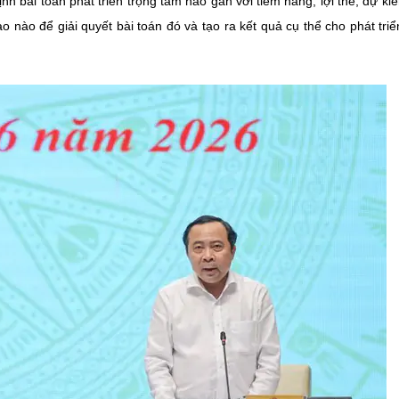
h bài toán phát triển trọng tâm nào gắn với tiềm năng, lợi thế, dự ki
nào để giải quyết bài toán đó và tạo ra kết quả cụ thể cho phát triể