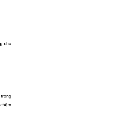
ng cho
 trong
ụ chậm