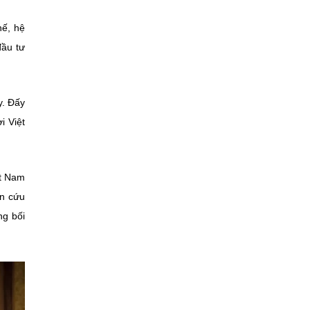
hế, hệ
đầu tư
y. Đấy
i Việt
ệt Nam
ên cứu
ng bối