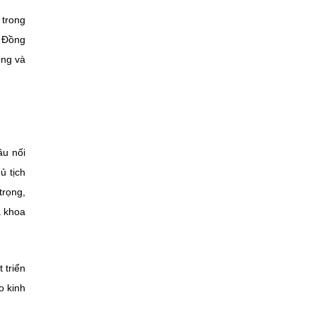
 trong
. Đồng
ong và
ầu nối
ủ tịch
trọng,
á khoa
 triển
o kinh