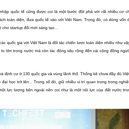
nhập quốc tế cũng được coi là một bước đột phá với rất nhiều cơ c
ch toàn diện, đưa quốc tế vào với Việt Nam. Trong đó, có dòng vốn 
cho startup đổi mới sáng tạo...
ác quốc gia với Việt Nam là đối tác chiến lược toàn diện nhiều như vậ
c to lớn trong nước mà còn tác động sâu rộng đến cái cộng đồng ngườ
và định cư ở 130 quốc gia và vùng lãnh thổ. Thống kê chưa đầy đủ Vi
 đại học trở lên... Trong số đó, giữ nhiều vị trí quan trọng trong nghi
một lực lượng bên ngoài nên coi như là một nội lực của đất nước tro