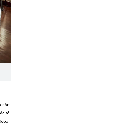
ến năm
ốc tế,
Robot,