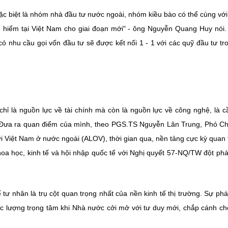
ặc biệt là nhóm nhà đầu tư nước ngoài, nhóm kiều bào có thể cùng với
o hiểm tại Việt Nam cho giai đoạn mới" - ông Nguyễn Quang Huy nói
ó nhu cầu gọi vốn đầu tư sẽ được kết nối 1 - 1 với các quỹ đầu tư tr
hỉ là nguồn lực về tài chính mà còn là nguồn lực về công nghệ, là c
. Đưa ra quan điểm của mình, theo PGS.TS Nguyễn Lân Trung, Phó Ch
i Việt Nam ở nước ngoài (ALOV), thời gian qua, nền tảng cực kỳ quan 
khoa học, kinh tế và hội nhập quốc tế với Nghị quyết 57-NQ/TW đột ph
ư nhân là trụ cột quan trọng nhất của nền kinh tế thị trường. Sự phát
lực lượng trọng tâm khi Nhà nước cởi mở với tư duy mới, chắp cánh ch