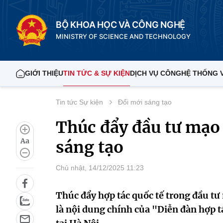
BỘ KHOA HỌC VÀ CÔNG NGHỆ
MINISTRY OF SCIENCE AND TECHNOLOGY
GIỚI THIỆU
TIN TỨC & SỰ KIỆN
DỊCH VỤ CÔNG
HỆ THỐNG 
Tin tức Sự kiện
Đổi mới sáng tạo
Thúc đẩy đầu tư mạo
Aa
sáng tạo
Chủ nhật, 14/12/2025 11:23
Thúc đẩy hợp tác quốc tế trong đầu tư
là nội dung chính của "Diễn đàn hợp tá