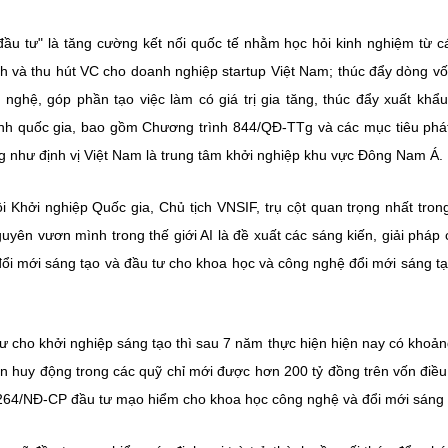
 đầu tư" là tăng cường kết nối quốc tế nhằm học hỏi kinh nghiệm từ 
h và thu hút VC cho doanh nghiệp startup Việt Nam; thúc đẩy dòng v
nghệ, góp phần tạo việc làm có giá trị gia tăng, thúc đẩy xuất khẩ
rình quốc gia, bao gồm Chương trình 844/QĐ-TTg và các mục tiêu phát
ũng như định vị Việt Nam là trung tâm khởi nghiệp khu vực Đông Nam Á.
Khởi nghiệp Quốc gia, Chủ tịch VNSIF, trụ cột quan trọng nhất tron
guyên vươn mình trong thế giới AI là đề xuất các sáng kiến, giải pháp 
đổi mới sáng tạo và đầu tư cho khoa học và công nghệ đổi mới sáng tạ
tư cho khởi nghiệp sáng tạo thì sau 7 năm thực hiện hiện nay có khoả
n huy động trong các quỹ chỉ mới được hơn 200 tỷ đồng trên vốn điều
 264/NĐ-CP đầu tư mạo hiểm cho khoa học công nghệ và đổi mới sáng