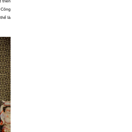
 triển
à Công
thể là