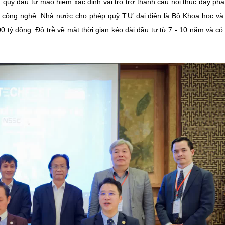
 quỹ đầu tư mạo hiểm xác định vai trò trở thành cầu nối thúc đẩy phát
à công nghệ. Nhà nước cho phép quỹ T.Ư đại diện là Bộ Khoa học v
 tỷ đồng. Độ trễ về mặt thời gian kéo dài đầu tư từ 7 - 10 năm và có 