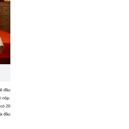
để đầu
i nộp.
 có 20
và đầu