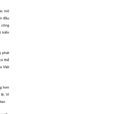
các mô
ốn đầu
u công
 triển
g phát
có thể
o Việt
ng hơn
 lệ.
Vì
 tạo.