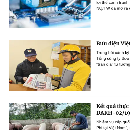
lợi thế cạnh tranh
NQ/TW đã mở ra đị
Bưu điện Việ
Trong bối cảnh kỷ
Tổng công ty Bưu 
“trận địa” tư tưởn
Kết quả thực
DAKH-02/19
Nhiệm vụ cấp quốc
Phi tại Việt Nam