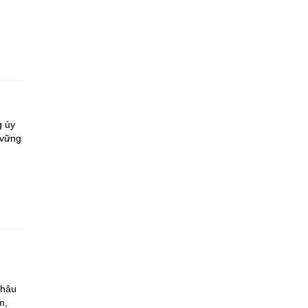
-
g ủy
 vững
Châu
m,