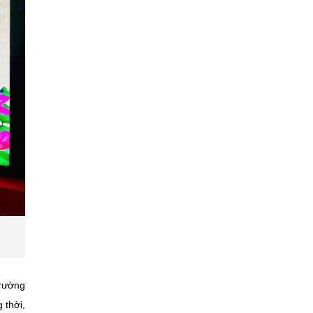
trường
 thời,