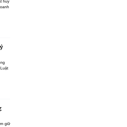
t huy
doanh
kỷ
ông
 Luật
g
ắm giữ