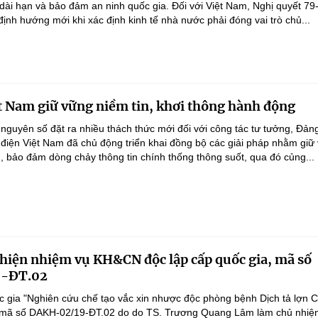
 dài hạn và bảo đảm an ninh quốc gia. Đối với Việt Nam, Nghị quyết 79
nh hướng mới khi xác định kinh tế nhà nước phải đóng vai trò chủ...
t Nam giữ vững niềm tin, khơi thông hành động
 nguyên số đặt ra nhiều thách thức mới đối với công tác tư tưởng, Đản
điện Việt Nam đã chủ động triển khai đồng bộ các giải pháp nhằm giữ
g, bảo đảm dòng chảy thông tin chính thống thông suốt, qua đó củng...
 hiện nhiệm vụ KH&CN độc lập cấp quốc gia, mã số
-ĐT.02
 gia "Nghiên cứu chế tạo vắc xin nhược độc phòng bệnh Dịch tả lợn 
", mã số DAKH-02/19-ĐT.02 do do TS. Trương Quang Lâm làm chủ nhiệ