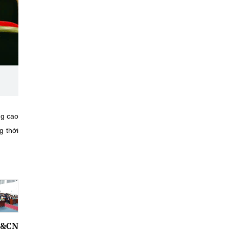
ng cao
g thời
H&CN