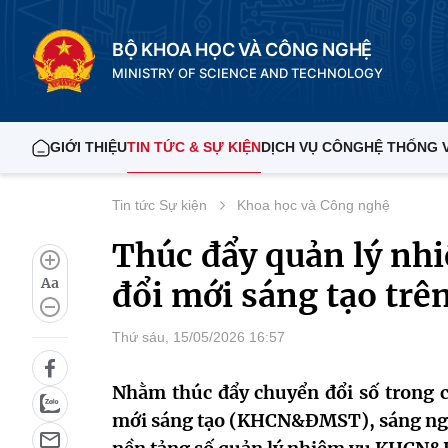
BỘ KHOA HỌC VÀ CÔNG NGHỆ
MINISTRY OF SCIENCE AND TECHNOLOGY
GIỚI THIỆU
TIN TỨC & SỰ KIỆN
DỊCH VỤ CÔNG
HỆ THỐNG 
Tin tức Sự kiện
Khoa học và Công nghệ
Thúc đẩy quản lý nh
Aa
đổi mới sáng tạo trê
Thứ sáu, 15/05/2026 16:57
Nhằm thúc đẩy chuyển đổi số trong c
mới sáng tạo (KHCN&ĐMST), sáng ngà