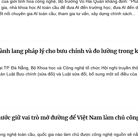
 của giới tinh hoa công nghệ, Bộ trưởng Vũ Hải Quân khẳng định: "Phá
n gia, nhà khoa học AI toàn cầu để đưa AI đến trường học; đưa AI đến 
ết nối chuyên gia AI toàn cầu; tham gia tư vấn, xây dựng chính sách...
ành lang pháp lý cho bưu chính và đo lường trong 
ại TP. Đà Nẵng, Bộ Khoa học và Công nghệ tổ chức Hội nghị truyền th
 án Luật Bưu chính (sửa đổi) và Luật sửa đổi, bổ sung một số điều của
nước giữ vai trò mở đường để Việt Nam làm chủ côn
ông nghệ toàn cầu, quốc gia nào làm chủ được công nghệ nguồn sẽ n