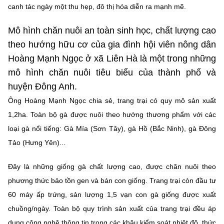
Chọn ngôn ngữ
canh tác ngày một thu hẹp, đô thị hóa diễn ra mạnh mẽ.
Vietnamese
English
Mô hình chăn nuôi an toàn sinh học, chất lượng cao
theo hướng hữu cơ của gia đình hội viên nông dân
Hoàng Mạnh Ngọc ở xã Liên Hà là một trong những
mô hình chăn nuôi tiêu biểu của thành phố và
BỘ KHOA HỌC VÀ CÔNG NGHỆ
huyện Đông Anh.
MINISTRY OF SCIENCE AND TECHNOLOGY
Ông Hoàng Mạnh Ngọc chia sẻ, trang trại có quy mô sản xuất
Điều khoản sử dụng
Theo dõi MST:
Góp ý
1,2ha. Toàn bộ gà được nuôi theo hướng thương phẩm với các
loại gà nổi tiếng: Gà Mía (Sơn Tây), gà Hồ (Bắc Ninh), gà Đông
Cơ quan chủ quản: Bộ Khoa học và Công nghệ (MST)
Tảo (Hưng Yên)...
Chịu trách nhiệm nội dung: Nguyễn Thị Hải Hằng
Giám đốc Trung tâm Truyền thông Khoa học và Công nghệ.
Đây là những giống gà chất lượng cao, được chăn nuôi theo
Liên hệ
phương thức bảo tồn gen và bán con giống. Trang trại còn đầu tư
Địa chỉ: Ban Biên tập Cổng TTĐT - 18 Nguyễn Du, TP. Hà Nội
Điện thoại: 024 3936 9506
60 máy ấp trứng, sản lượng 1,5 vạn con gà giống được xuất
Email:
stc@mst.gov.vn
chuồng/ngày. Toàn bộ quy trình sản xuất của trang trại đều áp
©2026 Bản quyền thuộc Bộ Khoa Học và Công Nghệ
dụng công nghệ thông tin trong các khâu kiểm soát nhiệt độ, thức