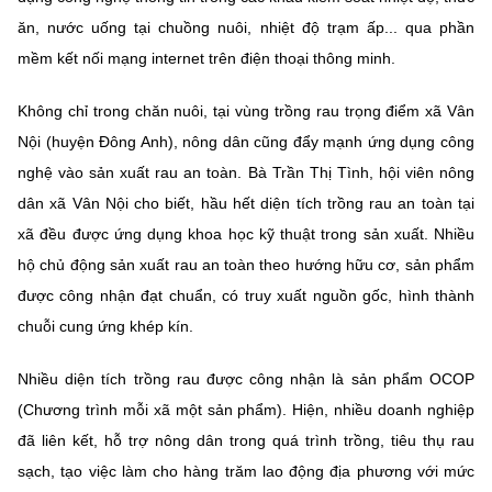
(Ghi rõ nguồn "https://mst.gov.vn" khi phát hành lại thông tin từ
ăn, nước uống tại chuồng nuôi, nhiệt độ trạm ấp... qua phần
website này)
mềm kết nối mạng internet trên điện thoại thông minh.
Không chỉ trong chăn nuôi, tại vùng trồng rau trọng điểm xã Vân
Nội (huyện Đông Anh), nông dân cũng đẩy mạnh ứng dụng công
nghệ vào sản xuất rau an toàn. Bà Trần Thị Tình, hội viên nông
dân xã Vân Nội cho biết, hầu hết diện tích trồng rau an toàn tại
xã đều được ứng dụng khoa học kỹ thuật trong sản xuất. Nhiều
hộ chủ động sản xuất rau an toàn theo hướng hữu cơ, sản phẩm
được công nhận đạt chuẩn, có truy xuất nguồn gốc, hình thành
chuỗi cung ứng khép kín.
Nhiều diện tích trồng rau được công nhận là sản phẩm OCOP
(Chương trình mỗi xã một sản phẩm). Hiện, nhiều doanh nghiệp
đã liên kết, hỗ trợ nông dân trong quá trình trồng, tiêu thụ rau
sạch, tạo việc làm cho hàng trăm lao động địa phương với mức