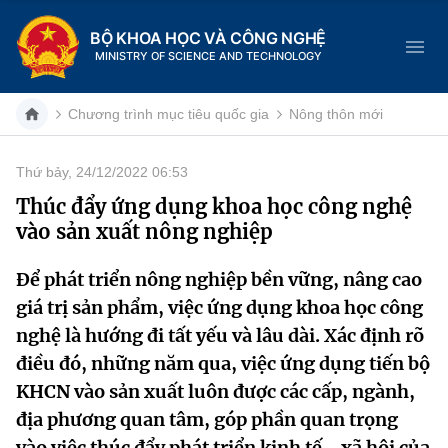
BỘ KHOA HỌC VÀ CÔNG NGHỆ
MINISTRY OF SCIENCE AND TECHNOLOGY
Chương trình mục tiêu quốc gia
Nông thôn mới
Thứ bảy, 24/12/2022 06:53
Danh mục
Thúc đẩy ứng dụng khoa học công nghệ
vào sản xuất nông nghiệp
Trang chủ
Để phát triển nông nghiệp bền vững, nâng cao
Giới thiệu
giá trị sản phẩm, việc ứng dụng khoa học công
Chức năng nhiệm vụ
Tin tức sự kiện
nghệ là hướng đi tất yếu và lâu dài. Xác định rõ
điều đó, những năm qua, việc ứng dụng tiến bộ
Dịch vụ công
Cơ cấu tổ chức
Khoa học và Công nghệ
KHCN vào sản xuất luôn được các cấp, ngành,
địa phương quan tâm, góp phần quan trọng
Hệ thống văn bản
Lịch sử phát triển
Đổi mới sáng tạo
vào việc thúc đẩy phát triển kinh tế - xã hội của