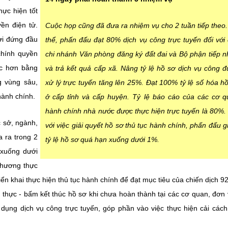
ực hiện tốt
ền điện tử.
Cuộc họp cũng đã đưa ra nhiệm vụ cho 2 tuần tiếp theo
ười đứng đầu
thể, phấn đấu đạt 80% dịch vụ công trực tuyến đối với 
chính quyền
chi nhánh Văn phòng đăng ký đất đai và Bộ phận tiếp n
ốc hơn bằng
và trả kết quả cấp xã. Nâng tỷ lệ hồ sơ dịch vụ công 
g vùng sâu,
xử lý trực tuyến tăng lên 25%. Đạt 100% tỷ lệ số hóa hô
 hành chính.
ở cấp tỉnh và cấp huyện. Tỷ lệ báo cáo của các cơ 
hành chính nhà nước được thực hiện trực tuyến là 80%. 
c sở, ngành,
với việc giải quyết hồ sơ thủ tục hành chính, phấn đấu g
 ra trong 2
tỷ lệ hồ sơ quá hạn xuống dưới 1%.
% xuống dưới
 phương thực
triển khai thực hiện thủ tục hành chính để đạt mục tiêu của chiến dịch 9
 thực - bấm kết thúc hồ sơ khi chưa hoàn thành tại các cơ quan, đơn v
dụng dịch vụ công trực tuyến, góp phần vào việc thực hiện cải các