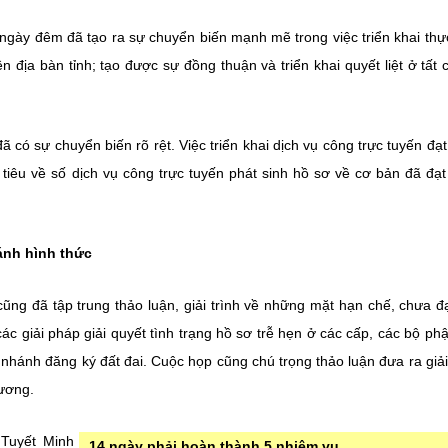
 ngày đêm đã tạo ra sự chuyển biến mạnh mẽ trong việc triển khai thự
địa bàn tỉnh; tạo được sự đồng thuận và triển khai quyết liệt ở tất c
 có sự chuyển biến rõ rệt. Việc triển khai dịch vụ công trực tuyến đạ
ỉ tiêu về số dịch vụ công trực tuyến phát sinh hồ sơ về cơ bản đã đạ
ánh hình thức
ũng đã tập trung thảo luận, giải trình về những mặt hạn chế, chưa đ
ác giải pháp giải quyết tình trạng hồ sơ trễ hẹn ở các cấp, các bộ phậ
 nhánh đăng ký đất đai. Cuộc họp cũng chú trọng thảo luận đưa ra giả
hương.
 Tuyết Minh
14 ngày phải hoàn thành 5 nhiệm vụ