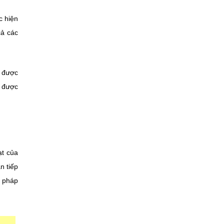
c hiện
ả các
t được
t được
ạt của
n tiếp
i pháp