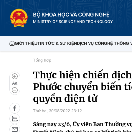
BỘ KHOA HỌC VÀ CÔNG NGHỆ
MINISTRY OF SCIENCE AND TECHNOLOGY
GIỚI THIỆU
TIN TỨC & SỰ KIỆN
DỊCH VỤ CÔNG
HỆ THỐNG 
Tổng hợp
Thực hiện chiến dịc
Aa
Phước chuyển biến tí
quyền điện tử
Thứ ba, 30/08/2022 23:12
Sáng nay 23/6, Ủy viên Ban Thường v