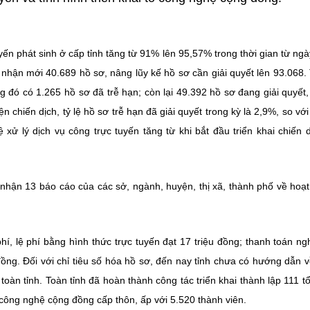
uyến phát sinh ở cấp tỉnh tăng từ 91% lên 95,57% trong thời gian từ ngà
 nhận mới 40.689 hồ sơ, nâng lũy kế hồ sơ cần giải quyết lên 93.068
g đó có 1.265 hồ sơ đã trễ hạn; còn lại 49.392 hồ sơ đang giải quyết
hiến dịch, tỷ lệ hồ sơ trễ hạn đã giải quyết trong kỳ là 2,9%, so với
 xử lý dịch vụ công trực tuyến tăng từ khi bắt đầu triển khai chiến d
nhận 13 báo cáo của các sở, ngành, huyện, thị xã, thành phố về hoạ
hí, lệ phí bằng hình thức trực tuyến đạt 17 triệu đồng; thanh toán ng
đồng. Đối với chỉ tiêu số hóa hồ sơ, đến nay tỉnh chưa có hướng dẫn v
oàn tỉnh. Toàn tỉnh đã hoàn thành công tác triển khai thành lập 111 t
 công nghệ cộng đồng cấp thôn, ấp với 5.520 thành viên.