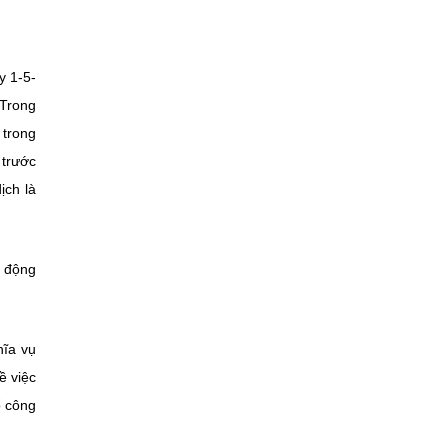
y 1-5-
. Trong
, trong
 trước
ịch là
t động
hĩa vụ
ề việc
ổ công