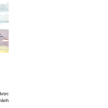
 được
 hành