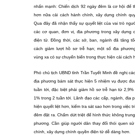
nhấn mạnh: Chiến dịch 92 ngày đêm là cơ hội để th
hơn nữa cải cách hành chính, xây dựng chính quy
Qua đây đã nhận thấy sự quyết liệt của vai trò ng
các cơ quan, đơn vị, địa phương trong xây dựng 
điện tử. Đồng thời, các sở, ban, ngành đã tăng t
cách giảm lượt hồ sơ trễ hạn; một số địa phươn
vùng xa có sự chuyển biến trong thực hiện cải cách
Phó chủ tịch UBND tỉnh Trần Tuyết Minh đề nghị cá
địa phương bám sát thực hiện 5 nhiệm vụ được đưa
tuần tới, đặc biệt phải giảm hồ sơ trễ hạn từ 2,9
1% trong 2 tuần tới. Lãnh đạo các cấp, ngành, địa
hiện quyết liệt hơn, kiểm tra sát sao hơn trong việc 
đêm đặt ra. Chấm dứt triệt để hình thức không trung
phương. Cần giúp người dân thay đổi thói quen sử 
chính, xây dựng chính quyền điện tử dễ dàng hơn.