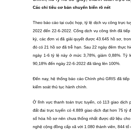
Các chỉ tiêu cơ bản chuyển biến rõ nét
Theo báo cáo tại cuộc họp, tỷ lệ dịch vụ công trực t
2022 đến 22-6-2022. Cổng dịch vụ công tỉnh đã tiếp
kỳ, các đơn vị đã giải quyết được 43.645 hồ sơ, tron
đó có 21 hồ sơ đã trễ hạn. Sau 22 ngày đêm thực hiện c
ngày 1-6 tỷ lệ này ở mức 3,78%, giảm 0,88%. Tỷ lệ
90,18% đến ngày 22-6-2022 đã tăng lên 100%.
Đến nay, hệ thống báo cáo Chính phủ GRIS đã tiếp 
kiểm soát thủ tục hành chính.
Ở lĩnh vực thanh toán trực tuyến, có 113 giao dịch p
đất đai trực tuyến có 4.889 giao dịch đạt hơn 75 tỷ 
số hóa hồ sơ nên chưa thống nhất được dữ liệu cho t
nghệ cộng đồng cấp xã với 1.080 thành viên, 844 tổ