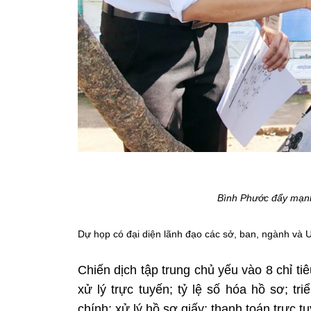
Bình Phước đẩy mạnh 
Dự họp có đại diện lãnh đạo các sở, ban, ngành và U
Chiến dịch tập trung chủ yếu vào 8 chỉ t
xử lý trực tuyến; tỷ lệ số hóa hồ sơ; tr
chính; xử lý hồ sơ giấy; thanh toán trực t