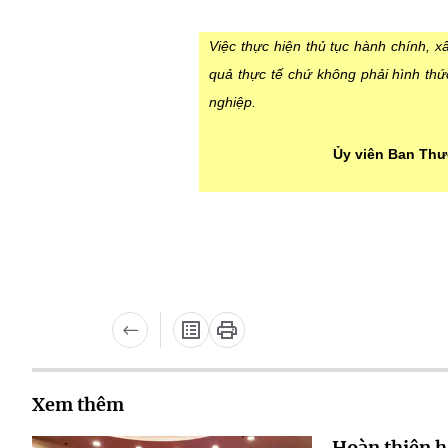
Việc thực hiện thủ tục hành chính, x
quả thực tế chứ không phải hình th
nghiệp.
Ủy viên Ban Thư
Xem thêm
Hoàn thiện h