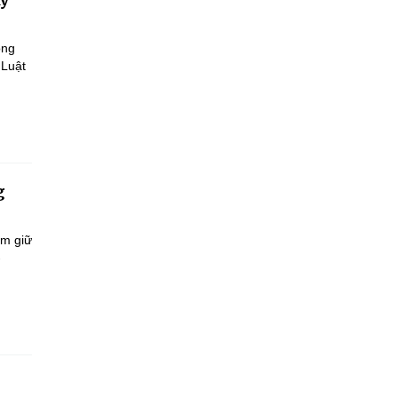
ông
 Luật
g
ắm giữ
-