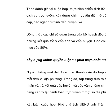
Theo đánh giá tại cuộc họp, thực hiện chiến dịch 92
dịch vụ trực tuyến, xây dựng chính quyền điện tử trên 
cấp, các ngành từ tỉnh đến huyện, xã.
Đồng thời, các chỉ số quan trọng của kế hoạch đều đã
những kết quả tốt ở cấp tỉnh và cấp huyện. Các ch
mục tiêu 80%.
Xây dựng chính quyền điện tử phải thực chất, tr
Ngoài những mặt đạt được, các thành viên dự họp c
mỗi đơn vị, địa phương. Trong đó, tập trung đưa ra c
nhận và trả kết quả cấp huyện và các văn phòng chi
nâng cao tỷ lệ thanh toán trực tuyến ở một số địa p
Kết luận cuộc họp, Phó chủ tịch UBND tỉnh Trần