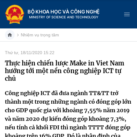
BỘ KHOA HỌC VÀ CÔNG NGHỆ
MINISTRY OF SCIENCE AND TECHNOLOGY
Nhiệm vụ trọng tâm
Thứ tư, 18/11/2020 15:22
Danh mục
Thực hiện chiến lược Make in Viet Nam
hướng tới một nền công nghiệp ICT tự
Trang chủ
chủ
Giới thiệu
Công nghiệp ICT đã đưa ngành TT&TT trở
thành một trong những ngành có đóng góp lớn
Chức năng nhiệm vụ
Tin tức sự kiện
cho GDP quốc gia với khoảng 7,55% năm 2019
Dịch vụ công
Cơ cấu tổ chức
Khoa học và Công nghệ
và năm 2020 dự kiến đóng góp khoảng 7,3%,
nếu tính cả khối FDI thì ngành TTTT đóng góp
Hệ thống văn bản
Lịch sử phát triển
Đổi mới sáng tạo
khoảng trên 16% GDP. Đó là nhận định của