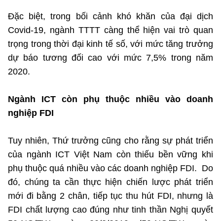
(Ghi rõ nguồn "https://mst.gov.vn" khi phát hành lại thông tin từ
website này)
Đặc biệt, trong bối cảnh khó khăn của đại dịch
Covid-19, ngành TTTT càng thể hiện vai trò quan
trọng trong thời đại kinh tế số, với mức tăng trưởng
dự báo tương đối cao với mức 7,5% trong năm
2020.
Ngành ICT còn phụ thuộc nhiều vào doanh
nghiệp FDI
Tuy nhiên, Thứ trưởng cũng cho rằng sự phát triển
của ngành ICT Việt Nam còn thiếu bền vững khi
phụ thuộc quá nhiều vào các doanh nghiệp FDI. Do
đó, chúng ta cần thực hiện chiến lược phát triển
mới đi bằng 2 chân, tiếp tục thu hút FDI, nhưng là
FDI chất lượng cao đúng như tinh thần Nghị quyết