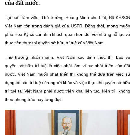
của đất nước.
MST IOFFICE
Văn bản QPPL
Sở Khoa học và Công nghệ
Chuyển đổi số
Tại buổi làm việc, Thứ trưởng Hoàng Minh cho biết, Bộ KH&CN
THỐNG KÊ
Văn bản chỉ đạo điều hành
Bưu chính, Viễn thông
Việt Nam tôn trọng đánh giá của USTR. Đồng thời, mong muốn
Multimedia
phía Hoa Kỳ có cái nhìn khách quan hơn đối với những nỗ lực và
Khoa học và Công nghệ
Lấy ý kiến người dân về dự thảo VBQPPL
Sở hữu trí tuệ
thực tiễn thực thi quyền sở hữu trí tuệ của Việt Nam.
THƯ ĐIỆN TỬ
Đổi mới sáng tạo
Tiêu chuẩn, đo lường, chất lượng
Thứ trưởng nhấn mạnh, Việt Nam xác định thực thi, bảo vệ
Khác
Chuyển đổi số
quyền sở hữu trí tuệ là việc phải làm vì sự phát triển của đất
Năng lượng nguyên tử
Videos
nước. Việt Nam muốn phát triển thì không thể dựa trên việc sử
Bưu chính, Viễn thông
dụng tài sản trí tuệ của người khác và việc thực thi quyền sở hữu
Tin tổng hợp
Infographic
trí tuệ tại Việt Nam phải được triển khai liên tục, kiên trì, không
Sở hữu trí tuệ
Tin địa phương
Ảnh
theo phong trào hay từng đợt.
Tiêu chuẩn, đo lường, chất lượng
Voice
Năng lượng nguyên tử
Nhiệm vụ trọng tâm