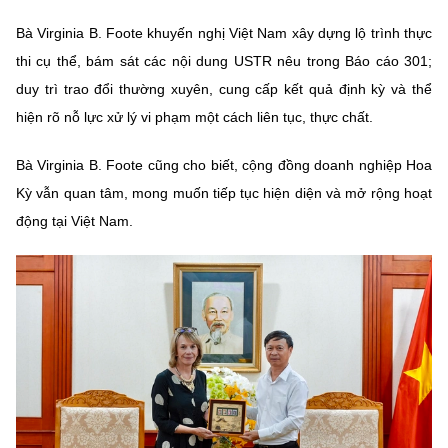
(Ghi rõ nguồn "https://mst.gov.vn" khi phát hành lại thông tin từ
website này)
Bà Virginia B. Foote khuyến nghị Việt Nam xây dựng lộ trình thực
thi cụ thể, bám sát các nội dung USTR nêu trong Báo cáo 301;
duy trì trao đổi thường xuyên, cung cấp kết quả định kỳ và thể
hiện rõ nỗ lực xử lý vi phạm một cách liên tục, thực chất.
Bà Virginia B. Foote cũng cho biết, cộng đồng doanh nghiệp Hoa
Kỳ vẫn quan tâm, mong muốn tiếp tục hiện diện và mở rộng hoạt
động tại Việt Nam.