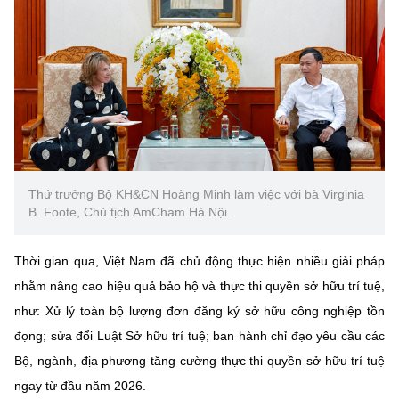
Chọn ngôn ngữ
Vietnamese
English
BỘ KHOA HỌC VÀ CÔNG NGHỆ
MINISTRY OF SCIENCE AND TECHNOLOGY
Điều khoản sử dụng
Theo dõi MST:
Góp ý
Thứ trưởng Bộ KH&CN Hoàng Minh làm việc với bà Virginia
B. Foote, Chủ tịch AmCham Hà Nội.
Cơ quan chủ quản: Bộ Khoa học và Công nghệ (MST)
Thời gian qua, Việt Nam đã chủ động thực hiện nhiều giải pháp
Chịu trách nhiệm nội dung: Nguyễn Thị Hải Hằng
Giám đốc Trung tâm Truyền thông Khoa học và Công nghệ.
nhằm nâng cao hiệu quả bảo hộ và thực thi quyền sở hữu trí tuệ,
Liên hệ
như: Xử lý toàn bộ lượng đơn đăng ký sở hữu công nghiệp tồn
Địa chỉ: Ban Biên tập Cổng TTĐT - 18 Nguyễn Du, TP. Hà Nội
đọng; sửa đổi Luật Sở hữu trí tuệ; ban hành chỉ đạo yêu cầu các
Điện thoại: 024 3936 9506
Bộ, ngành, địa phương tăng cường thực thi quyền sở hữu trí tuệ
Email:
stc@mst.gov.vn
©2026 Bản quyền thuộc Bộ Khoa Học và Công Nghệ
ngay từ đầu năm 2026.