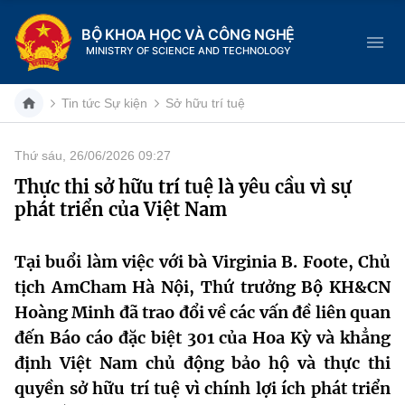
BỘ KHOA HỌC VÀ CÔNG NGHỆ
MINISTRY OF SCIENCE AND TECHNOLOGY
Tin tức Sự kiện
Sở hữu trí tuệ
Thứ sáu, 26/06/2026 09:27
Danh mục
Thực thi sở hữu trí tuệ là yêu cầu vì sự
phát triển của Việt Nam
Trang chủ
Giới thiệu
Tại buổi làm việc với bà Virginia B. Foote, Chủ
tịch AmCham Hà Nội, Thứ trưởng Bộ KH&CN
Chức năng nhiệm vụ
Tin tức sự kiện
Hoàng Minh đã trao đổi về các vấn đề liên quan
đến Báo cáo đặc biệt 301 của Hoa Kỳ và khẳng
Dịch vụ công
Cơ cấu tổ chức
Khoa học và Công nghệ
định Việt Nam chủ động bảo hộ và thực thi
Hệ thống văn bản
quyền sở hữu trí tuệ vì chính lợi ích phát triển
Lịch sử phát triển
Đổi mới sáng tạo