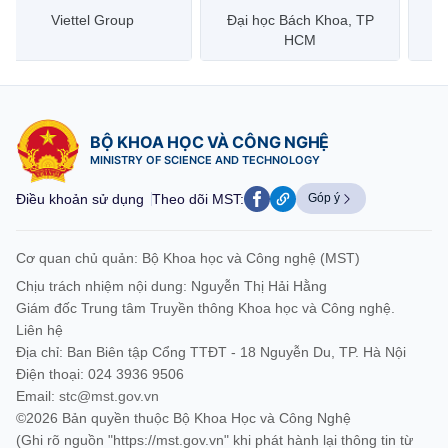
Đại học Bách Khoa, TP
Bưu điện Việt Nam –
Công
HCM
Vietnam Post
BỘ KHOA HỌC VÀ CÔNG NGHỆ
MINISTRY OF SCIENCE AND TECHNOLOGY
Điều khoản sử dụng
Theo dõi MST:
Góp ý
Cơ quan chủ quản: Bộ Khoa học và Công nghệ (MST)
Chịu trách nhiệm nội dung: Nguyễn Thị Hải Hằng
Giám đốc Trung tâm Truyền thông Khoa học và Công nghệ.
Liên hệ
Địa chỉ: Ban Biên tập Cổng TTĐT - 18 Nguyễn Du, TP. Hà Nội
Điện thoại: 024 3936 9506
Email:
stc@mst.gov.vn
©2026 Bản quyền thuộc Bộ Khoa Học và Công Nghệ
(Ghi rõ nguồn "https://mst.gov.vn" khi phát hành lại thông tin từ