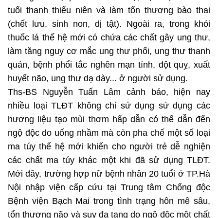
tuổi thanh thiếu niên và làm tổn thương bào thai
(chết lưu, sinh non, dị tật). Ngoài ra, trong khói
thuốc lá thế hệ mới có chứa các chất gây ung thư,
làm tăng nguy cơ mắc ung thư phổi, ung thư thanh
quản, bệnh phổi tắc nghẽn mạn tính, đột quỵ, xuất
huyết não, ung thư dạ dày... ở người sử dụng.
Ths-BS Nguyễn Tuấn Lâm cảnh báo, hiện nay
nhiều loại TLĐT không chỉ sử dụng sử dụng các
hương liệu tạo mùi thơm hấp dẫn có thể dẫn đến
ngộ độc do uống nhầm mà còn pha chế một số loại
ma túy thế hệ mới khiến cho người trẻ dễ nghiện
các chất ma túy khác một khi đã sử dụng TLĐT.
Mới đây, trường hợp nữ bệnh nhân 20 tuổi ở TP.Hà
Nội nhập viện cấp cứu tại Trung tâm Chống độc
Bệnh viện Bạch Mai trong tình trạng hôn mê sâu,
tổn thương não và suy đa tạng do ngộ độc một chất