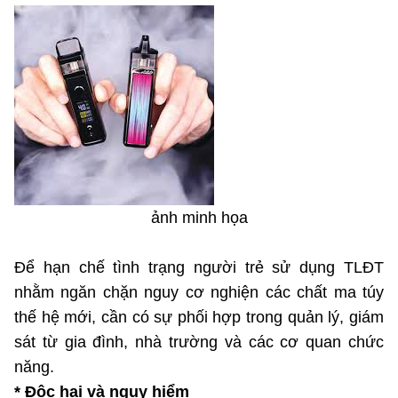
MST IOFFICE
Văn bản QPPL
Sở Khoa học và Công nghệ
Chuyển đổi số
THỐNG KÊ
Văn bản chỉ đạo điều hành
Bưu chính, Viễn thông
Multimedia
Khoa học và Công nghệ
Lấy ý kiến người dân về dự thảo VBQPPL
Sở hữu trí tuệ
THƯ ĐIỆN TỬ
Đổi mới sáng tạo
Tiêu chuẩn, đo lường, chất lượng
Khác
Chuyển đổi số
Năng lượng nguyên tử
Videos
ảnh minh họa
Bưu chính, Viễn thông
Tin tổng hợp
Infographic
Để hạn chế tình trạng người trẻ sử dụng TLĐT
Sở hữu trí tuệ
Tin địa phương
Ảnh
nhằm ngăn chặn nguy cơ nghiện các chất ma túy
thế hệ mới, cần có sự phối hợp trong quản lý, giám
Tiêu chuẩn, đo lường, chất lượng
Voice
sát từ gia đình, nhà trường và các cơ quan chức
Năng lượng nguyên tử
năng.
Nhiệm vụ trọng tâm
* Độc hại và nguy hiểm