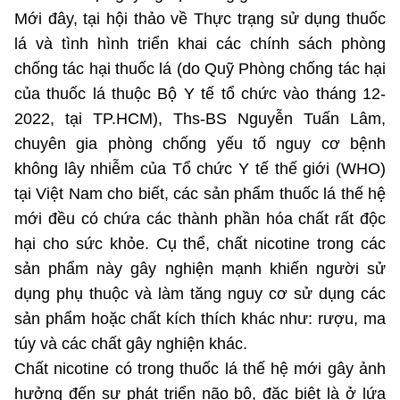
(Ghi rõ nguồn "https://mst.gov.vn" khi phát hành lại thông tin từ
Mới đây, tại hội thảo về Thực trạng sử dụng thuốc
website này)
lá và tình hình triển khai các chính sách phòng
chống tác hại thuốc lá (do Quỹ Phòng chống tác hại
của thuốc lá thuộc Bộ Y tế tổ chức vào tháng 12-
2022, tại TP.HCM), Ths-BS Nguyễn Tuấn Lâm,
chuyên gia phòng chống yếu tố nguy cơ bệnh
không lây nhiễm của Tổ chức Y tế thế giới (WHO)
tại Việt Nam cho biết, các sản phẩm thuốc lá thế hệ
mới đều có chứa các thành phần hóa chất rất độc
hại cho sức khỏe. Cụ thể, chất nicotine trong các
sản phẩm này gây nghiện mạnh khiến người sử
dụng phụ thuộc và làm tăng nguy cơ sử dụng các
sản phẩm hoặc chất kích thích khác như: rượu, ma
túy và các chất gây nghiện khác.
Chất nicotine có trong thuốc lá thế hệ mới gây ảnh
hưởng đến sự phát triển não bộ, đặc biệt là ở lứa