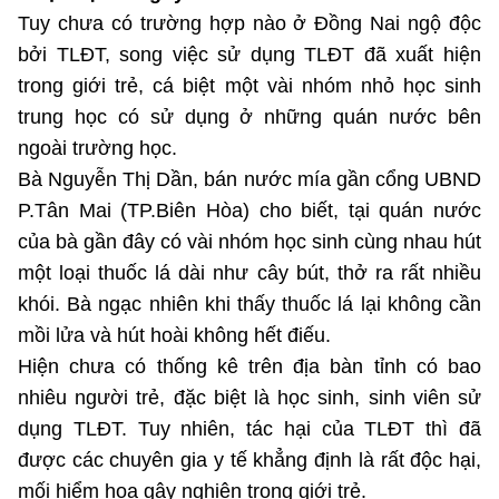
Chọn ngôn ngữ
Tuy chưa có trường hợp nào ở Đồng Nai ngộ độc
bởi TLĐT, song việc sử dụng TLĐT đã xuất hiện
Vietnamese
English
trong giới trẻ, cá biệt một vài nhóm nhỏ học sinh
trung học có sử dụng ở những quán nước bên
ngoài trường học.
BỘ KHOA HỌC VÀ CÔNG NGHỆ
Bà Nguyễn Thị Dần, bán nước mía gần cổng UBND
MINISTRY OF SCIENCE AND TECHNOLOGY
P.Tân Mai (TP.Biên Hòa) cho biết, tại quán nước
Điều khoản sử dụng
Theo dõi MST:
Góp ý
của bà gần đây có vài nhóm học sinh cùng nhau hút
một loại thuốc lá dài như cây bút, thở ra rất nhiều
Cơ quan chủ quản: Bộ Khoa học và Công nghệ (MST)
khói. Bà ngạc nhiên khi thấy thuốc lá lại không cần
Chịu trách nhiệm nội dung: Nguyễn Thị Hải Hằng
mồi lửa và hút hoài không hết điếu.
Giám đốc Trung tâm Truyền thông Khoa học và Công nghệ.
Hiện chưa có thống kê trên địa bàn tỉnh có bao
Liên hệ
nhiêu người trẻ, đặc biệt là học sinh, sinh viên sử
Địa chỉ: Ban Biên tập Cổng TTĐT - 18 Nguyễn Du, TP. Hà Nội
dụng TLĐT. Tuy nhiên, tác hại của TLĐT thì đã
Điện thoại: 024 3936 9506
Email:
stc@mst.gov.vn
được các chuyên gia y tế khẳng định là rất độc hại,
©2026 Bản quyền thuộc Bộ Khoa Học và Công Nghệ
mối hiểm họa gây nghiện trong giới trẻ.