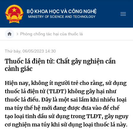
BỘ KHOA HỌC VÀ CÔNG NGHỆ
MINISTRY OF SCIENCE AND TECHNOLOGY
Phòng chống tác hại của thuốc lá
Thứ bảy, 06/05/2023 14:30
Danh mục
Thuốc lá điện tử: Chất gây nghiện cần
cảnh giác
Trang chủ
Hiện nay, không ít người trẻ cho rằng, sử dụng
Giới thiệu
thuốc lá điện tử (TLĐT) không gây hại như
Chức năng nhiệm vụ
Tin tức sự kiện
thuốc lá điếu. Đây là một sai lầm khi nhiều loại
ma túy thế hệ mới đang được đưa vào để chế
Dịch vụ công
Cơ cấu tổ chức
Khoa học và Công nghệ
tạo loại tinh dầu sử dụng trong TLĐT, gây nguy
cơ nghiện ma túy khi sử dụng loại thuốc lá này.
Hệ thống văn bản
Lịch sử phát triển
Đổi mới sáng tạo