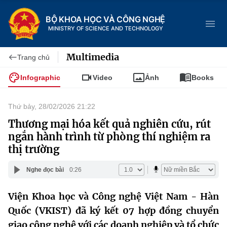
BỘ KHOA HỌC VÀ CÔNG NGHỆ
MINISTRY OF SCIENCE AND TECHNOLOGY
Multimedia
Trang chủ
Infographic
Video
Ảnh
Books
Danh mục
Thứ bảy, 28/02/2026 21:22
Trang chủ
Thương mại hóa kết quả nghiên cứu, rút
ngắn hành trình từ phòng thí nghiệm ra
Giới thiệu
thị trường
Chức năng nhiệm vụ
Tin tức sự kiện
Nghe đọc bài
0:26
Dịch vụ công
Cơ cấu tổ chức
Khoa học và Công nghệ
Viện Khoa học và Công nghệ Việt Nam - Hàn
Quốc (VKIST) đã ký kết 07 hợp đồng chuyển
Hệ thống văn bản
Lịch sử phát triển
Đổi mới sáng tạo
giao công nghệ với các doanh nghiệp và tổ chức