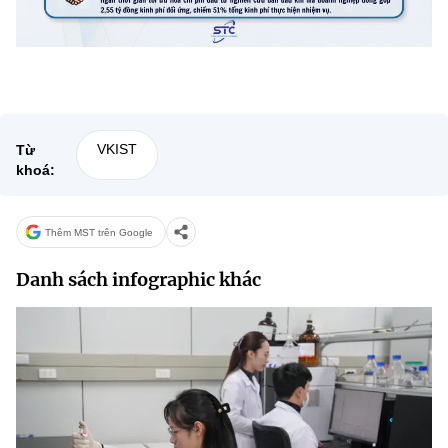
(Ghi rõ nguồn "https://mst.gov.vn" khi phát hành lại thông tin từ
website này)
VKIST
Từ
khoá:
Thêm MST trên Google
Danh sách infographic khác