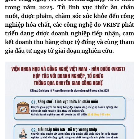
trong năm 2025. Từ lĩnh vực thức ăn chăn
MST IOFFICE
Văn bản QPPL
Sở Khoa học và Công nghệ
Chuyển đổi số
nuôi, dược phẩm, chăm sóc sức khỏe đến công
THỐNG KÊ
Văn bản chỉ đạo điều hành
nghiệp hóa chất, các công nghệ do VKIST phát
Bưu chính, Viễn thông
triển đang được doanh nghiệp tiếp nhận, cam
Multimedia
Khoa học và Công nghệ
Lấy ý kiến người dân về dự thảo VBQPPL
Sở hữu trí tuệ
kết doanh thu hàng chục tỷ đồng và cùng tham
THƯ ĐIỆN TỬ
gia đầu tư ngay từ giai đoạn nghiên cứu.
Đổi mới sáng tạo
Tiêu chuẩn, đo lường, chất lượng
Khác
Chuyển đổi số
Năng lượng nguyên tử
Videos
Bưu chính, Viễn thông
Tin tổng hợp
Infographic
Sở hữu trí tuệ
Tin địa phương
Ảnh
Tiêu chuẩn, đo lường, chất lượng
Voice
Năng lượng nguyên tử
Nhiệm vụ trọng tâm