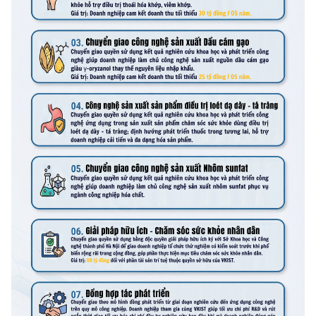
Chọn ngôn ngữ
Vietnamese
English
BỘ KHOA HỌC VÀ CÔNG NGHỆ
MINISTRY OF SCIENCE AND TECHNOLOGY
Điều khoản sử dụng
Theo dõi MST:
Góp ý
Cơ quan chủ quản: Bộ Khoa học và Công nghệ (MST)
Chịu trách nhiệm nội dung: Nguyễn Thị Hải Hằng
Giám đốc Trung tâm Truyền thông Khoa học và Công nghệ.
Liên hệ
Địa chỉ: Ban Biên tập Cổng TTĐT - 18 Nguyễn Du, TP. Hà Nội
Điện thoại: 024 3936 9506
Email:
stc@mst.gov.vn
©2026 Bản quyền thuộc Bộ Khoa Học và Công Nghệ