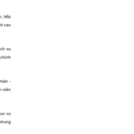
, tiếp
ời cao
ịch vụ
 chính
Đoàn -
h niên
hục vụ
 phong