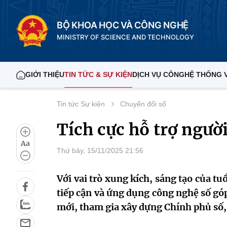
BỘ KHOA HỌC VÀ CÔNG NGHỆ
MINISTRY OF SCIENCE AND TECHNOLOGY
GIỚI THIỆU
TIN TỨC & SỰ KIỆN
DỊCH VỤ CÔNG
HỆ THỐNG 
Tin tức Sự kiện
Chuyển đổi số
Tích cực hỗ trợ ngườ
Aa
Thứ bảy, 15/11/2025 21:56
Với vai trò xung kích, sáng tạo của tu
tiếp cận và ứng dụng công nghệ số góp
mới, tham gia xây dựng Chính phủ số, 