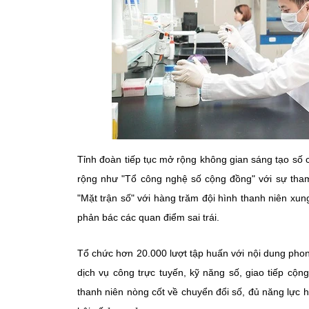
Tỉnh đoàn tiếp tục mở rộng không gian sáng tạo số c
rộng như "Tổ công nghệ số cộng đồng" với sự tham
"Mặt trận số" với hàng trăm đội hình thanh niên xung 
phản bác các quan điểm sai trái.
Tổ chức hơn 20.000 lượt tập huấn với nội dung phon
dịch vụ công trực tuyến, kỹ năng số, giao tiếp cộ
thanh niên nòng cốt về chuyển đổi số, đủ năng lực 