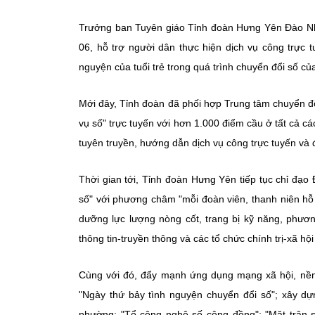
Trưởng ban Tuyên giáo Tỉnh đoàn Hưng Yên Đào Nhật
06, hỗ trợ người dân thực hiện dịch vụ công trực 
nguyện của tuổi trẻ trong quá trình chuyển đổi số của
Mới đây, Tỉnh đoàn đã phối hợp Trung tâm chuyển đổ
vụ số" trực tuyến với hơn 1.000 điểm cầu ở tất cả 
tuyên truyền, hướng dẫn dịch vụ công trực tuyến và đ
Thời gian tới, Tỉnh đoàn Hưng Yên tiếp tục chỉ đạo
số" với phương châm "mỗi đoàn viên, thanh niên hỗ 
dưỡng lực lượng nòng cốt, trang bị kỹ năng, phươ
thông tin-truyền thông và các tổ chức chính trị-xã hộ
Cùng với đó, đẩy mạnh ứng dụng mạng xã hội, nền 
"Ngày thứ bảy tình nguyện chuyển đổi số"; xây dự
phường; "Tổ công nghệ số cộng đồng"; "Mặt trận số