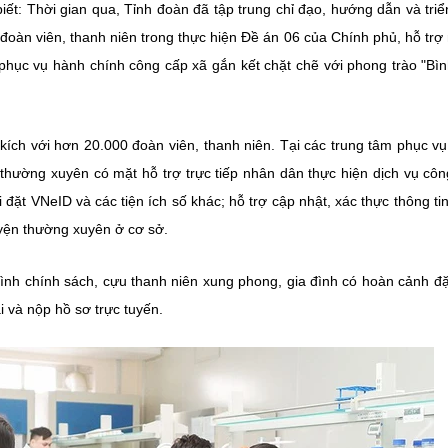
t: Thời gian qua, Tỉnh đoàn đã tập trung chỉ đạo, hướng dẫn và triể
 đoàn viên, thanh niên trong thực hiện Đề án 06 của Chính phủ, hỗ trợ
m phục vụ hành chính công cấp xã gắn kết chặt chẽ với phong trào "Bì
 kích với hơn 20.000 đoàn viên, thanh niên. Tại các trung tâm phục v
 thường xuyên có mặt hỗ trợ trực tiếp nhân dân thực hiện dịch vụ côn
 đặt VNeID và các tiện ích số khác; hỗ trợ cập nhật, xác thực thông ti
yện thường xuyên ở cơ sở.
đình chính sách, cựu thanh niên xung phong, gia đình có hoàn cảnh đặ
 và nộp hồ sơ trực tuyến.