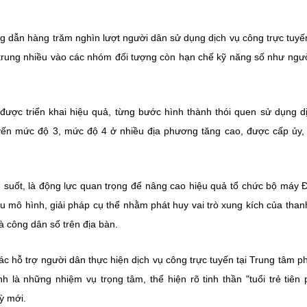
g dẫn hàng trăm nghìn lượt người dân sử dụng dịch vụ công trực tuyến
p trung nhiều vào các nhóm đối tượng còn hạn chế kỹ năng số như ngư
được triển khai hiệu quả, từng bước hình thành thói quen sử dụng d
uyến mức độ 3, mức độ 4 ở nhiều địa phương tăng cao, được cấp ủy,
n suốt, là động lực quan trọng để nâng cao hiệu quả tổ chức bộ máy 
ều mô hình, giải pháp cụ thể nhằm phát huy vai trò xung kích của than
à công dân số trên địa bàn.
ác hỗ trợ người dân thực hiện dịch vụ công trực tuyến tại Trung tâm p
là những nhiệm vụ trọng tâm, thể hiện rõ tinh thần "tuổi trẻ tiên
ỳ mới.