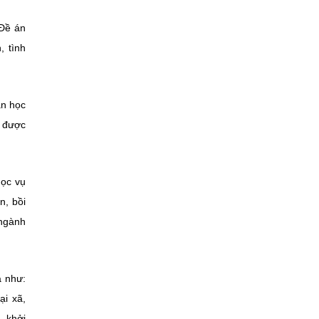
 Đề án
, tình
ân học
n được
học vụ
n, bồi
 ngành
ả như:
ại xã,
, khởi