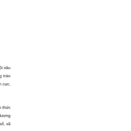
ội sâu
g trào
h cực,
n thức
 lượng
số, xã