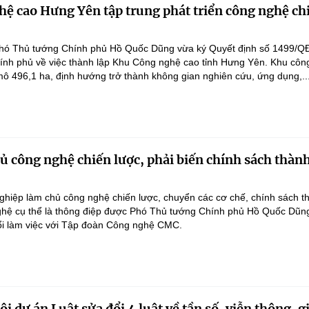
ệ cao Hưng Yên tập trung phát triển công nghệ ch
hó Thủ tướng Chính phủ Hồ Quốc Dũng vừa ký Quyết định số 1499/Q
ính phủ về việc thành lập Khu Công nghệ cao tỉnh Hưng Yên. Khu côn
ô 496,1 ha, định hướng trở thành không gian nghiên cứu, ứng dụng,..
 công nghệ chiến lược, phải biến chính sách thàn
hiệp làm chủ công nghệ chiến lược, chuyển các cơ chế, chính sách t
hệ cụ thể là thông điệp được Phó Thủ tướng Chính phủ Hồ Quốc Dũn
ổi làm việc với Tập đoàn Công nghệ CMC.
i dự án Luật sửa đổi 4 luật về tần số, viễn thông, g