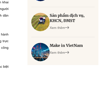
n khai
 người
Sản phẩm dịch vụ,
nh dân
KHCN, ĐMST
Xem thêm
ụ hành
g trực
Make in VietNam
n công
Xem thêm
c biệt