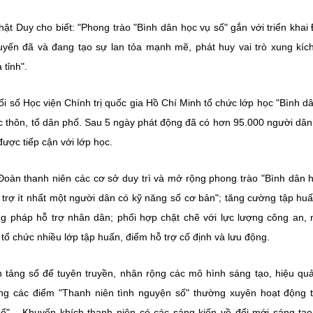
 Duy cho biết: "Phong trào "Bình dân học vụ số" gắn với triển khai
tuyến đã và đang tạo sự lan tỏa mạnh mẽ, phát huy vai trò xung kích
 tỉnh".
i số Học viện Chính trị quốc gia Hồ Chí Minh tổ chức lớp học "Bình d
các thôn, tổ dân phố. Sau 5 ngày phát động đã có hơn 95.000 người dâ
ược tiếp cận với lớp học.
 Đoàn thanh niên các cơ sở duy trì và mở rộng phong trào "Bình dân 
trợ ít nhất một người dân có kỹ năng số cơ bản"; tăng cường tập huấ
ng pháp hỗ trợ nhân dân; phối hợp chặt chẽ với lực lượng công an,
i tổ chức nhiều lớp tập huấn, điểm hỗ trợ cố định và lưu động.
tảng số để tuyên truyền, nhân rộng các mô hình sáng tạo, hiệu qu
ng các điểm "Thanh niên tình nguyện số" thường xuyên hoạt động t
"... Khuyến khích thanh niên có các sáng kiến về đổi mới sáng tạo