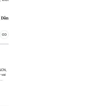
 Dân
H&CN,
 vai
..