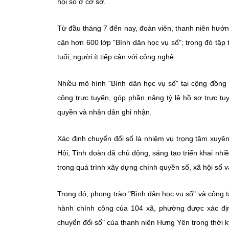
hội số ở cơ sở.
Từ đầu tháng 7 đến nay, đoàn viên, thanh niên hướn
cận hơn 600 lớp "Bình dân học vụ số"; trong đó tậ
tuổi, người ít tiếp cận với công nghệ.
Nhiều mô hình "Bình dân học vụ số" tại cộng đồng 
công trực tuyến, góp phần nâng tỷ lệ hồ sơ trực t
quyền và nhân dân ghi nhận.
Xác định chuyển đổi số là nhiệm vụ trọng tâm xuyê
Hội, Tỉnh đoàn đã chủ động, sáng tạo triển khai nhi
trong quá trình xây dựng chính quyền số, xã hội số v
Trong đó, phong trào "Bình dân học vụ số" và công t
hành chính công của 104 xã, phường được xác định 
chuyển đổi số" của thanh niên Hưng Yên trong thời k