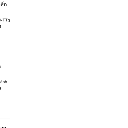
iến
Đ-TTg
g
.
h
hành
g
iao