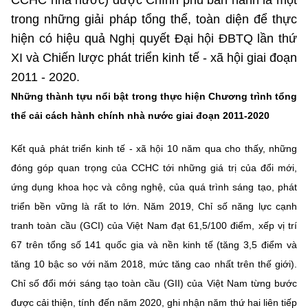
(Ghi rõ nguồn "https://mst.gov.vn" khi phát hành lại thông tin từ
trong những giải pháp tổng thể, toàn diện để thực
website này)
hiện có hiệu quả Nghị quyết Đại hội ĐBTQ lần thứ
XI và Chiến lược phát triển kinh tế - xã hội giai đoạn
2011 - 2020.
Những thành tựu nổi bật trong thực hiện Chương trình tổng
thể cải cách hành chính nhà nước giai đoạn 2011-2020
Kết quả phát triển kinh tế - xã hội 10 năm qua cho thấy, những
đóng góp quan trọng của CCHC tới những giá trị của đổi mới,
ứng dụng khoa học và công nghệ, của quá trình sáng tạo, phát
triển bền vững là rất to lớn. Năm 2019, Chỉ số năng lực cạnh
tranh toàn cầu (GCI) của Việt Nam đạt 61,5/100 điểm, xếp vị trí
67 trên tổng số 141 quốc gia và nền kinh tế (tăng 3,5 điểm và
tăng 10 bậc so với năm 2018, mức tăng cao nhất trên thế giới).
Chỉ số đổi mới sáng tạo toàn cầu (GII) của Việt Nam từng bước
được cải thiện, tính đến năm 2020, ghi nhận năm thứ hai liên tiếp