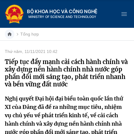
BỘ KHOA HỌC VÀ CÔNG NGHỆ
MINISTRY OF SCIENCE AND TECHNOLOGY
Tổng hợp
Thứ năm, 11/11/2021 10:42
Danh mục
Tiếp tục đẩy mạnh cải cách hành chính và
xây dựng nền hành chính nhà nước góp
Trang chủ
phần đổi mới sáng tạo, phát triển nhanh
và bền vững đất nước
Giới thiệu
Nghị quyết Đại hội đại biểu toàn quốc lần thứ
Chức năng nhiệm vụ
Tin tức sự kiện
XI của Đảng đã đề ra những mục tiêu, nhiệm
Dịch vụ công
Cơ cấu tổ chức
Khoa học và Công nghệ
vụ chủ yếu về phát triển kinh tế, về cải cách
hành chính và xây dựng nền hành chính nhà
Hệ thống văn bản
Lịch sử phát triển
Đổi mới sáng tạo
nước góp phần đổi mới sáng tạo, phát triển