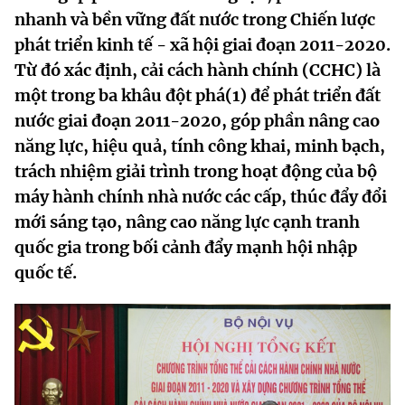
nhanh và bền vững đất nước trong Chiến lược
MST IOFFICE
Văn bản QPPL
Sở Khoa học và Công nghệ
Chuyển đổi số
phát triển kinh tế - xã hội giai đoạn 2011-2020.
THỐNG KÊ
Văn bản chỉ đạo điều hành
Từ đó xác định, cải cách hành chính (CCHC) là
Bưu chính, Viễn thông
một trong ba khâu đột phá(1) để phát triển đất
Multimedia
Khoa học và Công nghệ
Lấy ý kiến người dân về dự thảo VBQPPL
Sở hữu trí tuệ
nước giai đoạn 2011-2020, góp phần nâng cao
THƯ ĐIỆN TỬ
năng lực, hiệu quả, tính công khai, minh bạch,
Đổi mới sáng tạo
Tiêu chuẩn, đo lường, chất lượng
trách nhiệm giải trình trong hoạt động của bộ
Khác
Chuyển đổi số
máy hành chính nhà nước các cấp, thúc đẩy đổi
Năng lượng nguyên tử
Videos
mới sáng tạo, nâng cao năng lực cạnh tranh
Bưu chính, Viễn thông
quốc gia trong bối cảnh đẩy mạnh hội nhập
Tin tổng hợp
Infographic
quốc tế.
Sở hữu trí tuệ
Tin địa phương
Ảnh
Tiêu chuẩn, đo lường, chất lượng
Voice
Năng lượng nguyên tử
Nhiệm vụ trọng tâm