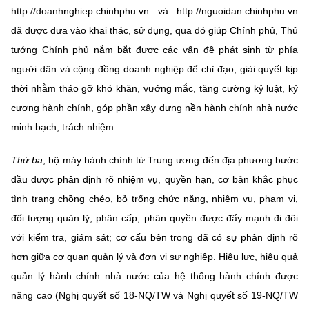
http://doanhnghiep.chinhphu.vn và http://nguoidan.chinhphu.vn
đã được đưa vào khai thác, sử dụng, qua đó giúp Chính phủ, Thủ
tướng Chính phủ nắm bắt được các vấn đề phát sinh từ phía
người dân và cộng đồng doanh nghiệp để chỉ đạo, giải quyết kịp
thời nhằm tháo gỡ khó khăn, vướng mắc, tăng cường kỷ luật, kỷ
cương hành chính, góp phần xây dựng nền hành chính nhà nước
minh bạch, trách nhiệm.
Thứ ba
, bộ máy hành chính từ Trung ương đến địa phương bước
đầu được phân định rõ nhiệm vụ, quyền hạn, cơ bản khắc phục
tình trạng chồng chéo, bỏ trống chức năng, nhiệm vụ, phạm vi,
đối tượng quản lý; phân cấp, phân quyền được đẩy mạnh đi đôi
với kiểm tra, giám sát; cơ cấu bên trong đã có sự phân định rõ
hơn giữa cơ quan quản lý và đơn vị sự nghiệp. Hiệu lực, hiệu quả
quản lý hành chính nhà nước của hệ thống hành chính được
nâng cao (Nghị quyết số 18-NQ/TW và Nghị quyết số 19-NQ/TW