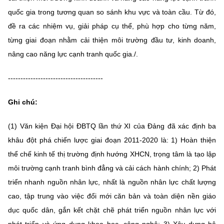
quốc gia trong tương quan so sánh khu vực và toàn cầu. Từ đó,
đề ra các nhiệm vụ, giải pháp cụ thể, phù hợp cho từng năm,
từng giai đoạn nhằm cải thiện môi trường đầu tư, kinh doanh,
nâng cao năng lực cạnh tranh quốc gia./.
--------------------------------------
Ghi chú:
(1) Văn kiện Đại hội ĐBTQ lần thứ XI của Đảng đã xác định ba
khâu đột phá chiến lược giai đoạn 2011-2020 là: 1) Hoàn thiện
thể chế kinh tế thị trường định hướng XHCN, trọng tâm là tạo lập
môi trường cạnh tranh bình đẳng và cải cách hành chính; 2) Phát
triển nhanh nguồn nhân lực, nhất là nguồn nhân lực chất lượng
cao, tập trung vào việc đổi mới căn bản và toàn diện nền giáo
dục quốc dân, gắn kết chặt chẽ phát triển nguồn nhân lực với
phát triển và ứng dụng khoa học, công nghệ; 3) Xây dựng hệ