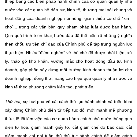
thiệp bằng các biện pháp hành chính của cơ quan quản lý nhà
nước vào các quan hệ dân sự, kinh tế, thương mại nói chung và
hoạt động của doanh nghiệp nói riêng, giảm thiểu cơ chế “xin -
cho”... trong các văn bản quy phạm pháp luật được ban hành.
Qua quá trình triển khai, bước đầu đã thể hiện rõ những ý nghĩa
then chốt, ưu tiên chỉ đạo của Chính phủ để tập trung nguồn lực
thực hiện. Nhiều “điểm nghẽn” về thể chế đã được phát hiện, xử
lý, tháo gỡ khó khăn, vướng mắc cho hoạt động đầu tư, kinh
doanh, góp phần xây dựng môi trường kinh doanh thuận lợi cho
doanh nghiệp; đồng thời, nâng cao hiệu quả quản lý nhà nước về
kinh tế theo phương châm kiến tạo, phát triển.
Thứ hai,
sự bứt phá về cải cách thủ tục hành chính và triển khai
xây dựng Chính phủ điện tử tiếp tục đổi mới mạnh mẽ phương
thức, lề lối làm việc của cơ quan hành chính nhà nước thông qua
điện tử hóa, giảm mạnh giấy tờ, cắt giảm chế độ báo cáo; cắt
giảm mạnh chi phí tuân thủ thủ tục hành chính để giảm gánh