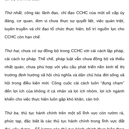
Thứ nhất,
công tác lãnh đạo, chỉ đạo CCHC của một số cấp ủy
đảng, cơ quan, đơn vị chưa thực sự quyết liệt, việc quán triệt,
tuyên truyền và chỉ đạo tổ chức thực hiện, bố trí nguồn lực cho
CCHC còn hạn chế.
Thứ hai,
chưa có sự đồng bộ trong CCHC với cải cách lập pháp,
cải cách tư pháp. Thể chế, pháp luật vẫn chưa đồng bộ và thiếu
nhất quán, chưa phù hợp với yêu cầu phát triển nền kinh tế thị
trường định hướng xã hội chủ nghĩa và dân chủ hóa đời sống xã
hội trong điều kiện mới. Công cuộc cải cách luôn “đụng chạm”
đến lợi ích của không ít cá nhân và lợi ích nhóm, lợi ích ngành
khiến cho việc thực hiện luôn gặp khó khăn, cản trở.
Thứ ba,
thủ tục hành chính trên một số lĩnh vực còn rườm rà,
phức tạp, đặc biệt là các thủ tục hành chính trong lĩnh vực đất
đai, xây dựng... Số lượng các thủ tục hành chính thực hiện theo