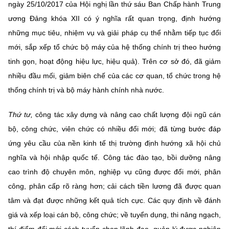
ngày 25/10/2017 của Hội nghị lần thứ sáu Ban Chấp hành Trung
ương Đảng khóa XII có ý nghĩa rất quan trọng, định hướng
những mục tiêu, nhiệm vụ và giải pháp cụ thể nhằm tiếp tục đổi
mới, sắp xếp tổ chức bộ máy của hệ thống chính trị theo hướng
tinh gọn, hoạt động hiệu lực, hiệu quả). Trên cơ sở đó, đã giảm
nhiều đầu mối, giảm biên chế của các cơ quan, tổ chức trong hệ
thống chính trị và bộ máy hành chính nhà nước.
Thứ tư,
công tác xây dựng và nâng cao chất lượng đội ngũ cán
bộ, công chức, viên chức có nhiều đổi mới; đã từng bước đáp
ứng yêu cầu của nền kinh tế thị trường định hướng xã hội chủ
nghĩa và hội nhập quốc tế. Công tác đào tạo, bồi dưỡng nâng
cao trình độ chuyên môn, nghiệp vụ cũng được đổi mới, phân
công, phân cấp rõ ràng hơn; cải cách tiền lương đã được quan
tâm và đạt được những kết quả tích cực. Các quy định về đánh
giá và xếp loại cán bộ, công chức; về tuyển dụng, thi nâng ngạch,
thí điểm đổi mới cách tuyển chọn lãnh đạo, quản lý được nghiên