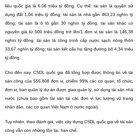
(Ghi rõ nguồn "https://mst.gov.vn" khi phát hành lại thông tin từ
liệu quốc gia là 6,06 triệu tỷ đồng. Cụ thể: tài sản là quyền sử
website này)
dụng đất 1,04 triệu tỷ đồng; tài sản là nhà gần 463,23 nghìn tỷ
đồng; tài sản là ô tô gần 30 nghìn tỷ đồng, tài sản khác có
nguyên giá từ 500 triệu đồng trở lên/1 đơn vị tài sản là 146,38
nghìn tỷ đồng; tài sản là công trình cấp nước sạch nông thôn
33,67 nghìn tỷ đồng; tài sản kết cấu hạ tầng đường bộ 4,34 triệu
tỷ đồng.
Cho đến nay, CSDL quốc gia đã tổng hợp được thông tin về tài
sản công của 555.808 đơn vị, chiếm 99% các cơ quan, tổ chức,
đơn vị, ban quản lý dự án được giao quản lý, sử dụng tài sản nhà
nước (chưa bao gồm tài sản tại các đơn vị lực lượng vũ trang
nhân dân, các cơ quan Việt Nam ở nước ngoài).
Tuy nhiên, theo đánh giá, việc xây dựng CSDL quốc gia về tài sản
công vẫn còn những tồn tại, hạn chế.