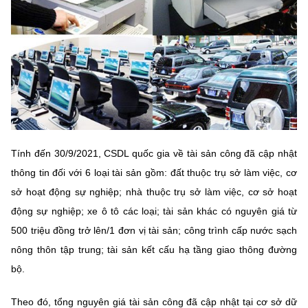
Chọn ngôn ngữ
Vietnamese
English
BỘ KHOA HỌC VÀ CÔNG NGHỆ
MINISTRY OF SCIENCE AND TECHNOLOGY
Điều khoản sử dụng
Theo dõi MST:
Góp ý
Tính đến 30/9/2021, CSDL quốc gia về tài sản công đã cập nhật
thông tin đối với 6 loại tài sản gồm: đất thuộc trụ sở làm việc, cơ
Cơ quan chủ quản: Bộ Khoa học và Công nghệ (MST)
sở hoạt động sự nghiệp; nhà thuộc trụ sở làm việc, cơ sở hoạt
Chịu trách nhiệm nội dung: Nguyễn Thị Hải Hằng
động sự nghiệp; xe ô tô các loại; tài sản khác có nguyên giá từ
Giám đốc Trung tâm Truyền thông Khoa học và Công nghệ.
500 triệu đồng trở lên/1 đơn vị tài sản; công trình cấp nước sạch
Liên hệ
nông thôn tập trung; tài sản kết cấu hạ tầng giao thông đường
Địa chỉ: Ban Biên tập Cổng TTĐT - 18 Nguyễn Du, TP. Hà Nội
Điện thoại: 024 3936 9506
bộ.
Email:
stc@mst.gov.vn
©2026 Bản quyền thuộc Bộ Khoa Học và Công Nghệ
Theo đó, tổng nguyên giá tài sản công đã cập nhật tại cơ sở dữ