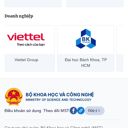
Doanh nghiệp
Đại học Bách Khoa, TP
Bưu điện Việt Nam –
Công
HCM
Vietnam Post
BỘ KHOA HỌC VÀ CÔNG NGHỆ
MINISTRY OF SCIENCE AND TECHNOLOGY
Điều khoản sử dụng
Theo dõi MST:
Góp ý
Cơ quan chủ quản: Bộ Khoa học và Công nghệ (MST)