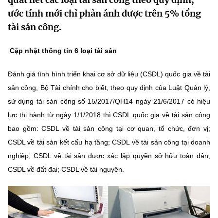
MST IOFFICE
Văn bản QPPL
ước tính mới chỉ phản ánh được trên 5% tổng
Sở Khoa học và Công nghệ
Chuyển đổi số
tài sản công.
THỐNG KÊ
Văn bản chỉ đạo điều hành
Bưu chính, Viễn thông
Cập nhật thông tin 6 loại tài sản
Multimedia
Khoa học và Công nghệ
Lấy ý kiến người dân về dự thảo VBQPPL
Sở hữu trí tuệ
Đánh giá tình hình triển khai cơ sở dữ liệu (CSDL) quốc gia về tài
THƯ ĐIỆN TỬ
Đổi mới sáng tạo
Tiêu chuẩn, đo lường, chất lượng
sản công, Bộ Tài chính cho biết, theo quy định của Luật Quản lý,
Khác
sử dụng tài sản công số 15/2017/QH14 ngày 21/6/2017 có hiệu
Chuyển đổi số
Năng lượng nguyên tử
lực thi hành từ ngày 1/1/2018 thì CSDL quốc gia về tài sản công
Videos
Bưu chính, Viễn thông
bao gồm: CSDL về tài sản công tại cơ quan, tổ chức, đơn vị;
Tin tổng hợp
Infographic
CSDL về tài sản kết cấu hạ tầng; CSDL về tài sản công tại doanh
Sở hữu trí tuệ
nghiệp; CSDL về tài sản được xác lập quyền sở hữu toàn dân;
Tin địa phương
Ảnh
CSDL về đất đai; CSDL về tài nguyên.
Tiêu chuẩn, đo lường, chất lượng
Voice
Năng lượng nguyên tử
Nhiệm vụ trọng tâm