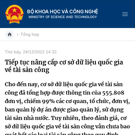
BỘ KHOA HỌC VÀ CÔNG NGHỆ
MINISTRY OF SCIENCE AND TECHNOLOGY
Tổng hợp
Thứ bảy, 24/12/2022 14:32
Danh mục
Tiếp tục nâng cấp cơ sở dữ liệu quốc gia
về tài sản công
Trang chủ
Cho đến nay, cơ sở dữ liệu quốc gia về tài sản
Giới thiệu
công đã tổng hợp được thông tin của 555.808
Chức năng nhiệm vụ
Tin tức sự kiện
đơn vị, chiếm 99% các cơ quan, tổ chức, đơn vị,
ban quản lý dự án được giao quản lý, sử dụng
Dịch vụ công
Cơ cấu tổ chức
Khoa học và Công nghệ
tài sản nhà nước. Tuy nhiên, theo đánh giá, cơ
sở dữ liệu quốc gia về tài sản công vẫn chưa bao
Hệ thống văn bản
Lịch sử phát triển
Đổi mới sáng tạo
quát hết các loại tài sản công theo quy định,