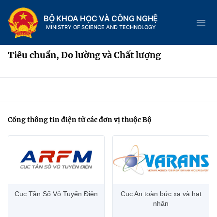
BỘ KHOA HỌC VÀ CÔNG NGHỆ
MINISTRY OF SCIENCE AND TECHNOLOGY
Tiêu chuẩn, Đo lường và Chất lượng
Danh mục
Trang chủ
Cổng thông tin điện tử các đơn vị thuộc Bộ
Giới thiệu
Chức năng nhiệm vụ
Tin tức sự kiện
Dịch vụ công
Cơ cấu tổ chức
Khoa học và Công nghệ
Cục Tần Số Vô Tuyến Điện
Cục An toàn bức xạ và hạt
nhân
Hệ thống văn bản
Lịch sử phát triển
Đổi mới sáng tạo