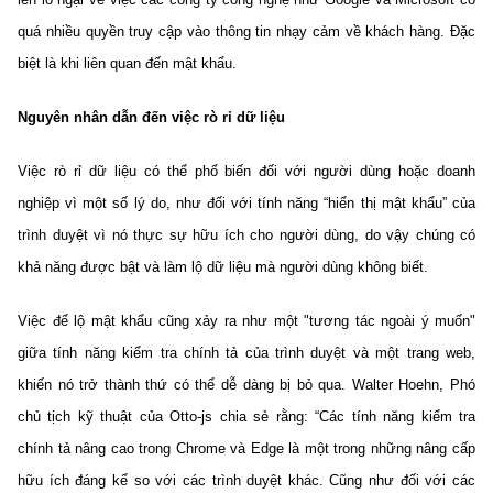
quá nhiều quyền truy cập vào thông tin nhạy cảm về khách hàng. Đặc
biệt là khi liên quan đến mật khẩu.
Nguyên nhân dẫn đến việc rò rỉ dữ liệu
Việc
rò rỉ dữ liệu
có thể phổ biến đối với người dùng hoặc doanh
nghiệp vì một số lý do, như đối với tính năng “hiển thị mật khẩu” của
trình duyệt vì nó thực sự hữu ích cho người dùng, do vậy chúng có
khả năng được bật và làm lộ dữ liệu mà người dùng không biết.
Việc để lộ mật khẩu cũng xảy ra như một "tương tác ngoài ý muốn"
giữa tính năng kiểm tra chính tả của trình duyệt và một trang web,
khiến nó trở thành thứ có thể dễ dàng bị bỏ qua. Walter Hoehn, Phó
chủ tịch kỹ thuật của Otto-js chia sẻ rằng: “Các tính năng kiểm tra
chính tả nâng cao trong Chrome và Edge là một trong những nâng cấp
hữu ích đáng kể so với các trình duyệt khác. Cũng như đối với các