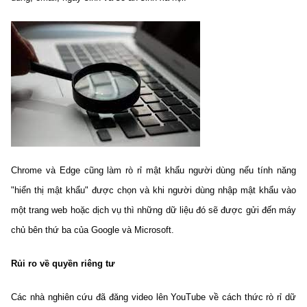
Chọn ngôn ngữ
Vietnamese
English
BỘ KHOA HỌC VÀ CÔNG NGHỆ
MINISTRY OF SCIENCE AND TECHNOLOGY
Điều khoản sử dụng
Theo dõi MST:
Góp ý
Chrome và Edge cũng làm rò rỉ mật khẩu người dùng nếu tính năng
Cơ quan chủ quản: Bộ Khoa học và Công nghệ (MST)
"hiển thị mật khẩu" được chọn và khi người dùng nhập mật khẩu vào
Chịu trách nhiệm nội dung: Nguyễn Thị Hải Hằng
một trang web hoặc dịch vụ thì những dữ liệu đó sẽ được gửi đến máy
Giám đốc Trung tâm Truyền thông Khoa học và Công nghệ.
chủ bên thứ ba của Google và Microsoft.
Liên hệ
Địa chỉ: Ban Biên tập Cổng TTĐT - 18 Nguyễn Du, TP. Hà Nội
Rủi ro về quyền riêng tư
Điện thoại: 024 3936 9506
Email:
stc@mst.gov.vn
©2026 Bản quyền thuộc Bộ Khoa Học và Công Nghệ
Các nhà nghiên cứu đã đăng video lên YouTube về cách thức rò rỉ dữ