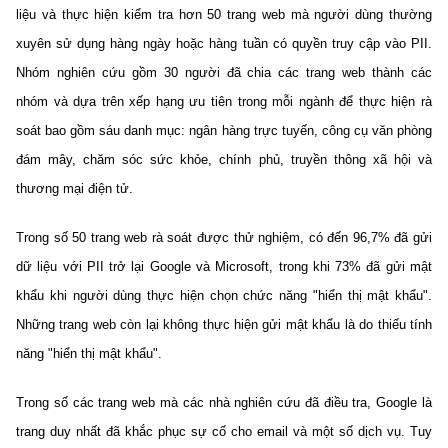
(Ghi rõ nguồn "https://mst.gov.vn" khi phát hành lại thông tin từ
liệu và thực hiện kiểm tra hơn 50 trang web mà người dùng thường
website này)
xuyên sử dụng hàng ngày hoặc hàng tuần có quyền truy cập vào PII.
Nhóm nghiên cứu gồm 30 người đã chia các trang web thành các
nhóm và dựa trên xếp hạng ưu tiên trong mỗi ngành để thực hiện rà
soát bao gồm sáu danh mục: ngân hàng trực tuyến, công cụ văn phòng
đám mây, chăm sóc sức khỏe, chính phủ, truyền thông xã hội và
thương mại điện tử.
Trong số 50 trang web rà soát được thử nghiệm, có đến 96,7% đã gửi
dữ liệu với PII trở lại Google và Microsoft, trong khi 73% đã gửi mật
khẩu khi người dùng thực hiện chọn chức năng "hiển thị mật khẩu".
Những trang web còn lại không thực hiện gửi mật khẩu là do thiếu tính
năng "hiển thị mật khẩu".
Trong số các trang web mà các nhà nghiên cứu đã điều tra, Google là
trang duy nhất đã khắc phục sự cố cho email và một số dịch vụ. Tuy