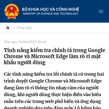
BỘ KHOA HỌC VÀ CÔNG NGHỆ
MINISTRY OF SCIENCE AND TECHNOLOGY
Tổng hợp
Thứ sáu, 21/04/2023 15:44
Danh mục
Tính năng kiểm tra chính tả trong Google
Chrome và Microsoft Edge làm rò rỉ mật
Trang chủ
khẩu người dùng
Giới thiệu
Các tính năng kiểm tra lỗi chính tả có trong hai
trình duyệt Google Chrome và Microsoft Edge
Chức năng nhiệm vụ
Tin tức sự kiện
đang làm rò rỉ thông tin nhạy cảm của người
Dịch vụ công
Cơ cấu tổ chức
Khoa học và Công nghệ
dùng, khi người dùng thực hiện điền vào biểu
mẫu trên các trang web phổ biến và ứng dụng
Hệ thống văn bản
Lịch sử phát triển
Đổi mới sáng tạo
doanh nghiệp dựa trên đám mây.Lỗ hổng bảo