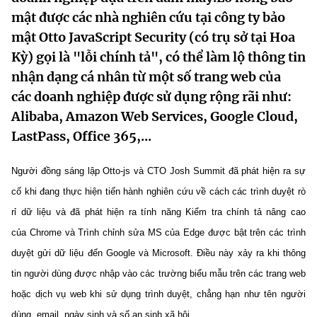
MST IOFFICE
mật được các nhà nghiên cứu tại công ty bảo
Văn bản QPPL
Sở Khoa học và Công nghệ
Chuyển đổi số
mật Otto JavaScript Security (có trụ sở tại Hoa
THỐNG KÊ
Văn bản chỉ đạo điều hành
Kỳ) gọi là "lỗi chính tả", có thể làm lộ thông tin
Bưu chính, Viễn thông
nhận dạng cá nhân từ một số trang web của
Multimedia
Khoa học và Công nghệ
Lấy ý kiến người dân về dự thảo VBQPPL
Sở hữu trí tuệ
các doanh nghiệp được sử dụng rộng rãi như:
THƯ ĐIỆN TỬ
Alibaba, Amazon Web Services, Google Cloud,
Đổi mới sáng tạo
Tiêu chuẩn, đo lường, chất lượng
LastPass, Office 365,...
Khác
Chuyển đổi số
Năng lượng nguyên tử
Videos
Người đồng sáng lập Otto-js và CTO Josh Summit đã phát hiện ra sự
Bưu chính, Viễn thông
cố khi đang thực hiện tiến hành nghiên cứu về cách các trình duyệt rò
Tin tổng hợp
Infographic
rỉ dữ liệu và đã phát hiện ra tính năng Kiểm tra chính tả nâng cao
Sở hữu trí tuệ
Tin địa phương
Ảnh
của
Chrome
và Trình chỉnh sửa MS của Edge được bật trên các trình
duyệt gửi dữ liệu đến
Google
và
Microsoft
. Điều này xảy ra khi thông
Tiêu chuẩn, đo lường, chất lượng
Voice
tin người dùng được nhập vào các trường biểu mẫu trên các trang web
Năng lượng nguyên tử
Nhiệm vụ trọng tâm
hoặc dịch vụ web khi sử dụng trình duyệt, chẳng hạn như tên người
dùng, email, ngày sinh và số an sinh xã hội.