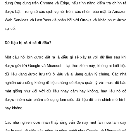
dụng ứng dụng trên Chrome và Edge, nếu tính năng kiểm tra chính tả
được bật. Trong số các dịch vụ nói trên, các nhóm bảo mật từ Amazon
Web Services và LastPass đã phản hồi với Otto-js và khắc phục được
sự cố.
Dữ liệu bị rò rỉ sẽ đi đâu?
Một câu hỏi lớn được đặt ra là điều gì sẽ xảy ra với dữ liệu sau khi
được gửi tới Google và Microsoft. Tại thời điểm này, không ai biết liệu
dữ liệu đang được lưu trữ ở đâu và ai đang quản lý chúng. Các nhà
nghiên cứu cũng không rõ liệu chúng có được quản lý với mức độ bảo
mật giống như đối với dữ liệu nhạy cảm hay không, hay liệu nó có
được nhóm sản phẩm sử dụng làm siêu dữ liệu để tinh chỉnh mô hình
hay không.
Các nhà nghiên cứu nhận thấy rằng vấn đề này một lần nữa làm dấy
lên lo ngại về việc các công ty công nghệ như Google và Microsoft có