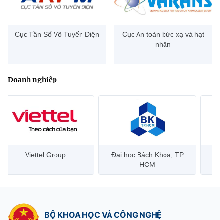
Cục Tần Số Vô Tuyến Điện
Cục An toàn bức xạ và hạt
nhân
Doanh nghiệp
Đại học Bách Khoa, TP
Bưu điện Việt Nam –
Công
HCM
Vietnam Post
BỘ KHOA HỌC VÀ CÔNG NGHỆ