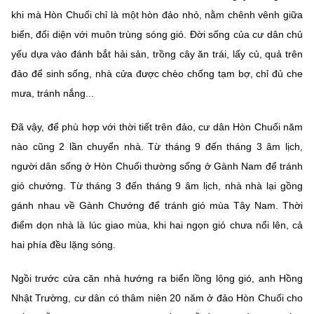
(Ghi rõ nguồn "https://mst.gov.vn" khi phát hành lại thông tin từ
khi mà Hòn Chuối chỉ là một hòn đảo nhỏ, nằm chênh vênh giữa
website này)
biển, đối diện với muôn trùng sóng gió. Đời sống của cư dân chủ
yếu dựa vào đánh bắt hải sản, trồng cây ăn trái, lấy củ, quả trên
đảo để sinh sống, nhà cửa được chèo chống tạm bợ, chỉ đủ che
mưa, tránh nắng...
Đã vậy, để phù hợp với thời tiết trên đảo, cư dân Hòn Chuối năm
nào cũng 2 lần chuyển nhà. Từ tháng 9 đến tháng 3 âm lịch,
người dân sống ở Hòn Chuối thường sống ở Gành Nam để tránh
gió chướng. Từ tháng 3 đến tháng 9 âm lịch, nhà nhà lại gồng
gánh nhau về Gành Chướng để tránh gió mùa Tây Nam. Thời
điểm dọn nhà là lúc giao mùa, khi hai ngọn gió chưa nổi lên, cả
hai phía đều lặng sóng.
Ngồi trước cửa căn nhà hướng ra biển lồng lộng gió, anh Hồng
Nhật Trường, cư dân có thâm niên 20 năm ở đảo Hòn Chuối cho