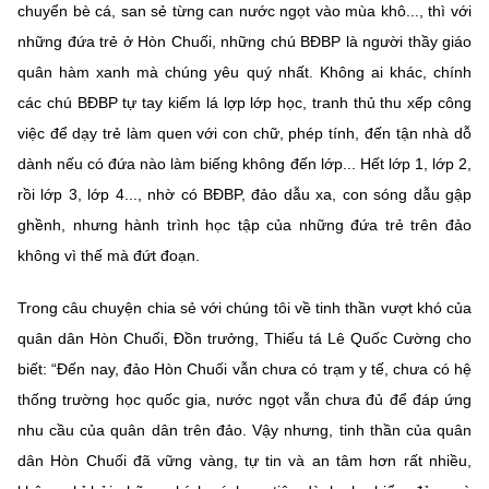
chuyển bè cá, san sẻ từng can nước ngọt vào mùa khô..., thì với
những đứa trẻ ở Hòn Chuối, những chú BĐBP là người thầy giáo
quân hàm xanh mà chúng yêu quý nhất. Không ai khác, chính
các chú BĐBP tự tay kiếm lá lợp lớp học, tranh thủ thu xếp công
việc để dạy trẻ làm quen với con chữ, phép tính, đến tận nhà dỗ
dành nếu có đứa nào làm biếng không đến lớp... Hết lớp 1, lớp 2,
rồi lớp 3, lớp 4..., nhờ có BĐBP, đảo dẫu xa, con sóng dẫu gập
ghềnh, nhưng hành trình học tập của những đứa trẻ trên đảo
không vì thế mà đứt đoạn.
Trong câu chuyện chia sẻ với chúng tôi về tinh thần vượt khó của
quân dân Hòn Chuối, Đồn trưởng, Thiếu tá Lê Quốc Cường cho
biết: “Đến nay, đảo Hòn Chuối vẫn chưa có trạm y tế, chưa có hệ
thống trường học quốc gia, nước ngọt vẫn chưa đủ để đáp ứng
nhu cầu của quân dân trên đảo. Vậy nhưng, tinh thần của quân
dân Hòn Chuối đã vững vàng, tự tin và an tâm hơn rất nhiều,