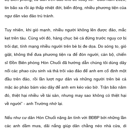
tin bão xa rồi áp thấp nhiệt đới, biển động, nhiều phương tiện của
ngư dân vào đảo trú tránh.
Tuy nhiên, khi gió mạnh, nhiều người không lên được đảo, mắc
kẹt trên tàu. Cùng với đó, hàng chục bè cá đứng trước nguy cơ bị
trôi dạt, tính mạng nhiều người trên bè bị đe dọa. Do sóng to, gió
giật, không thể đưa phương tiện ra để đón người, cán bộ, chiến
sĩ Đồn Biên phòng Hòn Chuối đã hướng dẫn chúng tôi dùng dây
nối các phao cứu sinh và thả trôi vào đảo để anh em cố định một
đầu trên đảo, rồi lần lượt ngư dân và những người trên bè cá
mặc áo pháo bám vào dây để anh em kéo vào bờ. Trận bão năm
đó, thiệt hại nhiều về tài sản, nhưng may sao không có thiệt hại
về người” - anh Trường nhớ lại.
Nếu như cư dân Hòn Chuối nặng ân tình với BĐBP bởi những lần
các anh dầm mưa, dãi nắng giúp dân chằng néo nhà cửa, di