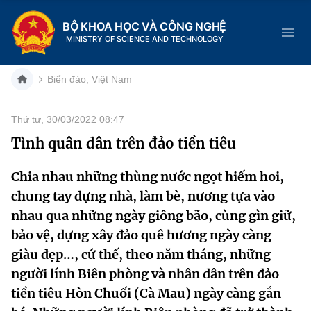
BỘ KHOA HỌC VÀ CÔNG NGHỆ
MINISTRY OF SCIENCE AND TECHNOLOGY
Biển đảo, Việt Nam
Thứ tư, 30/03/2022 08:47
Danh mục
Tình quân dân trên đảo tiền tiêu
Trang chủ
Chia nhau những thùng nước ngọt hiếm hoi,
chung tay dựng nhà, làm bè, nương tựa vào
Giới thiệu
nhau qua những ngày giông bão, cùng gìn giữ,
Chức năng nhiệm vụ
Tin tức sự kiện
bảo vệ, dựng xây đảo quê hương ngày càng
giàu đẹp…, cứ thế, theo năm tháng, những
Dịch vụ công
Cơ cấu tổ chức
Khoa học và Công nghệ
người lính Biên phòng và nhân dân trên đảo
tiền tiêu Hòn Chuối (Cà Mau) ngày càng gắn
Hệ thống văn bản
Lịch sử phát triển
Đổi mới sáng tạo