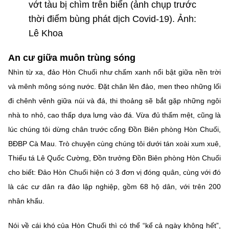
vớt tàu bị chìm trên biển (ảnh chụp trước
Chọn ngôn ngữ
thời điểm bùng phát dịch Covid-19). Ảnh:
Vietnamese
English
Lê Khoa
An cư giữa muôn trùng sóng
Nhìn từ xa, đảo Hòn Chuối như chấm xanh nổi bật giữa nền trời
BỘ KHOA HỌC VÀ CÔNG NGHỆ
và mênh mông sóng nước. Đặt chân lên đảo, men theo những lối
MINISTRY OF SCIENCE AND TECHNOLOGY
đi chênh vênh giữa núi và đá, thi thoảng sẽ bắt gặp những ngôi
Điều khoản sử dụng
Theo dõi MST:
Góp ý
nhà to nhỏ, cao thấp dựa lưng vào đá. Vừa đủ thấm mệt, cũng là
lúc chúng tôi dừng chân trước cổng Đồn Biên phòng Hòn Chuối,
Cơ quan chủ quản: Bộ Khoa học và Công nghệ (MST)
BĐBP Cà Mau. Trò chuyện cùng chúng tôi dưới tán xoài xum xuê,
Chịu trách nhiệm nội dung: Nguyễn Thị Hải Hằng
Thiếu tá Lê Quốc Cường, Đồn trưởng Đồn Biên phòng Hòn Chuối
Giám đốc Trung tâm Truyền thông Khoa học và Công nghệ.
cho biết: Đảo Hòn Chuối hiện có 3 đơn vị đóng quân, cùng với đó
Liên hệ
Địa chỉ: Ban Biên tập Cổng TTĐT - 18 Nguyễn Du, TP. Hà Nội
là các cư dân ra đảo lập nghiệp, gồm 68 hộ dân, với trên 200
Điện thoại: 024 3936 9506
nhân khẩu.
Email:
stc@mst.gov.vn
©2026 Bản quyền thuộc Bộ Khoa Học và Công Nghệ
Nói về cái khó của Hòn Chuối thì có thể “kể cả ngày không hết”,