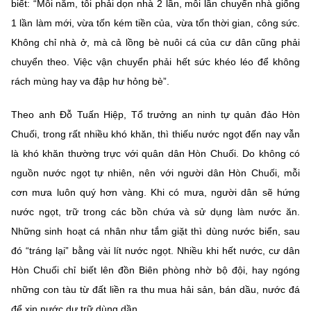
biết: “Mỗi năm, tôi phải dọn nhà 2 lần, mỗi lần chuyển nhà giống
1 lần làm mới, vừa tốn kém tiền của, vừa tốn thời gian, công sức.
Không chỉ nhà ở, mà cả lồng bè nuôi cá của cư dân cũng phải
chuyển theo. Việc vận chuyển phải hết sức khéo léo để không
rách mùng hay va đập hư hỏng bè”.
Theo anh Đỗ Tuấn Hiệp, Tổ trưởng an ninh tự quản đảo Hòn
Chuối, trong rất nhiều khó khăn, thì thiếu nước ngọt đến nay vẫn
là khó khăn thường trực với quân dân Hòn Chuối. Do không có
nguồn nước ngọt tự nhiên, nên với người dân Hòn Chuối, mỗi
cơn mưa luôn quý hơn vàng. Khi có mưa, người dân sẽ hứng
nước ngọt, trữ trong các bồn chứa và sử dụng làm nước ăn.
Những sinh hoạt cá nhân như tắm giặt thì dùng nước biển, sau
đó “tráng lại” bằng vài lít nước ngọt. Nhiều khi hết nước, cư dân
Hòn Chuối chỉ biết lên đồn Biên phòng nhờ bộ đội, hay ngóng
những con tàu từ đất liền ra thu mua hải sản, bán dầu, nước đá
để xin nước dự trữ dùng dần...