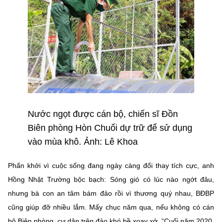
Nước ngọt được cán bộ, chiến sĩ Đồn
Biên phòng Hòn Chuối dự trữ để sử dụng
vào mùa khô. Ảnh: Lê Khoa
Phấn khởi vì cuộc sống đang ngày càng đổi thay tích cực, anh
Hồng Nhật Trường bộc bạch: Sóng gió có lúc nào ngớt đâu,
nhưng bà con an tâm bám đảo rồi vì thương quý nhau, BĐBP
cũng giúp đỡ nhiều lắm. Mấy chục năm qua, nếu không có cán
bộ Biên phòng, cư dân trên đảo khó bề xoay xở. “Cuối năm 2020,