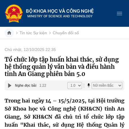
BỘ KHOA HỌC VÀ CÔNG NGHỆ
MINISTRY OF SCIENCE AND TECHNOLOGY
Tin tức Sự kiện
Chuyển đổi số
Chủ nhật, 12/10/2025 22:35
Danh mục
Tổ chức lớp tập huấn khai thác, sử dụng
hệ thống quản lý văn bản và điều hành
Trang chủ
tỉnh An Giang phiên bản 5.0
Giới thiệu
Nghe đọc bài
1:22
Chức năng nhiệm vụ
Tin tức sự kiện
Trong hai ngày 14 – 15/5/2025, tại Hội trường
Sở Khoa học và Công nghệ (KH&CN) tỉnh An
Dịch vụ công
Cơ cấu tổ chức
Khoa học và Công nghệ
Giang, Sở KH&CN đã chủ trì tổ chức lớp tập
Hệ thống văn bản
Lịch sử phát triển
Đổi mới sáng tạo
huấn "Khai thác, sử dụng Hệ thống Quản lý