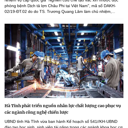
Nhiệm vụ cấp quốc gia "Nghiên cứu chế tạo vắc xin nhược độc
phòng bệnh Dịch tả lợn Châu Phi tại Việt Nam", mã số DAKH-
02/19-ĐT.02 do do TS. Trương Quang Lâm làm chủ nhiệm,...
Hà Tĩnh phát triển nguồn nhân lực chất lượng cao phục vụ
các ngành công nghệ chiến lược
UBND tỉnh Hà Tĩnh vừa ban hành Kế hoạch số 541//KH-UBND
đào tạo học sinh, sinh viên tài năng trong các ngành khoa học cơ