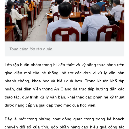
Chọn ngôn ngữ
Vietnamese
English
BỘ KHOA HỌC VÀ CÔNG NGHỆ
Toàn cảnh lớp tập huấn.
MINISTRY OF SCIENCE AND TECHNOLOGY
Điều khoản sử dụng
Theo dõi MST:
Góp ý
Lớp tập huấn nhằm trang bị kiến thức và kỹ năng thực hành trên
giao diện mới của hệ thống, hỗ trợ các đơn vị xử lý văn bản
Cơ quan chủ quản: Bộ Khoa học và Công nghệ (MST)
nhanh chóng, khoa học và hiệu quả hơn. Trong khuôn khổ tập
Chịu trách nhiệm nội dung: Nguyễn Thị Hải Hằng
huấn, đại diện Viễn thông An Giang đã trực tiếp hướng dẫn các
Giám đốc Trung tâm Truyền thông Khoa học và Công nghệ.
thao tác, quy trình xử lý văn bản, khai thác các phân hệ kỹ thuật
Liên hệ
Địa chỉ: Ban Biên tập Cổng TTĐT - 18 Nguyễn Du, TP. Hà Nội
được nâng cấp và giải đáp thắc mắc của học viên.
Điện thoại: 024 3936 9506
Email:
stc@mst.gov.vn
Đây là một trong những hoạt động quan trọng trong kế hoạch
©2026 Bản quyền thuộc Bộ Khoa Học và Công Nghệ
chuyển đổi số của tỉnh, góp phần nâng cao hiệu quả công tác