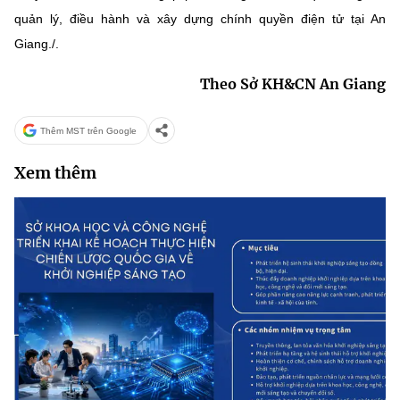
(Ghi rõ nguồn "https://mst.gov.vn" khi phát hành lại thông tin từ
quản lý, điều hành và xây dựng chính quyền điện tử tại An
website này)
Giang./.
Theo Sở KH&CN An Giang
Thêm MST trên Google
Xem thêm