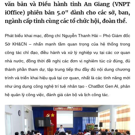
văn bản và Điều hành tỉnh An Giang (VNPT
MST IOFFICE
Văn bản QPPL
Sở Khoa học và Công nghệ
Chuyển đổi số
iOffice) phiên bản 5.0" dành cho các sở, ban,
ngành cấp tỉnh cùng các tổ chức hội, đoàn thể.
THỐNG KÊ
Văn bản chỉ đạo điều hành
Bưu chính, Viễn thông
Multimedia
Khoa học và Công nghệ
Phát biểu khai mạc, đồng chí Nguyễn Thanh Hải – Phó Giám đốc
Lấy ý kiến người dân về dự thảo VBQPPL
Sở hữu trí tuệ
Sở KH&CN – nhấn mạnh tầm quan trọng của hệ thống trong
THƯ ĐIỆN TỬ
Đổi mới sáng tạo
công tác chỉ đạo, điều hành và xử lý nghiệp vụ tại các cơ quan
Tiêu chuẩn, đo lường, chất lượng
Khác
nhà nước, đồng thời đề nghị các đơn vị nghiêm túc cử đúng, đủ
Chuyển đổi số
Năng lượng nguyên tử
thành phần tham dự, tập trung tiếp thu đầy đủ nội dung chương
Videos
trình và triển khai hiệu quả tại cơ quan, nhất là các tính năng mới
Bưu chính, Viễn thông
Tin tổng hợp
Infographic
như ứng dụng công nghệ trí tuệ nhân tạo - ChatBot Gen AI, phân
Sở hữu trí tuệ
hệ quản lý công việc, đánh giá cán bộ và lịch công tác.
Tin địa phương
Ảnh
Tiêu chuẩn, đo lường, chất lượng
Voice
Năng lượng nguyên tử
Nhiệm vụ trọng tâm