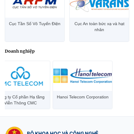
Cục Tần Số Vô Tuyến Điện
Cục An toàn bức xạ và hạt
nhân
Doanh nghiệp
ông ty Cổ phần Hạ tầng
Hanoi Telecom Corporation
Viễn Thông CMC
BỘ KHOA HỌC VÀ CÔNG NGHỆ