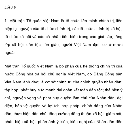
(Ghi rõ nguồn "https://mst.gov.vn" khi phát hành lại thông tin từ
Điều 9
website này)
1. Mặt trận Tổ quốc Việt Nam là tổ chức liên minh chính trị, liên
hiệp tự nguyện của tổ chức chính trị, các tổ chức chính trị-xã hội,
tổ chức xã hội và các cá nhân tiêu biểu trong các giai cấp, tầng
lớp xã hội, dân tộc, tôn giáo, người Việt Nam định cư ở nước
ngoài.
Mặt trận Tổ quốc Việt Nam là bộ phận của hệ thống chính trị của
nước Cộng hòa xã hội chủ nghĩa Việt Nam, do Đảng Cộng sản
Việt Nam lãnh đạo; là cơ sở chính trị của chính quyền nhân dân;
tập hợp, phát huy sức mạnh đại đoàn kết toàn dân tộc; thể hiện ý
chí, nguyện vọng và phát huy quyền làm chủ của Nhân dân; đại
diện, bảo vệ quyền và lợi ích hợp pháp, chính đáng của Nhân
dân; thực hiện dân chủ, tăng cường đồng thuận xã hội; giám sát,
phản biện xã hội; phản ánh ý kiến, kiến nghị của Nhân dân đến