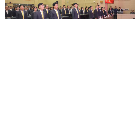
Vai trò của công tác tuyên giáo trong bảo vệ nền tảng tư
tưởng của Đảng tại Đảng bộ Tổng công ty Bưu điện...
Trong bối cảnh tình hình thế giới và trong nước tiếp tục diễn biến
phức tạp, mặt trận tư tưởng - văn hóa ngày càng trở nên nhạy
cảm, việc bảo vệ nền tảng tư tưởng của Đảng không chỉ là...