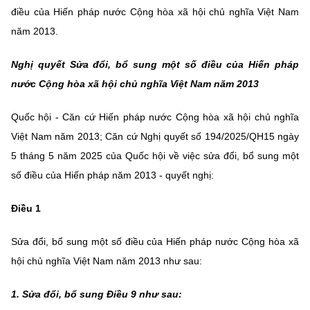
Chọn ngôn ngữ
điều của Hiến pháp nước Cộng hòa xã hội chủ nghĩa Việt Nam
năm 2013.
Vietnamese
English
Nghị quyết Sửa đổi, bổ sung một số điều của Hiến pháp
nước Cộng hòa xã hội chủ nghĩa Việt Nam năm 2013
BỘ KHOA HỌC VÀ CÔNG NGHỆ
Quốc hội - Căn cứ Hiến pháp nước Cộng hòa xã hội chủ nghĩa
MINISTRY OF SCIENCE AND TECHNOLOGY
Việt Nam năm 2013; Căn cứ Nghị quyết số 194/2025/QH15 ngày
Điều khoản sử dụng
Theo dõi MST:
Góp ý
5 tháng 5 năm 2025 của Quốc hội về việc sửa đổi, bổ sung một
số điều của Hiến pháp năm 2013 - quyết nghị:
Cơ quan chủ quản: Bộ Khoa học và Công nghệ (MST)
Chịu trách nhiệm nội dung: Nguyễn Thị Hải Hằng
Điều 1
Giám đốc Trung tâm Truyền thông Khoa học và Công nghệ.
Liên hệ
Sửa đổi, bổ sung một số điều của Hiến pháp nước Cộng hòa xã
Địa chỉ: Ban Biên tập Cổng TTĐT - 18 Nguyễn Du, TP. Hà Nội
hội chủ nghĩa Việt Nam năm 2013 như sau:
Điện thoại: 024 3936 9506
Email:
stc@mst.gov.vn
1. Sửa đổi, bổ sung Điều 9 như sau:
©2026 Bản quyền thuộc Bộ Khoa Học và Công Nghệ