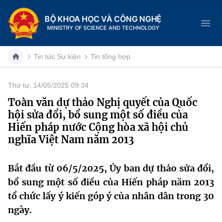
BỘ KHOA HỌC VÀ CÔNG NGHỆ
MINISTRY OF SCIENCE AND TECHNOLOGY
Tin tức Sự kiện
Tin tổng hợp
Thứ tư, 14/05/2025 09:34
Danh mục
Toàn văn dự thảo Nghị quyết của Quốc
hội sửa đổi, bổ sung một số điều của
Trang chủ
Hiến pháp nước Cộng hòa xã hội chủ
nghĩa Việt Nam năm 2013
Giới thiệu
Chức năng nhiệm vụ
Tin tức sự kiện
Bắt đầu từ 06/5/2025, Ủy ban dự thảo sửa đổi,
bổ sung một số điều của Hiến pháp năm 2013
Dịch vụ công
Cơ cấu tổ chức
Khoa học và Công nghệ
tổ chức lấy ý kiến góp ý của nhân dân trong 30
ngày.
Hệ thống văn bản
Lịch sử phát triển
Đổi mới sáng tạo