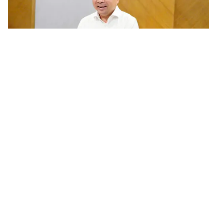
Chương trình nghiên cứu khoa học cơ bản cần gắn với phát
triển công nghệ chiến lược của quốc gia
Trước yêu cầu khoa học và công nghệ phục vụ phát triển công
nghệ chiến lược và nâng cao năng lực cạnh tranh quốc gia, ngày
5/8/2026 Bộ KH&CN tổ chức tham vấn các chuyên gia, nhà...