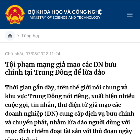
BỘ KHOA HỌC VÀ CÔNG NGHỆ
MINISTRY OF SCIENCE AND TECHNOLOGY
Tổng hợp
Chủ nhật, 07/08/2022 11:24
Danh mục
Tội phạm mạng giả mạo các DN bưu
chính tại Trung Đông để lừa đảo
Trang chủ
Thời gian gần đây, trên thế giới nói chung và
Giới thiệu
khu vực Trung Đông nói riêng, xuất hiện nhiều
Chức năng nhiệm vụ
Tin tức sự kiện
cuộc gọi, tin nhắn, thư điện tử giả mạo các
doanh nghiệp (DN) cung cấp dịch vụ bưu chính
Dịch vụ công
Cơ cấu tổ chức
Khoa học và Công nghệ
và chuyển phát, nhằm lừa đảo người dùng với
mục đích chiếm đoạt tài sản với thủ đoạn ngày
Hệ thống văn bản
Lịch sử phát triển
Đổi mới sáng tạo
càng tinh vi.