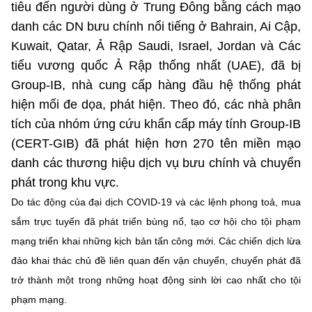
tiêu đến người dùng ở Trung Đông bằng cách mạo
Chọn ngôn ngữ
danh các DN bưu chính nổi tiếng ở Bahrain, Ai Cập,
Vietnamese
English
Kuwait, Qatar, Ả Rập Saudi, Israel, Jordan và Các
tiểu vương quốc Ả Rập thống nhất (UAE), đã bị
Group-IB, nhà cung cấp hàng đầu hệ thống phát
hiện mối đe dọa, phát hiện. Theo đó, các nhà phân
BỘ KHOA HỌC VÀ CÔNG NGHỆ
MINISTRY OF SCIENCE AND TECHNOLOGY
tích của nhóm ứng cứu khẩn cấp máy tính Group-IB
(CERT-GIB) đã phát hiện hơn 270 tên miền mạo
Điều khoản sử dụng
Theo dõi MST:
Góp ý
danh các thương hiệu dịch vụ bưu chính và chuyển
phát trong khu vực.
Cơ quan chủ quản: Bộ Khoa học và Công nghệ (MST)
Do tác động của đại dịch COVID-19 và các lệnh phong toả, mua
Chịu trách nhiệm nội dung: Nguyễn Thị Hải Hằng
sắm trực tuyến đã phát triển bùng nổ, tạo cơ hội cho tội phạm
Giám đốc Trung tâm Truyền thông Khoa học và Công nghệ.
Liên hệ
mạng triển khai những kịch bản tấn công mới. Các chiến dịch lừa
Địa chỉ: Ban Biên tập Cổng TTĐT - 18 Nguyễn Du, TP. Hà Nội
đảo khai thác chủ đề liên quan đến vận chuyển, chuyển phát đã
Điện thoại: 024 3936 9506
trở thành một trong những hoạt động sinh lời cao nhất cho tội
Email:
stc@mst.gov.vn
phạm mạng.
©2026 Bản quyền thuộc Bộ Khoa Học và Công Nghệ