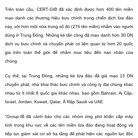
(Ghi rõ nguồn "https://mst.gov.vn" khi phát hành lại thông tin từ
website này)
Trên toàn cầu, CERT-GIB đã xác định được hơn 400 tên miền
mạo danh các thương hiệu bưu chính trong chiến dịch lừa đảo
này, với hơn một nửa trong số đó (276 tên miền) nhắm vào người
dùng ở Trung Đông. Những kẻ tấn công đã mạo danh hơn 30 DN
dịch vụ bưu chính và chuyển phát có liên quan từ hơn 20 quốc
gia trên toàn thế giới để nhắm mục tiêu đến nạn nhân của
chúng.
Cụ thể, tại Trung Đông, những kẻ lừa đảo đã giả mạo 13 DN
chuyển phát, nhà khai thác bưu chính và công ty đại chúng khác
nhau từ ít nhất 8 quốc gia khác nhau, bao gồm Bahrain, Ai Cập,
Israel, Jordan, Kuwait, Qatar, Ả Rập Saudi và UAE.
"Group-IB đã cảnh báo cho các nhóm ứng phó khẩn cấp máy
tính trong khu vực về các tên miền lừa đảo đang hoạt động và
tiếp tục giám sát cơ sở hạ tầng để phát hiện các nguồn lực độc