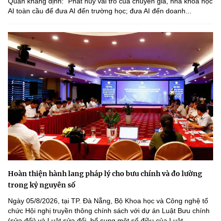
Quân khẳng định: "Phát huy vai trò của chuyên gia, nhà khoa học
AI toàn cầu để đưa AI đến trường học; đưa AI đến doanh...
Hoàn thiện hành lang pháp lý cho bưu chính và đo lường
trong kỷ nguyên số
Ngày 05/8/2026, tại TP. Đà Nẵng, Bộ Khoa học và Công nghệ tổ
chức Hội nghị truyền thông chính sách với dự án Luật Bưu chính
(sửa đổi) và Luật sửa đổi, bổ sung một số điều của Luật...