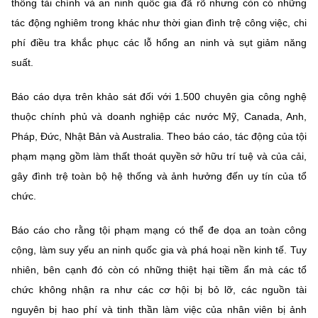
(Ghi rõ nguồn "https://mst.gov.vn" khi phát hành lại thông tin từ
thống tài chính và an ninh quốc gia đã rõ nhưng còn có những
website này)
tác động nghiêm trong khác như thời gian đình trệ công việc, chi
phí điều tra khắc phục các lỗ hổng an ninh và sụt giảm năng
suất.
Báo cáo dựa trên khảo sát đối với 1.500 chuyên gia công nghệ
thuộc chính phủ và doanh nghiệp các nước Mỹ, Canada, Anh,
Pháp, Đức, Nhật Bản và Australia. Theo báo cáo, tác động của tội
phạm mạng gồm làm thất thoát quyền sở hữu trí tuệ và của cải,
gây đình trệ toàn bộ hệ thống và ảnh hưởng đến uy tín của tổ
chức.
Báo cáo cho rằng tội phạm mạng có thể đe dọa an toàn công
cộng, làm suy yếu an ninh quốc gia và phá hoại nền kinh tế. Tuy
nhiên, bên cạnh đó còn có những thiệt hại tiềm ẩn mà các tổ
chức không nhận ra như các cơ hội bị bỏ lỡ, các nguồn tài
nguyên bị hao phí và tinh thần làm việc của nhân viên bị ảnh