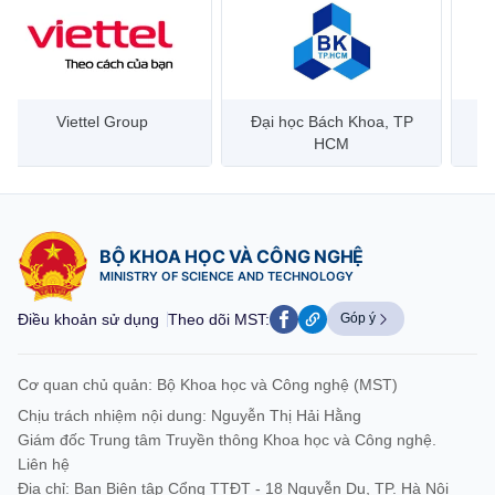
Đại học Bách Khoa, TP
Bưu điện Việt Nam –
Công
HCM
Vietnam Post
BỘ KHOA HỌC VÀ CÔNG NGHỆ
MINISTRY OF SCIENCE AND TECHNOLOGY
Điều khoản sử dụng
Theo dõi MST:
Góp ý
Cơ quan chủ quản: Bộ Khoa học và Công nghệ (MST)
Chịu trách nhiệm nội dung: Nguyễn Thị Hải Hằng
Giám đốc Trung tâm Truyền thông Khoa học và Công nghệ.
Liên hệ
Địa chỉ: Ban Biên tập Cổng TTĐT - 18 Nguyễn Du, TP. Hà Nội