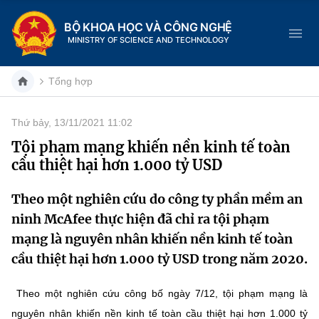
BỘ KHOA HỌC VÀ CÔNG NGHỆ
MINISTRY OF SCIENCE AND TECHNOLOGY
Tổng hợp
Thứ bảy, 13/11/2021 11:02
Danh mục
Tội phạm mạng khiến nền kinh tế toàn
cầu thiệt hại hơn 1.000 tỷ USD
Trang chủ
Theo một nghiên cứu do công ty phần mềm an
Giới thiệu
ninh McAfee thực hiện đã chỉ ra tội phạm
Chức năng nhiệm vụ
Tin tức sự kiện
mạng là nguyên nhân khiến nền kinh tế toàn
cầu thiệt hại hơn 1.000 tỷ USD trong năm 2020.
Dịch vụ công
Cơ cấu tổ chức
Khoa học và Công nghệ
Theo một nghiên cứu công bố ngày 7/12, tội phạm mạng là
Hệ thống văn bản
Lịch sử phát triển
Đổi mới sáng tạo
nguyên nhân khiến nền kinh tế toàn cầu thiệt hại hơn 1.000 tỷ