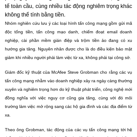
Chọn ngôn ngữ
tế toàn cầu, cùng nhiều tác động nghiêm trọng khác
không thể tính bằng tiền.
Vietnamese
English
Nhóm nghiên cứu lưu ý các loại hình tấn công mạng gồm gửi mã
độc tống tiền, tấn công mạo danh, chiếm đoạt email doanh
nghiệp, cài phần mềm gián điệp và trộm tiền ảo đang có xu
BỘ KHOA HỌC VÀ CÔNG NGHỆ
hướng gia tăng. Nguyên nhân được cho là do điều kiện bảo mật
MINISTRY OF SCIENCE AND TECHNOLOGY
giảm khi nhiều người phải làm việc từ xa, không phải tại công sở.
Điều khoản sử dụng
Theo dõi MST:
Góp ý
Giám đốc kỹ thuật của McAfee Steve Grobman cho rằng các vụ
tấn công mạng nhằm vào doanh nghiệp xảy ra ngày càng thường
Cơ quan chủ quản: Bộ Khoa học và Công nghệ (MST)
xuyên và nghiêm trọng hơn do kỹ thuật phát triển, công nghệ mới
Chịu trách nhiệm nội dung: Nguyễn Thị Hải Hằng
Giám đốc Trung tâm Truyền thông Khoa học và Công nghệ.
đồng nghĩa với việc nguy cơ cũng gia tăng, cùng với đó môi
Liên hệ
trường làm việc mở rộng sang các hộ gia đình và các địa điểm từ
Địa chỉ: Ban Biên tập Cổng TTĐT - 18 Nguyễn Du, TP. Hà Nội
xa.
Điện thoại: 024 3936 9506
Email:
stc@mst.gov.vn
Theo ông Grobman, tác động của các vụ tấn công mạng tới hệ
©2026 Bản quyền thuộc Bộ Khoa Học và Công Nghệ