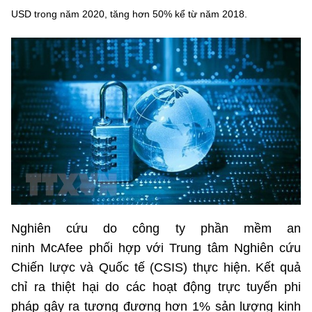
USD trong năm 2020, tăng hơn 50% kể từ năm 2018.
MST IOFFICE
Văn bản QPPL
Sở Khoa học và Công nghệ
Chuyển đổi số
THỐNG KÊ
Văn bản chỉ đạo điều hành
Bưu chính, Viễn thông
Multimedia
Khoa học và Công nghệ
Lấy ý kiến người dân về dự thảo VBQPPL
Sở hữu trí tuệ
THƯ ĐIỆN TỬ
Đổi mới sáng tạo
Tiêu chuẩn, đo lường, chất lượng
Khác
Chuyển đổi số
Năng lượng nguyên tử
Videos
Bưu chính, Viễn thông
Tin tổng hợp
Infographic
Sở hữu trí tuệ
Tin địa phương
Nghiên cứu do công ty phần mềm an
Ảnh
ninh McAfee phối hợp với Trung tâm Nghiên cứu
Tiêu chuẩn, đo lường, chất lượng
Voice
Chiến lược và Quốc tế (CSIS) thực hiện. Kết quả
Năng lượng nguyên tử
chỉ ra thiệt hại do các hoạt động trực tuyến phi
Nhiệm vụ trọng tâm
pháp gây ra tương đương hơn 1% sản lượng kinh