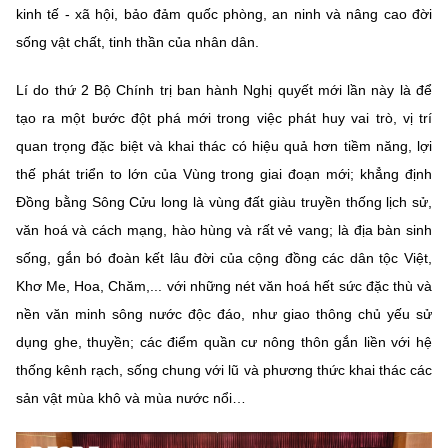
kinh tế - xã hội, bảo đảm quốc phòng, an ninh và nâng cao đời
sống vật chất, tinh thần của nhân dân.
Lí do thứ 2 Bộ Chính trị ban hành Nghị quyết mới lần này là để
tạo ra một bước đột phá mới trong việc phát huy vai trò, vị trí
quan trọng đặc biệt và khai thác có hiệu quả hơn tiềm năng, lợi
thế phát triển to lớn của Vùng trong giai đoạn mới; khẳng định
Đồng bằng Sông Cửu long là vùng đất giàu truyền thống lịch sử,
văn hoá và cách mạng, hào hùng và rất vẻ vang; là địa bàn sinh
sống, gắn bó đoàn kết lâu đời của cộng đồng các dân tộc Việt,
Khơ Me, Hoa, Chăm,... với những nét văn hoá hết sức đặc thù và
nền văn minh sông nước độc đáo, như giao thông chủ yếu sử
dụng ghe, thuyền; các điểm quần cư nông thôn gắn liền với hệ
thống kênh rạch, sống chung với lũ và phương thức khai thác các
sản vật mùa khô và mùa nước nổi…