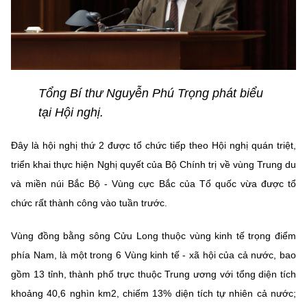
Chọn ngôn ngữ
Vietnamese
English
Tổng Bí thư Nguyễn Phú Trọng phát biểu
BỘ KHOA HỌC VÀ CÔNG NGHỆ
tại Hội nghị.
MINISTRY OF SCIENCE AND TECHNOLOGY
Điều khoản sử dụng
Theo dõi MST:
Góp ý
Đây là hội nghị thứ 2 được tổ chức tiếp theo Hội nghị quán triệt,
triển khai thực hiện Nghị quyết của Bộ Chính trị về vùng Trung du
và miền núi Bắc Bộ - Vùng cực Bắc của Tổ quốc vừa được tổ
Cơ quan chủ quản: Bộ Khoa học và Công nghệ (MST)
chức rất thành công vào tuần trước.
Chịu trách nhiệm nội dung: Nguyễn Thị Hải Hằng
Giám đốc Trung tâm Truyền thông Khoa học và Công nghệ.
Liên hệ
Vùng đồng bằng sông Cửu Long thuộc vùng kinh tế trọng điểm
Địa chỉ: Ban Biên tập Cổng TTĐT - 18 Nguyễn Du, TP. Hà Nội
phía Nam, là một trong 6 Vùng kinh tế - xã hội của cả nước, bao
Điện thoại: 024 3936 9506
gồm 13 tỉnh, thành phố trực thuộc Trung ương với tổng diện tích
Email:
stc@mst.gov.vn
khoảng 40,6 nghìn km2, chiếm 13% diện tích tự nhiên cả nước;
©2026 Bản quyền thuộc Bộ Khoa Học và Công Nghệ