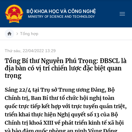
BỘ KHOA HỌC VÀ CÔNG NGHỆ
MINISTRY OF SCIENCE AND TECHNOLOGY
Tổng hợp
Thứ sáu, 22/04/2022 13:29
Danh mục
Tổng Bí thư Nguyễn Phú Trọng: ĐBSCL là
địa bàn có vị trí chiến lược đặc biệt quan
Trang chủ
trọng
Giới thiệu
Sáng 22/4 tại Trụ sở Trung ương Đảng, Bộ
Chính trị, Ban Bí thư tổ chức hội nghị toàn
Chức năng nhiệm vụ
Tin tức sự kiện
quốc trực tiếp kết hợp với trực tuyến quán triệt,
Dịch vụ công
Cơ cấu tổ chức
Khoa học và Công nghệ
triển khai thực hiện Nghị quyết số 13 của Bộ
Chính trị khoá XIII về phát triển kinh tế xã hội
Hệ thống văn bản
Lịch sử phát triển
Đổi mới sáng tạo
và bảo đảm quốc phòng an ninh Vùng Đồng