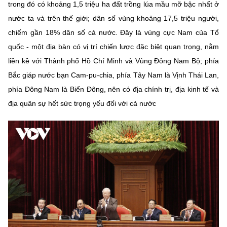
(Ghi rõ nguồn "https://mst.gov.vn" khi phát hành lại thông tin từ
trong đó có khoảng 1,5 triệu ha đất trồng lúa mầu mỡ bậc nhất ở
website này)
nước ta và trên thế giới; dân số vùng khoảng 17,5 triệu người,
chiếm gần 18% dân số cả nước. Đây là vùng cực Nam của Tổ
quốc - một địa bàn có vị trí chiến lược đặc biệt quan trọng, nằm
liền kề với Thành phố Hồ Chí Minh và Vùng Đông Nam Bộ; phía
Bắc giáp nước bạn Cam-pu-chia, phía Tây Nam là Vịnh Thái Lan,
phía Đông Nam là Biển Đông, nên có địa chính trị, địa kinh tế và
địa quân sự hết sức trọng yếu đối với cả nước