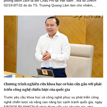
phòng bệnh Dịch tả lợn Châu Phi tại Việt Nam", mã số DAKH-
02/19-ĐT.02 do do TS. Trương Quang Lâm làm chủ nhiệm,...
Chương trình nghiên cứu khoa học cơ bản cần gắn với phát
triển công nghệ chiến lược của quốc gia
Trước yêu cầu khoa học và công nghệ phục vụ phát triển công
nghệ chiến lược và nâng cao năng lực cạnh tranh quốc gia, ngày
5/8/2026 Bộ KH&CN tổ chức tham vấn các chuyên gia, nhà...