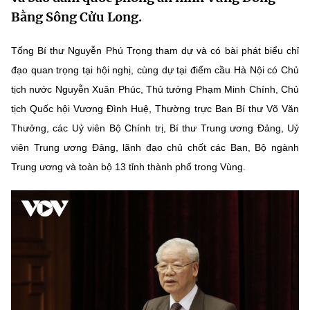
MST IOFFICE
Bằng Sông Cửu Long.
Văn bản QPPL
Sở Khoa học và Công nghệ
Chuyển đổi số
THỐNG KÊ
Văn bản chỉ đạo điều hành
Tổng Bí thư Nguyễn Phú Trọng tham dự và có bài phát biểu chỉ
Bưu chính, Viễn thông
đạo quan trọng tại hội nghị, cùng dự tại điểm cầu Hà Nội có Chủ
Multimedia
Khoa học và Công nghệ
Lấy ý kiến người dân về dự thảo VBQPPL
Sở hữu trí tuệ
tịch nước Nguyễn Xuân Phúc, Thủ tướng Phạm Minh Chính, Chủ
THƯ ĐIỆN TỬ
tịch Quốc hội Vương Đình Huệ, Thường trực Ban Bí thư Võ Văn
Đổi mới sáng tạo
Tiêu chuẩn, đo lường, chất lượng
Thưởng, các Uỷ viên Bộ Chính trị, Bí thư Trung ương Đảng, Uỷ
Khác
viên Trung ương Đảng, lãnh đạo chủ chốt các Ban, Bộ ngành
Chuyển đổi số
Năng lượng nguyên tử
Videos
Trung ương và toàn bộ 13 tỉnh thành phố trong Vùng.
Bưu chính, Viễn thông
Tin tổng hợp
Infographic
Sở hữu trí tuệ
Tin địa phương
Ảnh
Tiêu chuẩn, đo lường, chất lượng
Voice
Năng lượng nguyên tử
Nhiệm vụ trọng tâm