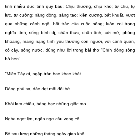
tinh nhiều đức tính quý báu: Chịu thương, chịu khó; tự chủ, tự
lực, tự cường; năng động, sáng tạo; kiên cường, bất khuất, vượt
qua những cảnh ngộ, bất trắc của cuộc sống; luôn coi trọng
nghĩa tình; sống bình dị, chân thực, chân tình, cởi mở, phóng
khoáng, mang nặng tình yêu thương con người, với cảnh quan,
cỏ cây, sông nước, đúng như lời trong bài thơ "Chín dòng sông
hò hẹn".
"Miền Tây ơi, ngập tràn bao khao khát
Dòng phù sa, dào dạt mãi đôi bờ
Khói lam chiều, bàng bạc những giấc mơ
Nghe ngọt lịm, ngẩn ngơ câu vọng cổ
Bỏ sau lưng những tháng ngày gian khổ