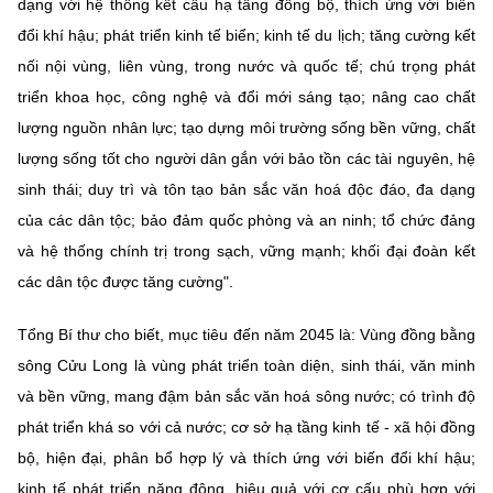
dạng với hệ thống kết cấu hạ tầng đồng bộ, thích ứng với biến
đổi khí hậu; phát triển kinh tế biển; kinh tế du lịch; tăng cường kết
nối nội vùng, liên vùng, trong nước và quốc tế; chú trọng phát
triển khoa học, công nghệ và đổi mới sáng tạo; nâng cao chất
lượng nguồn nhân lực; tạo dựng môi trường sống bền vững, chất
lượng sống tốt cho người dân gắn với bảo tồn các tài nguyên, hệ
sinh thái; duy trì và tôn tạo bản sắc văn hoá độc đáo, đa dạng
của các dân tộc; bảo đảm quốc phòng và an ninh; tổ chức đảng
và hệ thống chính trị trong sạch, vững mạnh; khối đại đoàn kết
các dân tộc được tăng cường".
Tổng Bí thư cho biết, mục tiêu đến năm 2045 là: Vùng đồng bằng
sông Cửu Long là vùng phát triển toàn diện, sinh thái, văn minh
và bền vững, mang đậm bản sắc văn hoá sông nước; có trình độ
phát triển khá so với cả nước; cơ sở hạ tầng kinh tế - xã hội đồng
bộ, hiện đại, phân bổ hợp lý và thích ứng với biến đổi khí hậu;
kinh tế phát triển năng động, hiệu quả với cơ cấu phù hợp với