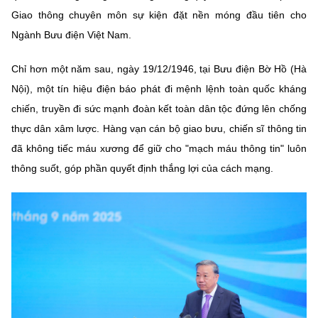
Chọn ngôn ngữ
Giao thông chuyên môn sự kiện đặt nền móng đầu tiên cho
Ngành Bưu điện Việt Nam.
Vietnamese
English
Chỉ hơn một năm sau, ngày 19/12/1946, tại Bưu điện Bờ Hồ (Hà
Nội), một tín hiệu điện báo phát đi mệnh lệnh toàn quốc kháng
chiến, truyền đi sức mạnh đoàn kết toàn dân tộc đứng lên chống
BỘ KHOA HỌC VÀ CÔNG NGHỆ
MINISTRY OF SCIENCE AND TECHNOLOGY
thực dân xâm lược. Hàng vạn cán bộ giao bưu, chiến sĩ thông tin
đã không tiếc máu xương để giữ cho "mạch máu thông tin" luôn
Điều khoản sử dụng
Theo dõi MST:
Góp ý
thông suốt, góp phần quyết định thắng lợi của cách mạng.
Cơ quan chủ quản: Bộ Khoa học và Công nghệ (MST)
Chịu trách nhiệm nội dung: Nguyễn Thị Hải Hằng
Giám đốc Trung tâm Truyền thông Khoa học và Công nghệ.
Liên hệ
Địa chỉ: Ban Biên tập Cổng TTĐT - 18 Nguyễn Du, TP. Hà Nội
Điện thoại: 024 3936 9506
Email:
stc@mst.gov.vn
©2026 Bản quyền thuộc Bộ Khoa Học và Công Nghệ