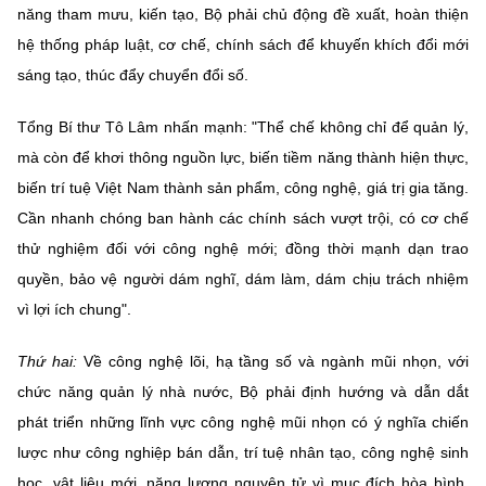
năng tham mưu, kiến tạo, Bộ phải chủ động đề xuất, hoàn thiện
hệ thống pháp luật, cơ chế, chính sách để khuyến khích đổi mới
sáng tạo, thúc đẩy chuyển đổi số.
Tổng Bí thư Tô Lâm nhấn mạnh: "Thể chế không chỉ để quản lý,
mà còn để khơi thông nguồn lực, biến tiềm năng thành hiện thực,
biến trí tuệ Việt Nam thành sản phẩm, công nghệ, giá trị gia tăng.
Cần nhanh chóng ban hành các chính sách vượt trội, có cơ chế
thử nghiệm đối với công nghệ mới; đồng thời mạnh dạn trao
quyền, bảo vệ người dám nghĩ, dám làm, dám chịu trách nhiệm
vì lợi ích chung".
Thứ hai:
Về công nghệ lõi, hạ tầng số và ngành mũi nhọn, với
chức năng quản lý nhà nước, Bộ phải định hướng và dẫn dắt
phát triển những lĩnh vực công nghệ mũi nhọn có ý nghĩa chiến
lược như công nghiệp bán dẫn, trí tuệ nhân tạo, công nghệ sinh
học, vật liệu mới, năng lượng nguyên tử vì mục đích hòa bình,