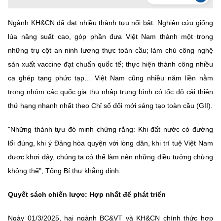
Ngành KH&CN đã đạt nhiều thành tựu nổi bật: Nghiên cứu giống
lúa năng suất cao, góp phần đưa Việt Nam thành một trong
những trụ cột an ninh lương thực toàn cầu; làm chủ công nghệ
sản xuất vaccine đạt chuẩn quốc tế; thực hiện thành công nhiều
ca ghép tạng phức tạp… Việt Nam cũng nhiều năm liền nằm
trong nhóm các quốc gia thu nhập trung bình có tốc độ cải thiện
thứ hạng nhanh nhất theo Chỉ số đổi mới sáng tạo toàn cầu (GII).
"Những thành tựu đó minh chứng rằng: Khi đất nước có đường
lối đúng, khi ý Đảng hòa quyện với lòng dân, khi trí tuệ Việt Nam
được khơi dậy, chúng ta có thể làm nên những điều tưởng chừng
không thể", Tổng Bí thư khẳng định.
Quyết sách chiến lược: Hợp nhất để phát triển
Ngày 01/3/2025, hai ngành BC&VT và KH&CN chính thức hợp