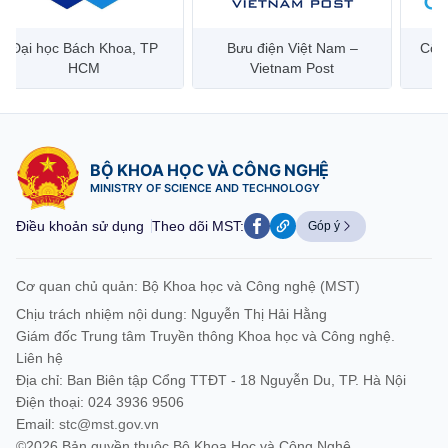
Bưu điện Việt Nam –
Công ty Cổ phần Hạ tầng
Hanoi 
Vietnam Post
Viễn Thông CMC
BỘ KHOA HỌC VÀ CÔNG NGHỆ
MINISTRY OF SCIENCE AND TECHNOLOGY
Điều khoản sử dụng
Theo dõi MST:
Góp ý
Cơ quan chủ quản: Bộ Khoa học và Công nghệ (MST)
Chịu trách nhiệm nội dung: Nguyễn Thị Hải Hằng
Giám đốc Trung tâm Truyền thông Khoa học và Công nghệ.
Liên hệ
Địa chỉ: Ban Biên tập Cổng TTĐT - 18 Nguyễn Du, TP. Hà Nội
Điện thoại: 024 3936 9506
Email:
stc@mst.gov.vn
©2026 Bản quyền thuộc Bộ Khoa Học và Công Nghệ