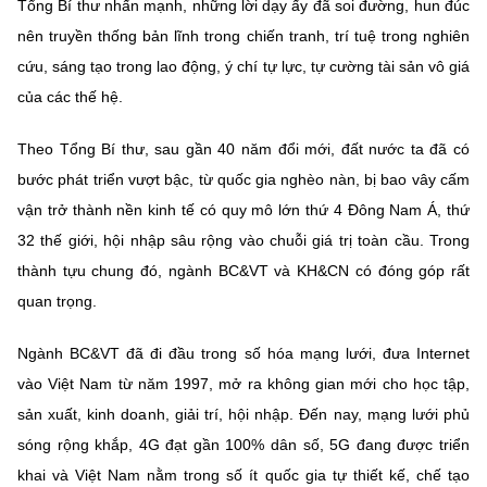
Tổng Bí thư nhấn mạnh, những lời dạy ấy đã soi đường, hun đúc
nên truyền thống bản lĩnh trong chiến tranh, trí tuệ trong nghiên
cứu, sáng tạo trong lao động, ý chí tự lực, tự cường tài sản vô giá
của các thế hệ.
Theo Tổng Bí thư, sau gần 40 năm đổi mới, đất nước ta đã có
bước phát triển vượt bậc, từ quốc gia nghèo nàn, bị bao vây cấm
vận trở thành nền kinh tế có quy mô lớn thứ 4 Đông Nam Á, thứ
32 thế giới, hội nhập sâu rộng vào chuỗi giá trị toàn cầu. Trong
thành tựu chung đó, ngành BC&VT và KH&CN có đóng góp rất
quan trọng.
Ngành BC&VT đã đi đầu trong số hóa mạng lưới, đưa Internet
vào Việt Nam từ năm 1997, mở ra không gian mới cho học tập,
sản xuất, kinh doanh, giải trí, hội nhập. Đến nay, mạng lưới phủ
sóng rộng khắp, 4G đạt gần 100% dân số, 5G đang được triển
khai và Việt Nam nằm trong số ít quốc gia tự thiết kế, chế tạo