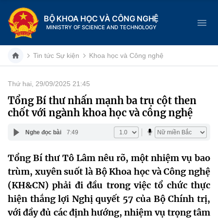
BỘ KHOA HỌC VÀ CÔNG NGHỆ
MINISTRY OF SCIENCE AND TECHNOLOGY
Tin tức Sự kiện
Khoa học và Công nghệ
Thứ hai, 29/09/2025 21:45
Danh mục
Tổng Bí thư nhấn mạnh ba trụ cột then
chốt với ngành khoa học và công nghệ
Trang chủ
Nghe đọc bài
7:49
Giới thiệu
Tổng Bí thư Tô Lâm nêu rõ, một nhiệm vụ bao
Chức năng nhiệm vụ
Tin tức sự kiện
trùm, xuyên suốt là Bộ Khoa học và Công nghệ
Dịch vụ công
(KH&CN) phải đi đầu trong việc tổ chức thực
Cơ cấu tổ chức
Khoa học và Công nghệ
hiện thắng lợi Nghị quyết 57 của Bộ Chính trị,
Hệ thống văn bản
Lịch sử phát triển
Đổi mới sáng tạo
với đầy đủ các định hướng, nhiệm vụ trọng tâm