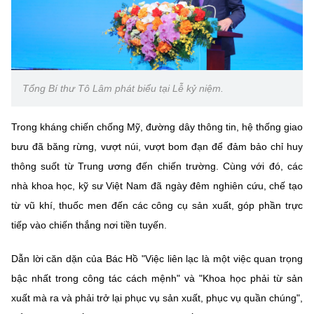
(Ghi rõ nguồn "https://mst.gov.vn" khi phát hành lại thông tin từ
website này)
Tổng Bí thư Tô Lâm phát biểu tại Lễ kỷ niệm.
Trong kháng chiến chống Mỹ, đường dây thông tin, hệ thống giao
bưu đã băng rừng, vượt núi, vượt bom đạn để đảm bảo chỉ huy
thông suốt từ Trung ương đến chiến trường. Cùng với đó, các
nhà khoa học, kỹ sư Việt Nam đã ngày đêm nghiên cứu, chế tạo
từ vũ khí, thuốc men đến các công cụ sản xuất, góp phần trực
tiếp vào chiến thắng nơi tiền tuyến.
Dẫn lời căn dặn của Bác Hồ "Việc liên lạc là một việc quan trọng
bậc nhất trong công tác cách mệnh" và "Khoa học phải từ sản
xuất mà ra và phải trở lại phục vụ sản xuất, phục vụ quần chúng",