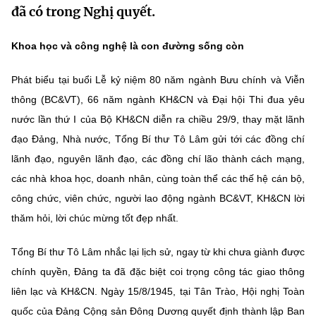
đã có trong Nghị quyết.
MST IOFFICE
Văn bản QPPL
Sở Khoa học và Công nghệ
Chuyển đổi số
Khoa học và công nghệ là con đường sống còn
THỐNG KÊ
Văn bản chỉ đạo điều hành
Bưu chính, Viễn thông
Multimedia
Phát biểu tại buổi Lễ kỷ niệm 80 năm ngành Bưu chính và Viễn
Khoa học và Công nghệ
Lấy ý kiến người dân về dự thảo VBQPPL
Sở hữu trí tuệ
thông (BC&VT), 66 năm ngành KH&CN và Đại hội Thi đua yêu
THƯ ĐIỆN TỬ
Đổi mới sáng tạo
nước lần thứ I của Bộ KH&CN diễn ra chiều 29/9, thay mặt lãnh
Tiêu chuẩn, đo lường, chất lượng
đạo Đảng, Nhà nước, Tổng Bí thư Tô Lâm gửi tới các đồng chí
Khác
Chuyển đổi số
lãnh đạo, nguyên lãnh đạo, các đồng chí lão thành cách mạng,
Năng lượng nguyên tử
Videos
các nhà khoa học, doanh nhân, cùng toàn thể các thế hệ cán bộ,
Bưu chính, Viễn thông
Tin tổng hợp
công chức, viên chức, người lao động ngành BC&VT, KH&CN lời
Infographic
thăm hỏi, lời chúc mừng tốt đẹp nhất.
Sở hữu trí tuệ
Tin địa phương
Ảnh
Tổng Bí thư Tô Lâm nhắc lại lịch sử, ngay từ khi chưa giành được
Tiêu chuẩn, đo lường, chất lượng
Voice
chính quyền, Đảng ta đã đặc biệt coi trọng công tác giao thông
Năng lượng nguyên tử
Nhiệm vụ trọng tâm
liên lạc và KH&CN. Ngày 15/8/1945, tại Tân Trào, Hội nghị Toàn
quốc của Đảng Cộng sản Đông Dương quyết định thành lập Ban