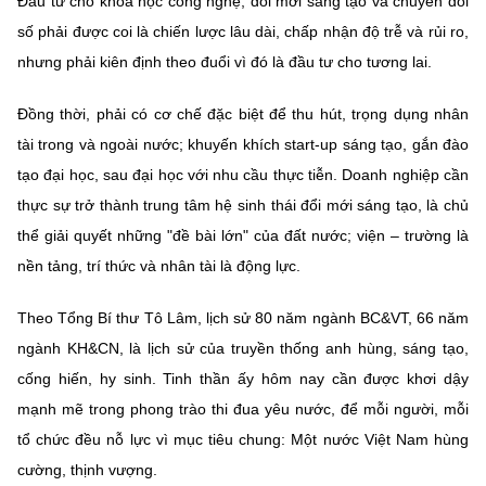
Đầu tư cho khoa học công nghệ, đổi mới sáng tạo và chuyển đổi
số phải được coi là chiến lược lâu dài, chấp nhận độ trễ và rủi ro,
nhưng phải kiên định theo đuổi vì đó là đầu tư cho tương lai.
Đồng thời, phải có cơ chế đặc biệt để thu hút, trọng dụng nhân
tài trong và ngoài nước; khuyến khích start-up sáng tạo, gắn đào
tạo đại học, sau đại học với nhu cầu thực tiễn. Doanh nghiệp cần
thực sự trở thành trung tâm hệ sinh thái đổi mới sáng tạo, là chủ
thể giải quyết những "đề bài lớn" của đất nước; viện – trường là
nền tảng, trí thức và nhân tài là động lực.
Theo Tổng Bí thư Tô Lâm, lịch sử 80 năm ngành BC&VT, 66 năm
ngành KH&CN, là lịch sử của truyền thống anh hùng, sáng tạo,
cống hiến, hy sinh. Tinh thần ấy hôm nay cần được khơi dậy
mạnh mẽ trong phong trào thi đua yêu nước, để mỗi người, mỗi
tổ chức đều nỗ lực vì mục tiêu chung: Một nước Việt Nam hùng
cường, thịnh vượng.