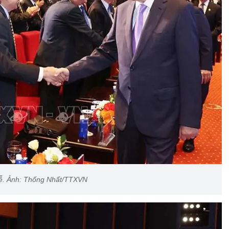
 lễ. Ảnh: Thống Nhất/TTXVN