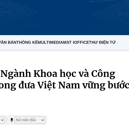
VĂN BẢN
THỐNG KÊ
MULTIMEDIA
MST IOFFICE
THƯ ĐIỆN TỬ
 Ngành Khoa học và Công
hong đưa Việt Nam vững bướ