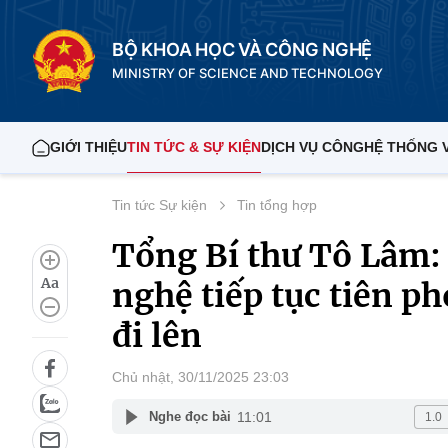
BỘ KHOA HỌC VÀ CÔNG NGHỆ
MINISTRY OF SCIENCE AND TECHNOLOGY
GIỚI THIỆU
TIN TỨC & SỰ KIỆN
DỊCH VỤ CÔNG
HỆ THỐNG 
Tin tức Sự kiện
Tin tổng hợp
Tổng Bí thư Tô Lâm:
Aa
nghệ tiếp tục tiên p
đi lên
Chủ nhật, 30/11/2025 23:03
11:01
Nghe đọc bài