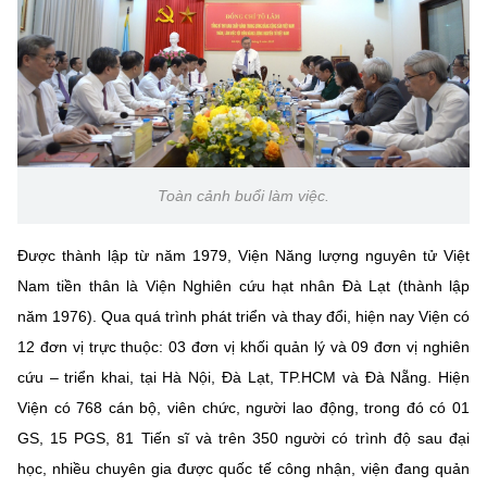
Chọn ngôn ngữ
Vietnamese
English
BỘ KHOA HỌC VÀ CÔNG NGHỆ
MINISTRY OF SCIENCE AND TECHNOLOGY
Toàn cảnh buổi làm việc.
Điều khoản sử dụng
Theo dõi MST:
Góp ý
Được thành lập từ năm 1979, Viện Năng lượng nguyên tử Việt
Nam tiền thân là Viện Nghiên cứu hạt nhân Đà Lạt (thành lập
Cơ quan chủ quản: Bộ Khoa học và Công nghệ (MST)
năm 1976). Qua quá trình phát triển và thay đổi, hiện nay Viện có
Chịu trách nhiệm nội dung: Nguyễn Thị Hải Hằng
12 đơn vị trực thuộc: 03 đơn vị khối quản lý và 09 đơn vị nghiên
Giám đốc Trung tâm Truyền thông Khoa học và Công nghệ.
Liên hệ
cứu – triển khai, tại Hà Nội, Đà Lạt, TP.HCM và Đà Nẵng. Hiện
Địa chỉ: Ban Biên tập Cổng TTĐT - 18 Nguyễn Du, TP. Hà Nội
Viện có 768 cán bộ, viên chức, người lao động, trong đó có 01
Điện thoại: 024 3936 9506
GS, 15 PGS, 81 Tiến sĩ và trên 350 người có trình độ sau đại
Email:
stc@mst.gov.vn
©2026 Bản quyền thuộc Bộ Khoa Học và Công Nghệ
học, nhiều chuyên gia được quốc tế công nhận, viện đang quản