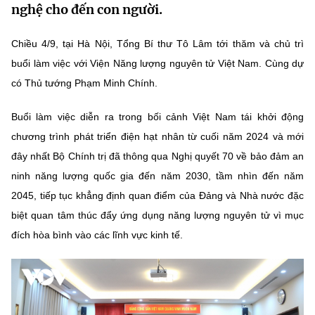
nghệ cho đến con người.
MST IOFFICE
Văn bản QPPL
Sở Khoa học và Công nghệ
Chuyển đổi số
Chiều 4/9, tại Hà Nội, Tổng Bí thư Tô Lâm tới thăm và chủ trì
THỐNG KÊ
Văn bản chỉ đạo điều hành
Bưu chính, Viễn thông
buổi làm việc với Viện Năng lượng nguyên tử Việt Nam. Cùng dự
Multimedia
Khoa học và Công nghệ
có Thủ tướng Phạm Minh Chính.
Lấy ý kiến người dân về dự thảo VBQPPL
Sở hữu trí tuệ
THƯ ĐIỆN TỬ
Đổi mới sáng tạo
Buổi làm việc diễn ra trong bối cảnh Việt Nam tái khởi động
Tiêu chuẩn, đo lường, chất lượng
chương trình phát triển điện hạt nhân từ cuối năm 2024 và mới
Khác
Chuyển đổi số
đây nhất Bộ Chính trị đã thông qua Nghị quyết 70 về bảo đảm an
Năng lượng nguyên tử
Videos
ninh năng lượng quốc gia đến năm 2030, tầm nhìn đến năm
Bưu chính, Viễn thông
Tin tổng hợp
2045, tiếp tục khẳng định quan điểm của Đảng và Nhà nước đặc
Infographic
biệt quan tâm thúc đẩy ứng dụng năng lượng nguyên tử vì mục
Sở hữu trí tuệ
Tin địa phương
Ảnh
đích hòa bình vào các lĩnh vực kinh tế.
Tiêu chuẩn, đo lường, chất lượng
Voice
Năng lượng nguyên tử
Nhiệm vụ trọng tâm