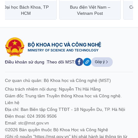
Đại học Bách Khoa, TP
Bưu điện Việt Nam –
Công
HCM
Vietnam Post
BỘ KHOA HỌC VÀ CÔNG NGHỆ
MINISTRY OF SCIENCE AND TECHNOLOGY
Điều khoản sử dụng
Theo dõi MST:
Góp ý
Cơ quan chủ quản: Bộ Khoa học và Công nghệ (MST)
Chịu trách nhiệm nội dung: Nguyễn Thị Hải Hằng
Giám đốc Trung tâm Truyền thông Khoa học và Công nghệ.
Liên hệ
Địa chỉ: Ban Biên tập Cổng TTĐT - 18 Nguyễn Du, TP. Hà Nội
Điện thoại: 024 3936 9506
Email:
stc@mst.gov.vn
©2026 Bản quyền thuộc Bộ Khoa Học và Công Nghệ
(Ghi rõ nguồn "https://mst.gov.vn" khi phát hành lại thông tin từ