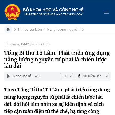
BỘ KHOA HỌC VÀ CÔNG NGHỆ
MINISTRY OF SCIENCE AND TECHNOLOGY
Tin tức Sự kiện
Năng lượng nguyên tử
Thứ năm, 04/09/2025 21:04
Danh mục
Tổng Bí thư Tô Lâm: Phát triển ứng dụng
năng lượng nguyên tử phải là chiến lược
Trang chủ
lâu dài
Giới thiệu
Nghe đọc bài
4:03
Chức năng nhiệm vụ
Tin tức sự kiện
Theo Tổng Bí thư Tô Lâm, phát triển ứng dụng
năng lượng nguyên tử phải là chiến lược lâu
Dịch vụ công
Cơ cấu tổ chức
Khoa học và Công nghệ
dài, đòi hỏi tầm nhìn xa sự kiên định và cách
Hệ thống văn bản
Lịch sử phát triển
Đổi mới sáng tạo
tiếp cận toàn diện từ thể chế, hạ tầng công