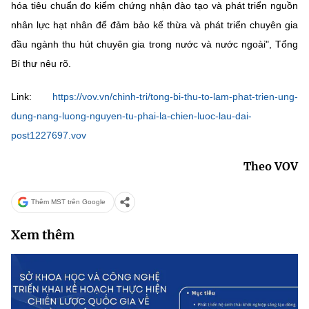
hóa tiêu chuẩn đo kiểm chứng nhận đào tạo và phát triển nguồn
nhân lực hạt nhân để đảm bảo kế thừa và phát triển chuyên gia
đầu ngành thu hút chuyên gia trong nước và nước ngoài", Tổng
Bí thư nêu rõ.
Link:
https://vov.vn/chinh-tri/tong-bi-thu-to-lam-phat-trien-ung-
dung-nang-luong-nguyen-tu-phai-la-chien-luoc-lau-dai-
post1227697.vov
Theo VOV
Thêm MST trên Google
Xem thêm