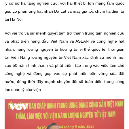
(Ghi rõ nguồn "https://mst.gov.vn" khi phát hành lại thông tin từ
lý cơ sở hạ tầng nghiên cứu, với hai thiết bị lớn mang tầm quốc
website này)
gia: Lò phản ứng hạt nhân Đà Lạt và máy gia tốc chùm tia điện tử
tại Hà Nội.
Với vai trò và sứ mệnh quyết tâm trở thành trung tâm nghiên cứu
và phát triển hàng đầu Việt Nam và ASEAN về công nghệ hạt
nhân, năng lượng nguyên tử hướng tới vị thế quốc tế, thời gian
tới Viện Năng lượng nguyên tử Việt Nam xác định sứ mệnh mới
sau 50 năm hình thành và phát triển, tập trung vào việc làm chủ
công nghệ và đóng góp vào sự phát triển bền vững của đất
nước, đồng thời đẩy mạnh chuyển đổi số toàn diện trong công
tác quản lý của viện…