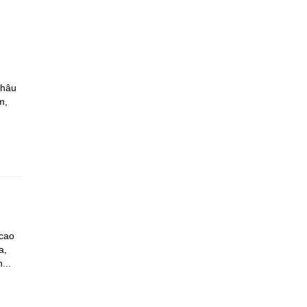
Châu
m,
 cao
a,
...