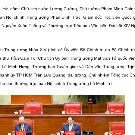
ổi tái cử, gồm: Chủ tịch nước Lương Cường, Thủ tướng Phạm Minh Chín
an Nội chính Trung ương Phan Đình Trạc, Giám đốc Học viện Quốc 
g Nguyễn Xuân Thắng và Thường trực Tiểu ban Văn kiện Đại hội XIV 
h Trung ương khóa XIV (tính cả Ủy viên Bộ Chính trị do Bộ Chính tr
í thư Trần Cẩm Tú; Chủ tịch Ủy ban Trung ương Mặt trận Tổ quốc Vi
g Lê Minh Hưng; Trưởng ban Tuyên giáo và Dân vận Trung ương Trị
 Thành ủy TP HCM Trần Lưu Quang; đại tướng, Chủ nhiệm Tổng cục Chí
ó ban thường trực ban Nội chính Trung ương Lê Minh Trí.