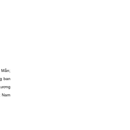
h Mẫn;
ng ban
 Lương
ệt Nam