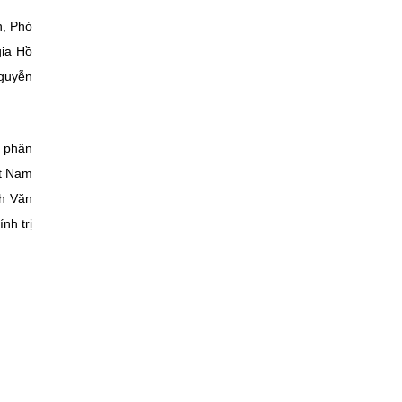
h, Phó
gia Hồ
Nguyễn
ị phân
ệt Nam
nh Văn
nh trị