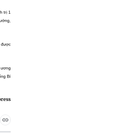
 trị 1
tướng,
g được
g ương
ổng Bí
ress