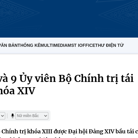
VĂN BẢN
THỐNG KÊ
MULTIMEDIA
MST IOFFICE
THƯ ĐIỆN TỬ
à 9 Ủy viên Bộ Chính trị tái
hóa XIV
Chính trị khóa XIII được Đại hội Đảng XIV bầu tái 