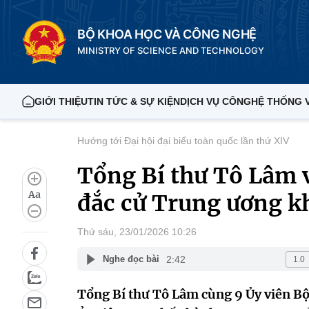
BỘ KHOA HỌC VÀ CÔNG NGHỆ
MINISTRY OF SCIENCE AND TECHNOLOGY
GIỚI THIỆU
TIN TỨC & SỰ KIỆN
DỊCH VỤ CÔNG
HỆ THỐNG 
Hướng tới Đại hội đại biểu toàn quốc lần thứ XIV
Tổng Bí thư Tô Lâm v
Aa
đắc cử Trung ương k
Thứ sáu, 23/01/2026 10:26
2:42
Nghe đọc bài
Tổng Bí thư Tô Lâm cùng 9 Ủy viên Bộ 